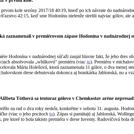
 už v prvom kole.
 v prvom kole sezóny 2017/18 40:19, hneď po ich návrate do nadnárodn
e víťazstvo 42:15, keď sme Hodonínu nielenže strelili najviac gólov, ale
ská zaznamenali v premiérovom zápase Hodonína v nadnárodnej s
re Hodonína v nadnárodnej súťaži zaujal hlavne fakt, že jeho dres ob
ciach absolvovala „whilkovú“ premiéru (viac
tu
). Premiéru v michalov
elovala Mária Holešová, ktorá zaznamenala 11 gólov, o dva menej streli
chalovskom drese debutovala dokonca aj brankárka Jablonská, no a vzá
Alžbeta Tóthová sa tentoraz gólovo v Chemkostav aréne nepresadi
išlo na rad o dva roky neskôr, konkrétne v sobotu 31. augusta. Hodon
ičke (viac o jeho pocitoch
tu
). Zápas si pamätajú aj Jablonská, Wolling
 pre ktoré to bola takisto premiéra v drese Iuventy. Radovičová bola 