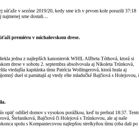
ej súťaže v sezóne 2019/20, kedy sme ich v prvom kole porazili 37:18
 aj najmenej sme dostali…
úťaži premiéru v michalovskom drese.
liekla jedna z najlepších kanonierok WHIL Alžbeta Tóthová, ktorá si
skom drese v sobotu 2. septembra absolvovala aj Nikoleta Trúnková,
la vtedajšia kapitánka tímu Patrícia Wollingerová, ktorá hrala aj
jomný duel si pamätajú aj vtedy ešte mladučké Bajčiová s Holejovou, 
la.
ín opäť odišiel domov s vysokou porážkou, keď tu prehral 18:37. Tent
erová, Štefaniková, Bajčiová či Holejová s Trúnkovou, ale aj naše
dokonca spolu s Kompaniecovou najlepšou strelkyňou tímu (oba dali po