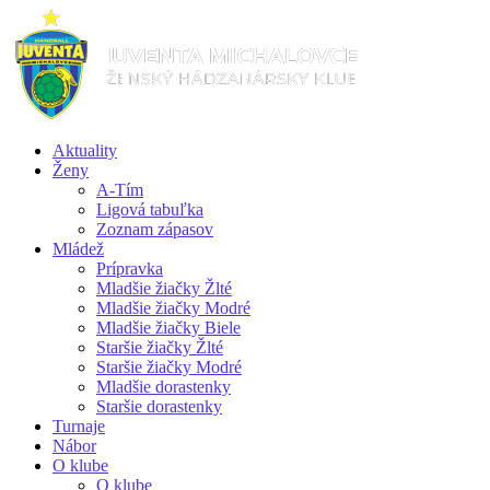
Aktuality
Ženy
A-Tím
Ligová tabuľka
Zoznam zápasov
Mládež
Prípravka
Mladšie žiačky Žlté
Mladšie žiačky Modré
Mladšie žiačky Biele
Staršie žiačky Žlté
Staršie žiačky Modré
Mladšie dorastenky
Staršie dorastenky
Turnaje
Nábor
O klube
O klube