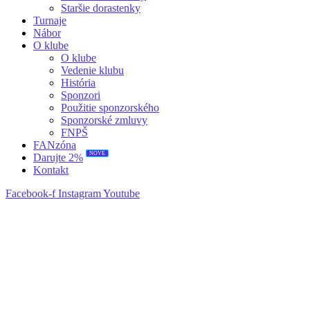
Staršie dorastenky
Turnaje
Nábor
O klube
O klube
Vedenie klubu
História
Sponzori
Použitie sponzorského
Sponzorské zmluvy
FNPŠ
FANzóna
NOVÉ
Darujte 2%
Kontakt
Facebook-f
Instagram
Youtube