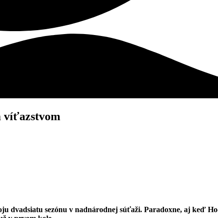
m víťazstvom
u dvadsiatu sezónu v nadnárodnej súťaži. Paradoxne, aj keď Hodo