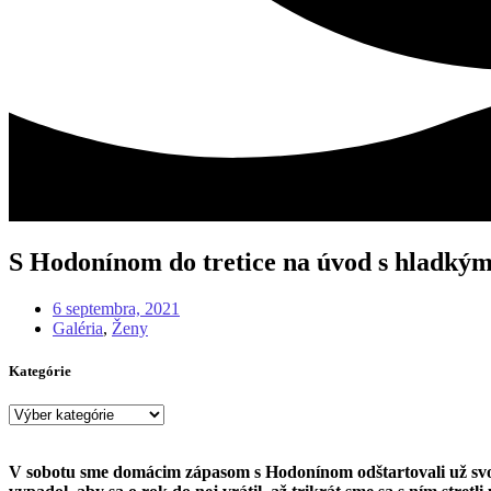
S Hodonínom do tretice na úvod s hladký
6 septembra, 2021
Galéria
,
Ženy
Kategórie
Kategórie
V sobotu sme domácim zápasom s Hodonínom odštartovali už svoj