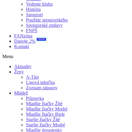
Vedenie klubu
História
Sponzori
Použitie sponzorského
Sponzorské zmluvy
FNPŠ
FANzóna
NOVÉ
Darujte 2%
Kontakt
Menu
Aktuality
Ženy
A-Tím
Ligová tabuľka
Zoznam zápasov
Mládež
Prípravka
Mladšie žiačky Žlté
Mladšie žiačky Modré
Mladšie žiačky Biele
Staršie žiačky Žlté
Staršie žiačky Modré
Mladšie dorastenky