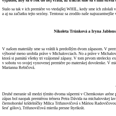
vypadol, aby sa o rok do nej vrátil, až trikrát sme sa s ním stretli
Stalo sa tak v ich premiére vo vtedajšej WHIL, kedy sme ich zdolali
a aj na začiatku tejto sezóny. Tentoraz sa zrodilo naše najrazantnejši
Nikoleta Trúnková a Iryna Jablon
V našom materiály sme sa vrátili k predošlým dvom zápasom. V premié
výborné meno urobila práve v Michalovciach. No a práve v Michalov
ktorá si pamätá všetky tri vzájomné zápasy. V tom prvom strelecky exc
v sobotu vo svojej vynovenej premiére po materskej dovolenke. V mi
Marianna Rebičová.
Druhé meranie síl medzi týmito dvoma súpermi v Chemkostav aréne pr
zápas bol naopak premiérou trénera Petra Dávida na michalovskej lav
čiernohorské krídelníčky Milica Trifunovičová s Máriou Radovičovou,
šesť gólov), Trifunovičová mierila presne štyrikrát.