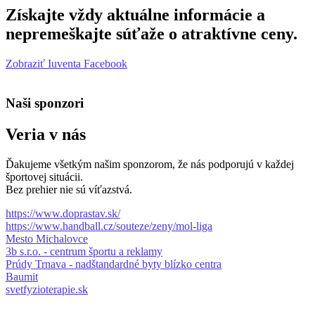
Získajte vždy aktuálne informácie a
nepremeškajte súťaže o atraktívne ceny.
Zobraziť Iuventa Facebook
Naši sponzori
Veria v nás
Ďakujeme všetkým našim sponzorom, že nás podporujú v každej
športovej situácii.
Bez prehier nie sú víťazstvá.
https://www.doprastav.sk/
https://www.handball.cz/souteze/zeny/mol-liga
Mesto Michalovce
3b s.r.o. - centrum športu a reklamy
Prúdy Trnava - nadštandardné byty blízko centra
Baumit
svetfyzioterapie.sk