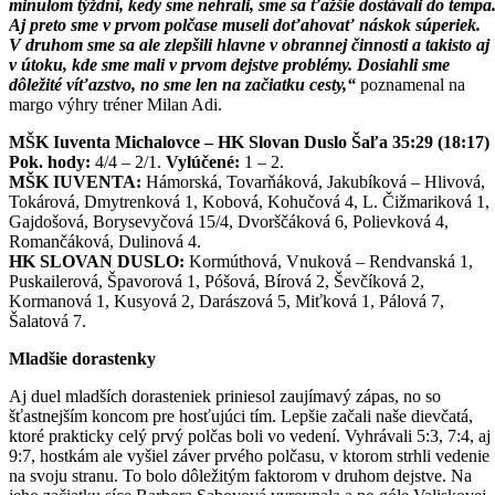
minulom týždni, kedy sme nehrali, sme sa ťažšie dostávali do tempa
Aj preto sme v prvom polčase museli doťahovať náskok súperiek.
V druhom sme sa ale zlepšili hlavne v obrannej činnosti a takisto aj
v útoku, kde sme mali v prvom dejstve problémy. Dosiahli sme
dôležité víťazstvo, no sme len na začiatku cesty,“
poznamenal na
margo výhry tréner Milan Adi.
MŠK Iuventa Michalovce – HK Slovan Duslo Šaľa 35:29 (18:17)
Pok. hody:
4/4 – 2/1.
Vylúčené:
1 – 2.
MŠK IUVENTA:
Hámorská, Tovarňáková, Jakubíková – Hlivová,
Tokárová, Dmytrenková 1, Kobová, Kohučová 4, L. Čižmariková 1,
Gajdošová, Borysevyčová 15/4, Dvorščáková 6, Polievková 4,
Romančáková, Dulinová 4.
HK SLOVAN DUSLO:
Kormúthová, Vnuková – Rendvanská 1,
Puskailerová, Špavorová 1, Póšová, Bírová 2, Ševčíková 2,
Kormanová 1, Kusyová 2, Darászová 5, Miťková 1, Pálová 7,
Šalatová 7.
Mladšie dorastenky
Aj duel mladších dorasteniek priniesol zaujímavý zápas, no so
šťastnejším koncom pre hosťujúci tím. Lepšie začali naše dievčatá,
ktoré prakticky celý prvý polčas boli vo vedení. Vyhrávali 5:3, 7:4, aj
9:7, hostkám ale vyšiel záver prvého polčasu, v ktorom strhli vedenie
na svoju stranu. To bolo dôležitým faktorom v druhom dejstve. Na