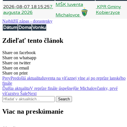
MŠK Iuventa
2026-08-07 18:15:25
7.
KPR Gminy
augusta 2026
Kobierzyce
Michalovce
Najbližší zápas - dorastenky
Dátum
Doma
Vonku
Zdieľať tento článok
Share on facebook
Share on whatsapp
Share on twitter
Share on email
Share on print
Prev
Predošlá aktualita
Iuventa na víťaznej vlne aj po repríze lanského
finále
Ďalšia aktualita
V repríze finále úspešnejšie Michalovčanky, prvé
víťazstvo Šale
Next
Search
Viac na preskúmanie