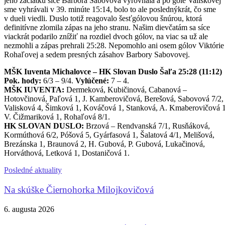
jeho začiatku síce Barbora Sabovová vyrovnala a po góle Valiskovej
sme vyhrávali v 39. minúte 15:14, bolo to ale poslednýkrát, čo sme
v dueli viedli. Duslo totiž reagovalo šesťgólovou šnúrou, ktorá
definitívne zlomila zápas na jeho stranu. Našim dievčatám sa síce
viackrát podarilo znížiť na rozdiel dvoch gólov, na viac sa už ale
nezmohli a zápas prehrali 25:28. Nepomohlo ani osem gólov Viktórie
Rohaľovej a sedem presných zásahov Barbory Sabovovej.
MŠK Iuventa Michalovce – HK Slovan Duslo Šaľa 25:28 (11:12)
Pok. hody:
6/3 – 9/4.
Vylúčené:
7 – 4.
MŠK IUVENTA:
Dermeková, Kubičinová, Cabanová –
Hotovčinová, Paľová 1, J. Kamberovičová, Berešová, Sabovová 7/2,
Valisková 4, Šimková 1, Kováčová 1, Stanková, A. Kmaberovičová 1
V. Čižmariková 1, Rohaľová 8/1.
HK SLOVAN DUSLO:
Brzová – Rendvanská 7/1, Rusňáková,
Kormúthová 6/2, Póšová 5, Gyárfasová 1, Šalatová 4/1, Melišová,
Brezánska 1, Braunová 2, H. Gubová, P. Gubová, Lukačinová,
Horváthová, Letková 1, Dostaničová 1.
Posledné aktuality
Na skúške Čiernohorka Milojkovičová
6. augusta 2026