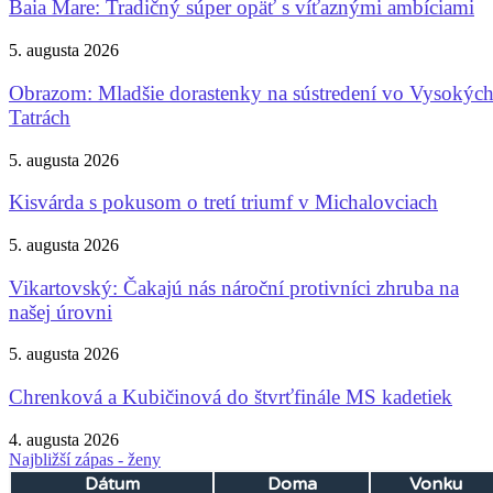
Baia Mare: Tradičný súper opäť s víťaznými ambíciami
5. augusta 2026
Obrazom: Mladšie dorastenky na sústredení vo Vysokýc
Tatrách
5. augusta 2026
Kisvárda s pokusom o tretí triumf v Michalovciach
5. augusta 2026
Vikartovský: Čakajú nás nároční protivníci zhruba na
našej úrovni
5. augusta 2026
Chrenková a Kubičinová do štvrťfinále MS kadetiek
4. augusta 2026
Najbližší zápas - ženy
Dátum
Doma
Vonku