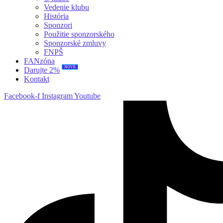
Vedenie klubu
História
Sponzori
Použitie sponzorského
Sponzorské zmluvy
FNPŠ
FANzóna
NOVÉ
Darujte 2%
Kontakt
Facebook-f
Instagram
Youtube