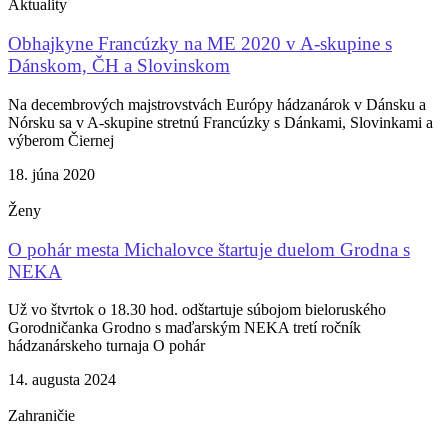
Aktuality
Obhajkyne Francúzky na ME 2020 v A-skupine s
Dánskom, ČH a Slovinskom
Na decembrových majstrovstvách Európy hádzanárok v Dánsku a
Nórsku sa v A-skupine stretnú Francúzky s Dánkami, Slovinkami a
výberom Čiernej
18. júna 2020
Ženy
O pohár mesta Michalovce štartuje duelom Grodna s
NEKA
Už vo štvrtok o 18.30 hod. odštartuje súbojom bieloruského
Gorodničanka Grodno s maďarským NEKA tretí ročník
hádzanárskeho turnaja O pohár
14. augusta 2024
Zahraničie