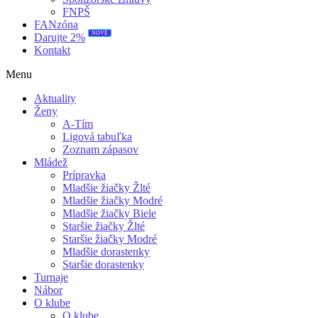
FNPŠ
FANzóna
NOVÉ
Darujte 2%
Kontakt
Menu
Aktuality
Ženy
A-Tím
Ligová tabuľka
Zoznam zápasov
Mládež
Prípravka
Mladšie žiačky Žlté
Mladšie žiačky Modré
Mladšie žiačky Biele
Staršie žiačky Žlté
Staršie žiačky Modré
Mladšie dorastenky
Staršie dorastenky
Turnaje
Nábor
O klube
O klube