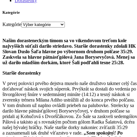
Dorastenky
Kategórie
Kategórie
Našim dorasteneckým tímom sa vo víkendovom treťom kole
najvyšších súťaží darilo striedavo. Staršie dorastenky zdolali HK
Slovan Duslo Šaľa hlavne po výbornom druhom polčase 35:29.
Zaskvela sa hlavne pätnásťgólová Jana Borysevyčová. Menej sa
už darilo mladším dorkám, ktoré Šali podľahli tesne 25:28.
Staršie dorastenky
V prvej polovici prvého dejstva muselo naše družstvo takmer celý čas
doťahovať náskok svojich súperok. Prvýkrát sa dostali do vedenia po
štvorgólovej šnúre v sedemnástej minúte (14:12) a tesný náskok si
zverenky trénera Milana Adiho ustrážili až do konca prvého polčasu.
V tom druhom už naplno ovládli priebeh na palubovke. Strelecky sa
darilo hlavne pätnásťgólovej Borysevyčovej, v druhom polčase sa
pridali aj Kohučová s Dvorščákovou. Zo Šale sa zaskveli sedemgólo
Pálová a takisto aj s rovnakým počtom gólom Radka Šalatová, dcéra
našej bývalej hráčky. Naše staršie dorky nakoniec zvíťazili 35:29
a zaznamenali tak druhé víťazstvo v rade.
„Som spokojný! Po