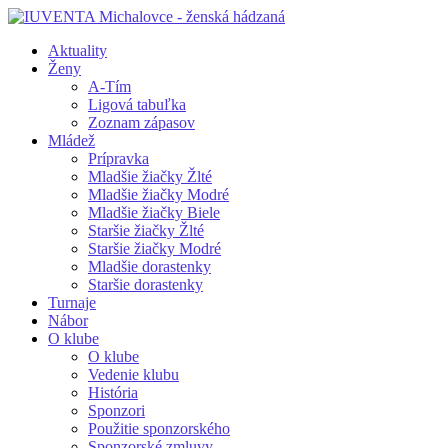
Aktuality
Ženy
A-Tím
Ligová tabuľka
Zoznam zápasov
Mládež
Prípravka
Mladšie žiačky Žlté
Mladšie žiačky Modré
Mladšie žiačky Biele
Staršie žiačky Žlté
Staršie žiačky Modré
Mladšie dorastenky
Staršie dorastenky
Turnaje
Nábor
O klube
O klube
Vedenie klubu
História
Sponzori
Použitie sponzorského
Sponzorské zmluvy