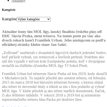
Aktuality
Kategórie
Kategórie
Aktuálne ôsmy tím MOL ligy, lanský finalista českého play-off
DHC Slavia Praha, mení trénera. Na tomto poste po viac ako
dvoch rokoch končí František Urban. Jeho nástupcom sa podľa
oficiálnej stránky klubu stane Jan Saláč.
„Zošívané“ nazbierali v dvanástich ligových dueloch jedenásť bodov,
keď päťkrát vyhrali, raz remizovali a šesťkrát prehrali. Podobne ako
náš tím vypadli v treťom kole Európskeho pohára, keď v dvojzápase
nestačili na ďalšieho účastníka MOL ligy TJ Sokol Písek.
František Urban bol trénerom Slavie Praha od leta 2019, kedy skončil
v Michalovciach. Tu najskôr pôsobil ako asistent trénera, od februára
2015 do marca 2018 bol hlavným trénerom Iuventy, s ktorou získal
ako tréner tri slovenské tituly a trikrát sa mu s ňou podarilo aj vyhrať
MOL ligu. V klube pôsobil aj ako tréner starších dorasteniek, žiačok,
či ako šéftréner mládeže. V rokoch 2018 a 2019 bol aj asistentom
reprezentačného trénera Jána Packu pri družstve žien.