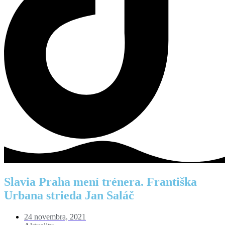
Slavia Praha mení trénera. Františka
Urbana strieda Jan Saláč
24 novembra, 2021