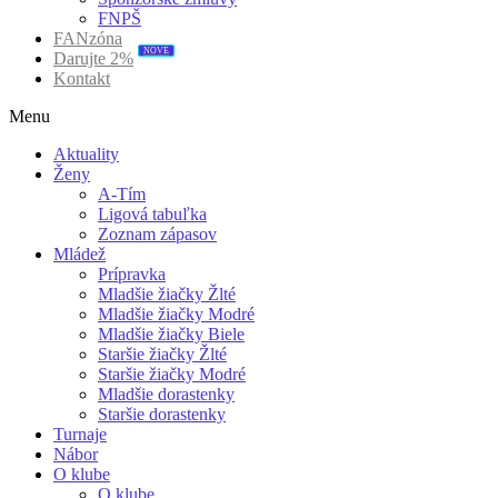
FNPŠ
FANzóna
NOVÉ
Darujte 2%
Kontakt
Menu
Aktuality
Ženy
A-Tím
Ligová tabuľka
Zoznam zápasov
Mládež
Prípravka
Mladšie žiačky Žlté
Mladšie žiačky Modré
Mladšie žiačky Biele
Staršie žiačky Žlté
Staršie žiačky Modré
Mladšie dorastenky
Staršie dorastenky
Turnaje
Nábor
O klube
O klube