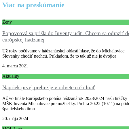
Viac na preskúmanie
Ženy
Popovcová sa prišla do Iuventy učiť. Chcem sa odraziť d
európskej hádzanej
Už roky počúvame v hádzanárskej oblasti hlasy, že do Michaloviec
Slovenky chodiť nechcú. Príkladom, že to tak už nie je dvojica
4. marca 2021
Aktuality
Napriek prvej prehre je v odvete o čo hrať
Až vo finále Európskeho pohára hádzanárok 2023/2024 našli hráčky
MŠK Iuventa Michalovce premožiteľky. Prehra 20:22 (10:11) na pôd
španielskeho tímu
20. mája 2024
MOL Liga