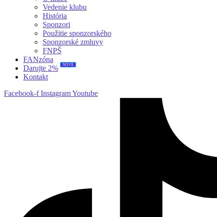
Vedenie klubu
História
Sponzori
Použitie sponzorského
Sponzorské zmluvy
FNPŠ
FANzóna
NOVÉ
Darujte 2%
Kontakt
Facebook-f
Instagram
Youtube