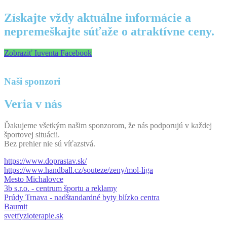
Získajte vždy aktuálne informácie a
nepremeškajte súťaže o atraktívne ceny.
Zobraziť Iuventa Facebook
Naši sponzori
Veria v nás
Ďakujeme všetkým našim sponzorom, že nás podporujú v každej
športovej situácii.
Bez prehier nie sú víťazstvá.
https://www.doprastav.sk/
https://www.handball.cz/souteze/zeny/mol-liga
Mesto Michalovce
3b s.r.o. - centrum športu a reklamy
Prúdy Trnava - nadštandardné byty blízko centra
Baumit
svetfyzioterapie.sk