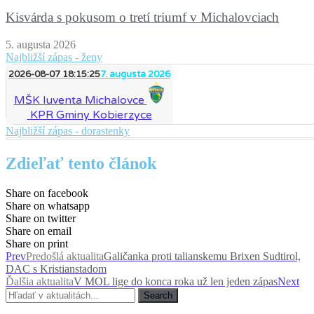
Kisvárda s pokusom o tretí triumf v Michalovciach
5. augusta 2026
Najbližší zápas - ženy
2026-08-07 18:15:25
7. augusta 2026
MŠK Iuventa Michalovce
KPR Gminy Kobierzyce
Najbližší zápas - dorastenky
Zdieľať tento článok
Share on facebook
Share on whatsapp
Share on twitter
Share on email
Share on print
Prev
Predošlá aktualita
Galičanka proti talianskemu Brixen Sudtirol,
DAC s Kristianstadom
Ďalšia aktualita
V MOL lige do konca roka už len jeden zápas
Next
Search