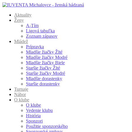
Aktuality
Ženy
A-Tím
Ligová tabuľka
Zoznam zápasov
Mládež
Prípravka
Mladšie žiačky Žlté
Mladšie žiačky Modré
Mladšie žiačky Biele
Staršie žiačky Žlté
Staršie žiačky Modré
Mladšie dorastenky
Staršie dorastenky
Turnaje
Nábor
O klube
O klube
Vedenie klubu
História
Sponzori
Použitie sponzorského
Sponzorské zmluvy