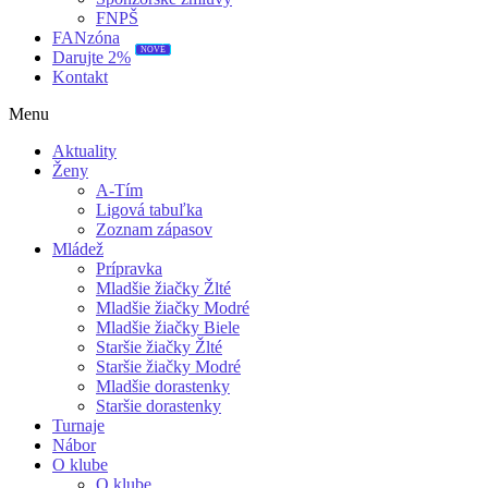
FNPŠ
FANzóna
NOVÉ
Darujte 2%
Kontakt
Menu
Aktuality
Ženy
A-Tím
Ligová tabuľka
Zoznam zápasov
Mládež
Prípravka
Mladšie žiačky Žlté
Mladšie žiačky Modré
Mladšie žiačky Biele
Staršie žiačky Žlté
Staršie žiačky Modré
Mladšie dorastenky
Staršie dorastenky
Turnaje
Nábor
O klube
O klube