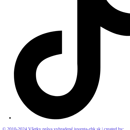
© 2010-2024 Všetky práva vyhradené iuventa-zhk.sk | created by: