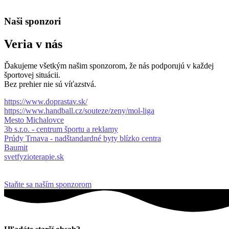
Naši sponzori
Veria v nás
Ďakujeme všetkým našim sponzorom, že nás podporujú v každej
športovej situácii.
Bez prehier nie sú víťazstvá.
https://www.doprastav.sk/
https://www.handball.cz/souteze/zeny/mol-liga
Mesto Michalovce
3b s.r.o. - centrum športu a reklamy
Prúdy Trnava - nadštandardné byty blízko centra
Baumit
svetfyzioterapie.sk
Staňte sa naším sponzorom