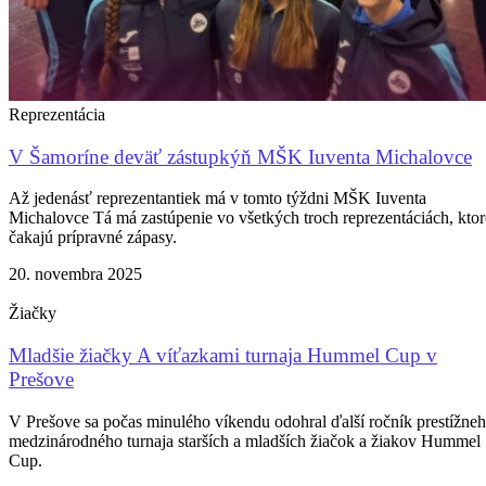
Reprezentácia
V Šamoríne deväť zástupkýň MŠK Iuventa Michalovce
Až jedenásť reprezentantiek má v tomto týždni MŠK Iuventa
Michalovce Tá má zastúpenie vo všetkých troch reprezentáciách, ktor
čakajú prípravné zápasy.
20. novembra 2025
Žiačky
Mladšie žiačky A víťazkami turnaja Hummel Cup v
Prešove
V Prešove sa počas minulého víkendu odohral ďalší ročník prestížne
medzinárodného turnaja starších a mladších žiačok a žiakov Hummel
Cup.