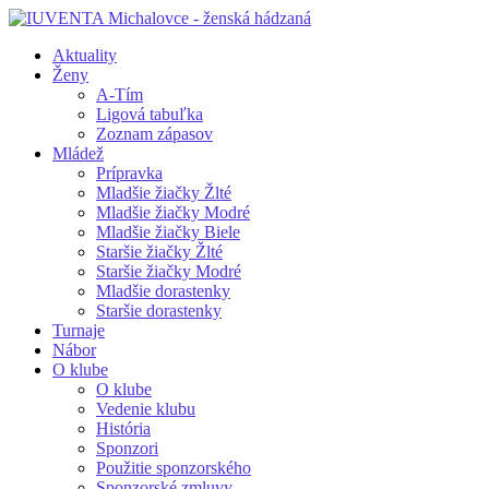
Aktuality
Ženy
A-Tím
Ligová tabuľka
Zoznam zápasov
Mládež
Prípravka
Mladšie žiačky Žlté
Mladšie žiačky Modré
Mladšie žiačky Biele
Staršie žiačky Žlté
Staršie žiačky Modré
Mladšie dorastenky
Staršie dorastenky
Turnaje
Nábor
O klube
O klube
Vedenie klubu
História
Sponzori
Použitie sponzorského
Sponzorské zmluvy