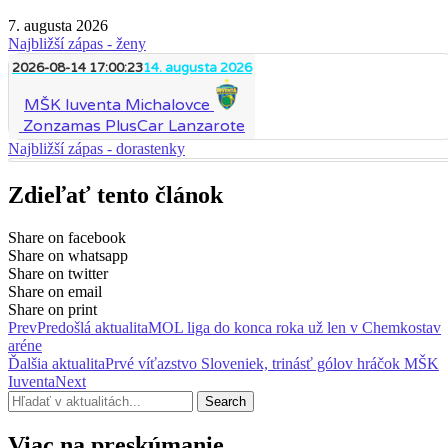
7. augusta 2026
Najbližší zápas - ženy
2026-08-14 17:00:23
14. augusta 2026
MŠK Iuventa Michalovce
Zonzamas PlusCar Lanzarote
Najbližší zápas - dorastenky
Zdieľať tento článok
Share on facebook
Share on whatsapp
Share on twitter
Share on email
Share on print
Prev
Predošlá aktualita
MOL liga do konca roka už len v Chemkostav
aréne
Ďalšia aktualita
Prvé víťazstvo Sloveniek, trinásť gólov hráčok MŠK
Iuventa
Next
Search
Viac na preskúmanie