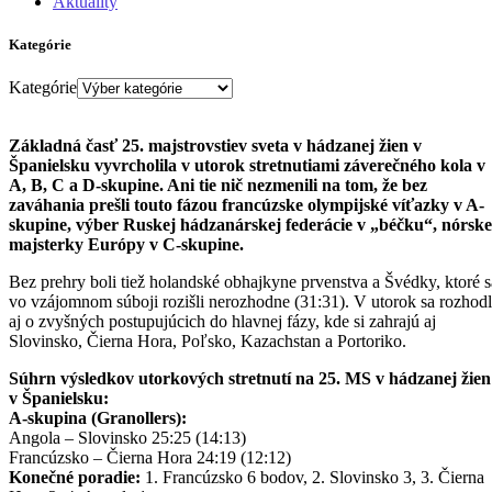
Aktuality
Kategórie
Kategórie
Základná časť 25. majstrovstiev sveta v hádzanej žien v
Španielsku vyvrcholila v utorok stretnutiami záverečného kola v
A, B, C a D-skupine. Ani tie nič nezmenili na tom, že bez
zaváhania prešli touto fázou francúzske olympijské víťazky v A-
skupine, výber Ruskej hádzanárskej federácie v „béčku“, nórske
majsterky Európy v C-skupine.
Bez prehry boli tiež holandské obhajkyne prvenstva a Švédky, ktoré s
vo vzájomnom súboji rozišli nerozhodne (31:31). V utorok sa rozhod
aj o zvyšných postupujúcich do hlavnej fázy, kde si zahrajú aj
Slovinsko, Čierna Hora, Poľsko, Kazachstan a Portoriko.
Súhrn výsledkov utorkových stretnutí na 25. MS v hádzanej žien
v Španielsku:
A-skupina (Granollers):
Angola – Slovinsko 25:25 (14:13)
Francúzsko – Čierna Hora 24:19 (12:12)
Konečné poradie:
1. Francúzsko 6 bodov, 2. Slovinsko 3, 3. Čierna