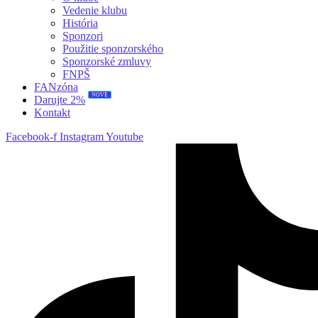
Vedenie klubu
História
Sponzori
Použitie sponzorského
Sponzorské zmluvy
FNPŠ
FANzóna
NOVÉ
Darujte 2%
Kontakt
Facebook-f
Instagram
Youtube