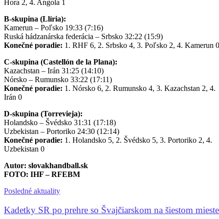
Hora 2, 4. Angola 1
B-skupina (Llíria):
Kamerun – Poľsko 19:33 (7:16)
Ruská hádzanárska federácia – Srbsko 32:22 (15:9)
Konečné poradie:
1. RHF 6, 2. Srbsko 4, 3. Poľsko 2, 4. Kamerun 
C-skupina (Castellón de la Plana):
Kazachstan – Irán 31:25 (14:10)
Nórsko – Rumunsko 33:22 (17:11)
Konečné poradie:
1. Nórsko 6, 2. Rumunsko 4, 3. Kazachstan 2, 4.
Irán 0
D-skupina (Torrevieja):
Holandsko – Švédsko 31:31 (17:18)
Uzbekistan – Portoriko 24:30 (12:14)
Konečné poradie:
1. Holandsko 5, 2. Švédsko 5, 3. Portoriko 2, 4.
Uzbekistan 0
Autor: slovakhandball.sk
FOTO: IHF – RFEBM
Posledné aktuality
Kadetky SR po prehre so Švajčiarskom na šiestom mieste