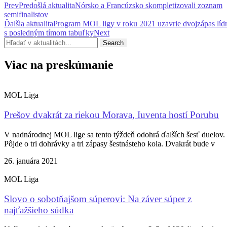
Prev
Predošlá aktualita
Nórsko a Francúzsko skompletizovali zoznam
semifinalistov
Ďalšia aktualita
Program MOL ligy v roku 2021 uzavrie dvojzápas líd
s posledným tímom tabuľky
Next
Search
Viac na preskúmanie
MOL Liga
Prešov dvakrát za riekou Morava, Iuventa hostí Porubu
V nadnárodnej MOL lige sa tento týždeň odohrá ďalších šesť duelov.
Pôjde o tri dohrávky a tri zápasy šestnásteho kola. Dvakrát bude v
26. januára 2021
MOL Liga
Slovo o sobotňajšom súperovi: Na záver súper z
najťažšieho súdka