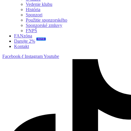
Vedenie klubu
História
Sponzori
Použitie sponzorského
Sponzorské zmluvy
FNPŠ
FANzóna
NOVÉ
Darujte 2%
Kontakt
Facebook-f
Instagram
Youtube