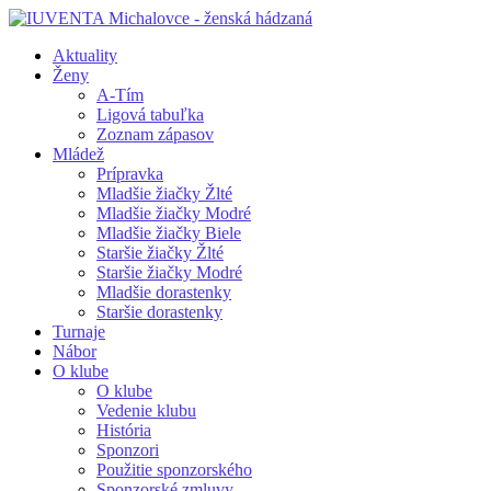
Aktuality
Ženy
A-Tím
Ligová tabuľka
Zoznam zápasov
Mládež
Prípravka
Mladšie žiačky Žlté
Mladšie žiačky Modré
Mladšie žiačky Biele
Staršie žiačky Žlté
Staršie žiačky Modré
Mladšie dorastenky
Staršie dorastenky
Turnaje
Nábor
O klube
O klube
Vedenie klubu
História
Sponzori
Použitie sponzorského
Sponzorské zmluvy