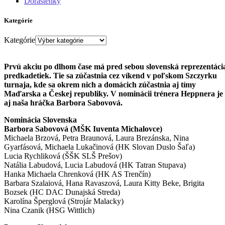
Dorastenky
Kategórie
Kategórie
Prvú akciu po dlhom čase má pred sebou slovenská reprezentáci
predkadetiek. Tie sa zúčastnia cez víkend v poľskom Szczyrku
turnaja, kde sa okrem nich a domácich zúčastnia aj tímy
Maďarska a Českej republiky. V nominácii trénera Heppnera je
aj naša hráčka Barbora Sabovová.
Nominácia Slovenska
Barbora Sabovová (MŠK Iuventa Michalovce)
Michaela Brzová, Petra Braunová, Laura Brezánska, Nina
Gyarfásová, Michaela Lukačinová (HK Slovan Duslo Šaľa)
Lucia Rychliková (ŠŠK SLŠ Prešov)
Natália Labudová, Lucia Labudová (HK Tatran Stupava)
Hanka Michaela Chrenková (HK AS Trenčín)
Barbara Szalaiová, Hana Ravaszová, Laura Kitty Beke, Brigita
Bozsek (HC DAC Dunajská Streda)
Karolína Šperglová (Strojár Malacky)
Nina Czanik (HSG Wittlich)