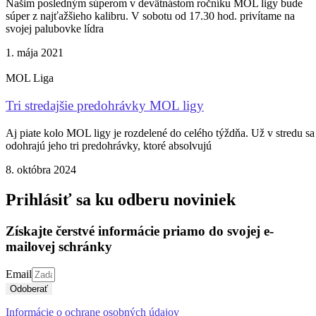
Našim posledným súperom v devätnástom ročníku MOL ligy bude
súper z najťažšieho kalibru. V sobotu od 17.30 hod. privítame na
svojej palubovke lídra
1. mája 2021
MOL Liga
Tri stredajšie predohrávky MOL ligy
Aj piate kolo MOL ligy je rozdelené do celého týždňa. Už v stredu sa
odohrajú jeho tri predohrávky, ktoré absolvujú
8. októbra 2024
Prihlásiť sa ku odberu noviniek
Získajte čerstvé informácie priamo do svojej e-
mailovej schránky
Email
Odoberať
Informácie o ochrane osobných údajov