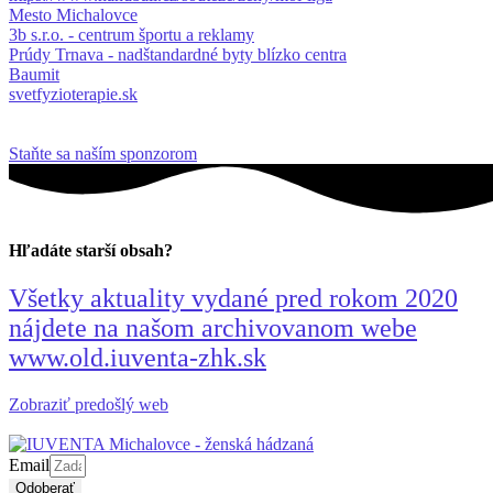
Mesto Michalovce
3b s.r.o. - centrum športu a reklamy
Prúdy Trnava - nadštandardné byty blízko centra
Baumit
svetfyzioterapie.sk
Staňte sa naším sponzorom
Hľadáte starší obsah?
Všetky aktuality vydané pred rokom 2020
nájdete na našom archivovanom webe
www.old.iuventa-zhk.sk
Zobraziť predošlý web
Email
Odoberať