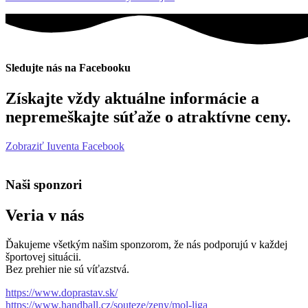
Sledujte nás na Facebooku
Získajte vždy aktuálne informácie a
nepremeškajte súťaže o atraktívne ceny.
Zobraziť Iuventa Facebook
Naši sponzori
Veria v nás
Ďakujeme všetkým našim sponzorom, že nás podporujú v každej
športovej situácii.
Bez prehier nie sú víťazstvá.
https://www.doprastav.sk/
https://www.handball.cz/souteze/zeny/mol-liga