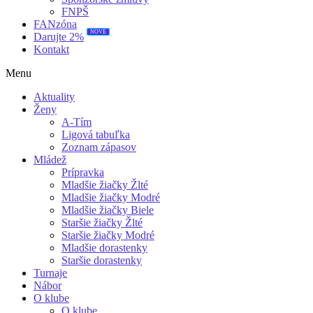
FNPŠ
FANzóna
NOVÉ
Darujte 2%
Kontakt
Menu
Aktuality
Ženy
A-Tím
Ligová tabuľka
Zoznam zápasov
Mládež
Prípravka
Mladšie žiačky Žlté
Mladšie žiačky Modré
Mladšie žiačky Biele
Staršie žiačky Žlté
Staršie žiačky Modré
Mladšie dorastenky
Staršie dorastenky
Turnaje
Nábor
O klube
O klube