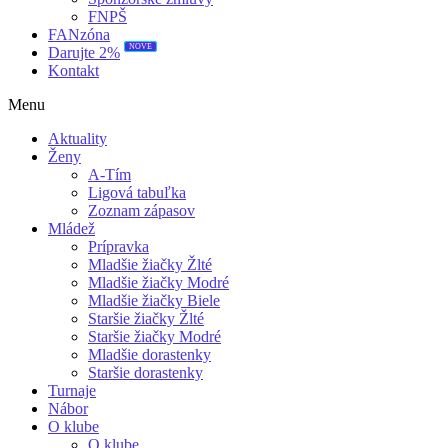
FNPŠ
FANzóna
NOVÉ
Darujte 2%
Kontakt
Menu
Aktuality
Ženy
A-Tím
Ligová tabuľka
Zoznam zápasov
Mládež
Prípravka
Mladšie žiačky Žlté
Mladšie žiačky Modré
Mladšie žiačky Biele
Staršie žiačky Žlté
Staršie žiačky Modré
Mladšie dorastenky
Staršie dorastenky
Turnaje
Nábor
O klube
O klube