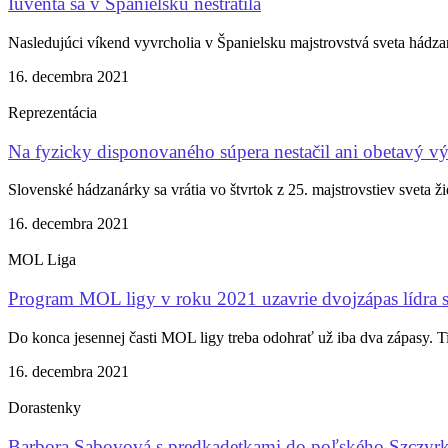
Iuventa sa v Španielsku nestratila
Nasledujúci víkend vyvrcholia v Španielsku majstrovstvá sveta hádza
16. decembra 2021
Reprezentácia
Na fyzicky disponovaného súpera nestačil ani obetavý v
Slovenské hádzanárky sa vrátia vo štvrtok z 25. majstrovstiev sveta ž
16. decembra 2021
MOL Liga
Program MOL ligy v roku 2021 uzavrie dvojzápas lídra
Do konca jesennej časti MOL ligy treba odohrať už iba dva zápasy. T
16. decembra 2021
Dorastenky
Barbora Sabovová s predkadetkami do poľského Szczyr