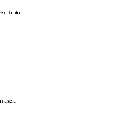
ré nakoniec
 narazia