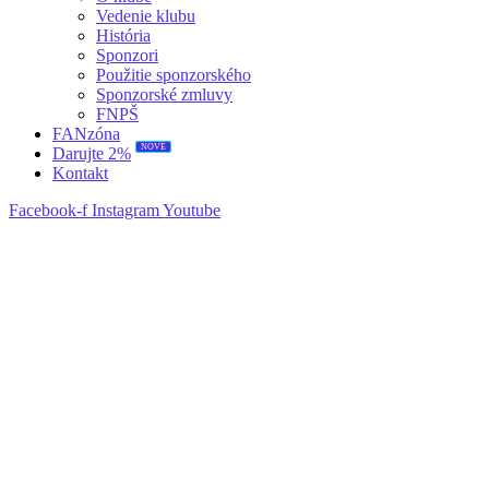
Vedenie klubu
História
Sponzori
Použitie sponzorského
Sponzorské zmluvy
FNPŠ
FANzóna
NOVÉ
Darujte 2%
Kontakt
Facebook-f
Instagram
Youtube