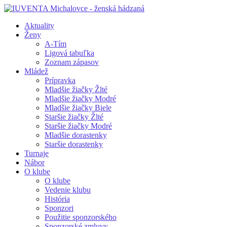
Aktuality
Ženy
A-Tím
Ligová tabuľka
Zoznam zápasov
Mládež
Prípravka
Mladšie žiačky Žlté
Mladšie žiačky Modré
Mladšie žiačky Biele
Staršie žiačky Žlté
Staršie žiačky Modré
Mladšie dorastenky
Staršie dorastenky
Turnaje
Nábor
O klube
O klube
Vedenie klubu
História
Sponzori
Použitie sponzorského
Sponzorské zmluvy