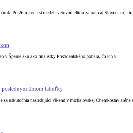
nárok. Po 26 rokoch si medzi svetovou elitou zahralo aj Slovensko, kto
ýkon
ien v Španielsku ako finalistky Prezidentského pohára, čo ich v
 s posledným tímom tabuľky
ie sa uskutočnia nasledujúci víkend v michalovskej Chemkostav aréne a
ku