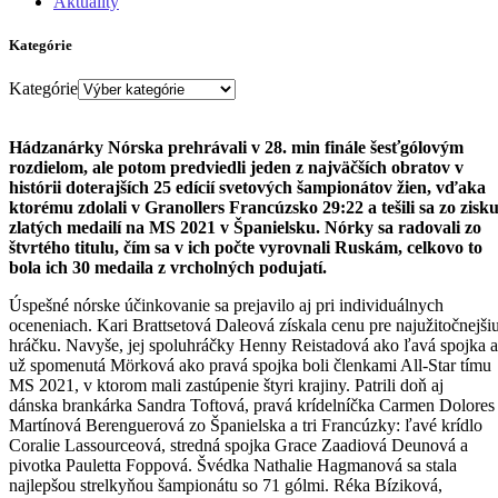
Aktuality
Kategórie
Kategórie
Hádzanárky Nórska prehrávali v 28. min finále šesťgólovým
rozdielom, ale potom predviedli jeden z najväčších obratov v
histórii doterajších 25 edícií svetových šampionátov žien, vďaka
ktorému zdolali v Granollers Francúzsko 29:22 a tešili sa zo zisk
zlatých medailí na MS 2021 v Španielsku. Nórky sa radovali zo
štvrtého titulu, čím sa v ich počte vyrovnali Ruskám, celkovo to
bola ich 30 medaila z vrcholných podujatí.
Úspešné nórske účinkovanie sa prejavilo aj pri individuálnych
oceneniach. Kari Brattsetová Daleová získala cenu pre najužitočnejši
hráčku. Navyše, jej spoluhráčky Henny Reistadová ako ľavá spojka a
už spomenutá Mörková ako pravá spojka boli členkami All-Star tímu
MS 2021, v ktorom mali zastúpenie štyri krajiny. Patrili doň aj
dánska brankárka Sandra Toftová, pravá krídelníčka Carmen Dolores
Martínová Berenguerová zo Španielska a tri Francúzky: ľavé krídlo
Coralie Lassourceová, stredná spojka Grace Zaadiová Deunová a
pivotka Pauletta Foppová. Švédka Nathalie Hagmanová sa stala
najlepšou strelkyňou šampionátu so 71 gólmi. Réka Bíziková,