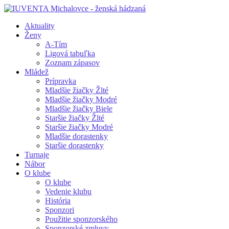
Aktuality
Ženy
A-Tím
Ligová tabuľka
Zoznam zápasov
Mládež
Prípravka
Mladšie žiačky Žlté
Mladšie žiačky Modré
Mladšie žiačky Biele
Staršie žiačky Žlté
Staršie žiačky Modré
Mladšie dorastenky
Staršie dorastenky
Turnaje
Nábor
O klube
O klube
Vedenie klubu
História
Sponzori
Použitie sponzorského
Sponzorské zmluvy