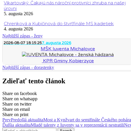
Vikartovský: Čakajú nás nároční protivníci zhruba na našej
úrovni
5. augusta 2026
Chrenková a Kubičinová do štvrťfinále MS kadetiek
4. augusta 2026
Najbližší zápas - ženy
2026-08-07 18:15:25
7. augusta 2026
MŠK Iuventa Michalovce
KPR Gminy Kobierzyce
Najbližší zápas - dorastenky
Zdieľať tento článok
Share on facebook
Share on whatsapp
Share on twitter
Share on email
Share on print
Prev
Predošlá aktualita
Most a Kynžvart do semifinále Českého pohára
Ďalšia aktualita
Mladé talenty z Iuventy sa v reprezentácii nestratili
Nex
Search