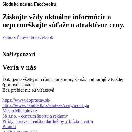
Sledujte nás na Facebooku
Získajte vždy aktuálne informácie a
nepremeškajte súťaže o atraktívne ceny.
Zobraziť Iuventa Facebook
Naši sponzori
Veria v nás
Ďakujeme všetkým našim sponzorom, že nás podporujú v každej
športovej situácii.
Bez prehier nie sú víťazstvá.
https://www.doprastav.sk/
https://www.handball.cz/souteze/zeny/mol-liga
Mesto Michalovce
3b s.r.o. - centrum športu a reklamy
Prúdy Trnava - nadštandardné byty blízko centra
Baumit
svetfyzioterapie.sk