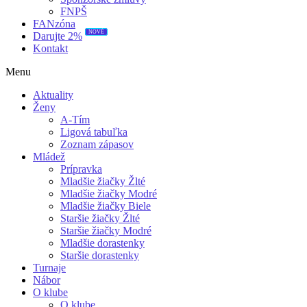
FNPŠ
FANzóna
NOVÉ
Darujte 2%
Kontakt
Menu
Aktuality
Ženy
A-Tím
Ligová tabuľka
Zoznam zápasov
Mládež
Prípravka
Mladšie žiačky Žlté
Mladšie žiačky Modré
Mladšie žiačky Biele
Staršie žiačky Žlté
Staršie žiačky Modré
Mladšie dorastenky
Staršie dorastenky
Turnaje
Nábor
O klube
O klube