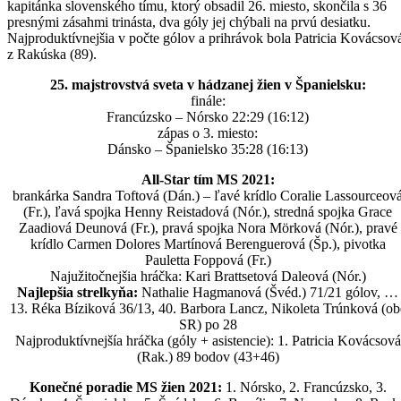
kapitánka slovenského tímu, ktorý obsadil 26. miesto, skončila s 36
presnými zásahmi trinásta, dva góly jej chýbali na prvú desiatku.
Najproduktívnejšia v počte gólov a prihrávok bola Patricia Kovácsov
z Rakúska (89).
25. majstrovstvá sveta v hádzanej žien v Španielsku:
finále:
Francúzsko – Nórsko 22:29 (16:12)
zápas o 3. miesto:
Dánsko – Španielsko 35:28 (16:13)
All-Star tím MS 2021:
brankárka Sandra Toftová (Dán.) – ľavé krídlo Coralie Lassourceov
(Fr.), ľavá spojka Henny Reistadová (Nór.), stredná spojka Grace
Zaadiová Deunová (Fr.), pravá spojka Nora Mörková (Nór.), pravé
krídlo Carmen Dolores Martínová Berenguerová (Šp.), pivotka
Pauletta Foppová (Fr.)
Najužitočnejšia hráčka: Kari Brattsetová Daleová (Nór.)
Najlepšia strelkyňa:
Nathalie Hagmanová (Švéd.) 71/21 gólov, …
13. Réka Bíziková 36/13, 40. Barbora Lancz, Nikoleta Trúnková (ob
SR) po 28
Najproduktívnejšía hráčka (góly + asistencie): 1. Patricia Kovácsová
(Rak.) 89 bodov (43+46)
Konečné poradie MS žien 2021:
1. Nórsko, 2. Francúzsko, 3.