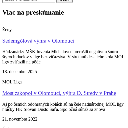
Viac na preskúmanie
Ženy
Sedemgólová výhra v Olomouci
Hádzanárky MŠK Iuventa Michalovce prerušili negatívnu šnúru
štyroch duelov v lige bez víťazstva. V stretnutí desiateho kola MOL
ligy zvíťazili na pôde
18. decembra 2025
MOL Liga
Most zakopol v Olomouci, výhra D. Stredy v Prahe
Aj po ôsmich odohraných kolách sú na čele nadnárodnej MOL ligy
hráčky HK Slovan Duslo Šaľa. Spoločná súťaž sa znova
21. novembra 2022