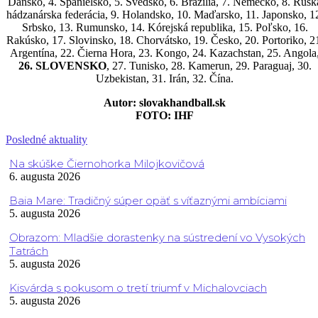
Dánsko, 4. Španielsko, 5. Švédsko, 6. Brazília, 7. Nemecko, 8. Rusk
hádzanárska federácia, 9. Holandsko, 10. Maďarsko, 11. Japonsko, 1
Srbsko, 13. Rumunsko, 14. Kórejská republika, 15. Poľsko, 16.
Rakúsko, 17. Slovinsko, 18. Chorvátsko, 19. Česko, 20. Portoriko, 2
Argentína, 22. Čierna Hora, 23. Kongo, 24. Kazachstan, 25. Angola
26. SLOVENSKO
, 27. Tunisko, 28. Kamerun, 29. Paraguaj, 30.
Uzbekistan, 31. Irán, 32. Čína.
Autor: slovakhandball.sk
FOTO: IHF
Posledné aktuality
Na skúške Čiernohorka Milojkovičová
6. augusta 2026
Baia Mare: Tradičný súper opäť s víťaznými ambíciami
5. augusta 2026
Obrazom: Mladšie dorastenky na sústredení vo Vysokých
Tatrách
5. augusta 2026
Kisvárda s pokusom o tretí triumf v Michalovciach
5. augusta 2026