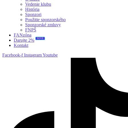
Vedenie klubu
História
Sponzori
Použitie sponzorského
Sponzorské zmluvy
FNPŠ
FANzóna
NOVÉ
Darujte 2%
Kontakt
Facebook-f
Instagram
Youtube