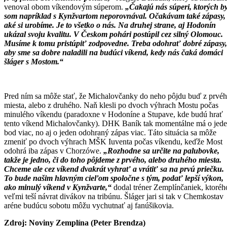
venoval obom víkendovým súperom.
„Čakajú nás súperi, ktorých b
som napríklad s Kynžvartom neporovnával. Očakávam také zápasy,
aké si urobíme. Je to všetko o nás. Na druhej strane, aj Hodonín
ukázal svoju kvalitu. V Českom pohári postúpil cez silný Olomouc.
Musíme k tomu pristúpiť zodpovedne. Treba odohrať dobré zápasy,
aby sme sa dobre naladili na budúci víkend, kedy nás čaká domáci
šláger s Mostom.“
Pred ním sa môže stať, že Michalovčanky do neho pôjdu buď z prvé
miesta, alebo z druhého. Naň klesli po dvoch výhrach Mostu počas
minulého víkendu (paradoxne v Hodoníne a Stupave, kde budú hrať
tento víkend Michalovčanky). DHK Baník tak momentálne má o jed
bod viac, no aj o jeden odohraný zápas viac. Táto situácia sa môže
zmeniť po dvoch výhrach MŠK Iuventa počas víkendu, keďže Most
odohrá iba zápas v Chorzówe.
„Rozhodne sa určite na palubovke,
takže je jedno, či do toho pôjdeme z prvého, alebo druhého miesta.
Chceme ale cez víkend dvakrát vyhrať a vrátiť sa na prvú priečku.
To bude našim hlavným cieľom spoločne s tým, podať lepší výkon,
ako minulý víkend v Kynžvarte,“
dodal tréner Zemplínčaniek, ktoréh
veľmi teší návrat divákov na tribúnu. Šláger jari si tak v Chemkostav
aréne budúcu sobotu môžu vychutnať aj fanúšikovia.
Zdroj: Noviny Zemplína (Peter Brendza)