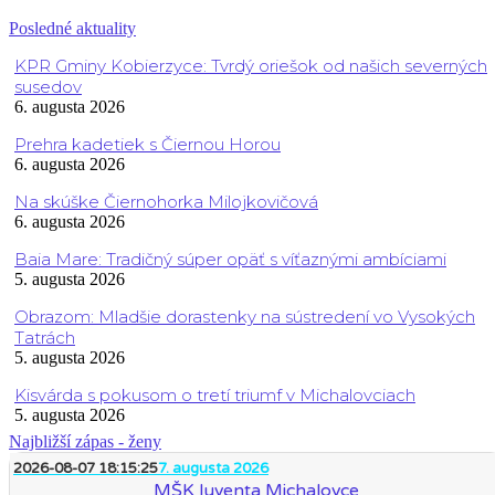
Posledné aktuality
KPR Gminy Kobierzyce: Tvrdý oriešok od našich severných
susedov
6. augusta 2026
Prehra kadetiek s Čiernou Horou
6. augusta 2026
Na skúške Čiernohorka Milojkovičová
6. augusta 2026
Baia Mare: Tradičný súper opäť s víťaznými ambíciami
5. augusta 2026
Obrazom: Mladšie dorastenky na sústredení vo Vysokých
Tatrách
5. augusta 2026
Kisvárda s pokusom o tretí triumf v Michalovciach
5. augusta 2026
Najbližší zápas - ženy
2026-08-07 18:15:25
7. augusta 2026
MŠK Iuventa Michalovce