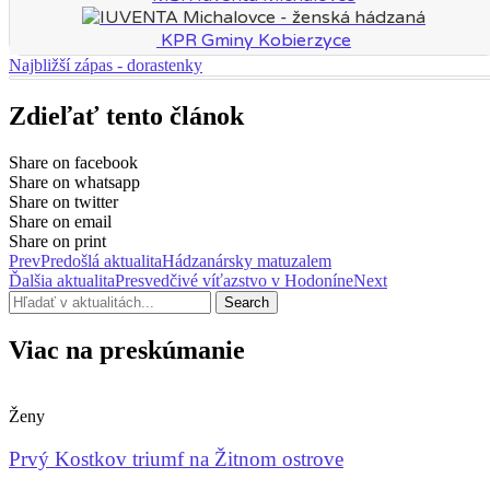
KPR Gminy Kobierzyce
Najbližší zápas - dorastenky
Zdieľať tento článok
Share on facebook
Share on whatsapp
Share on twitter
Share on email
Share on print
Prev
Predošlá aktualita
Hádzanársky matuzalem
Ďalšia aktualita
Presvedčivé víťazstvo v Hodoníne
Next
Search
Viac na preskúmanie
Ženy
Prvý Kostkov triumf na Žitnom ostrove