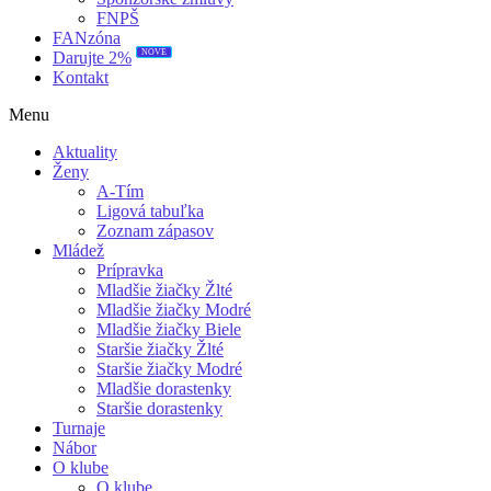
FNPŠ
FANzóna
NOVÉ
Darujte 2%
Kontakt
Menu
Aktuality
Ženy
A-Tím
Ligová tabuľka
Zoznam zápasov
Mládež
Prípravka
Mladšie žiačky Žlté
Mladšie žiačky Modré
Mladšie žiačky Biele
Staršie žiačky Žlté
Staršie žiačky Modré
Mladšie dorastenky
Staršie dorastenky
Turnaje
Nábor
O klube
O klube