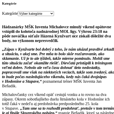
Kategórie
Kategórie
Hádzanárky MŠK Iuventa Michalovce minulý víkend opätovne
vstúpili do kolotoča nadnárodnej MOL ligy. Výhrou 23:18 na
pôde nováčika súťaže Házená Kynžvart síce získali dôležité dva
body, no výkonom nepresvedčili.
„Zápas v Kynžvarte bol dobrý z toho, že nám ukázal pravdivé zrkad
a situáciu, v akej sme. Pre mňa to bolo skôr rozčarovanie, ako
sklamanie. Už je to ale týždeň, takže mierne pominulo. Mohli sme
túto situáciu začať okamžite riešiť. Dievčatá pristúpili k tréningom
veľmi dobre. Nebolo ale veľa času dohnať tieto nedostatky,
popracovali sme však na niektorých veciach, takže som zvedavý, ak
to bude počas nasledujúceho víkendu, kedy nás čaká dvojzápas
v Hodoníne a Stupave,“
poznamenal tréner MŠK Iuventa Jan
Beňadik.
Michalovčanky cez víkend opäť cestujú vonku a to rovno na dva
zápasy. Okrem sobotňajšieho duelu štrnásteho kola v Hodoníne ich
totiž čaká v nedeľu aj predohrávka predposledného 25. kola
v Stupave.
„Tam sme sa to rozhodli predohrať, pretože v tom termí
je aj finále Slovenského pohára,“
reaguje Beňadik, ktorý sa následn