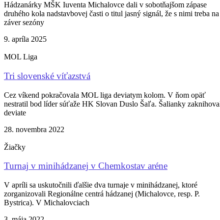
Hádzanárky MŠK Iuventa Michalovce dali v sobotňajšom zápase
druhého kola nadstavbovej časti o titul jasný signál, že s nimi treba na
záver sezóny
9. apríla 2025
MOL Liga
Tri slovenské víťazstvá
Cez víkend pokračovala MOL liga deviatym kolom. V ňom opäť
nestratil bod líder súťaže HK Slovan Duslo Šaľa. Šalianky zaknihova
deviate
28. novembra 2022
Žiačky
Turnaj v minihádzanej v Chemkostav aréne
V apríli sa uskutočnili ďalšie dva turnaje v minihádzanej, ktoré
zorganizovali Regionálne centrá hádzanej (Michalovce, resp. P.
Bystrica). V Michalovciach
3. mája 2022