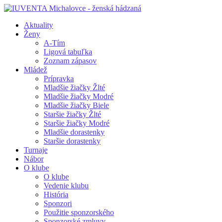
Aktuality
Ženy
A-Tím
Ligová tabuľka
Zoznam zápasov
Mládež
Prípravka
Mladšie žiačky Žlté
Mladšie žiačky Modré
Mladšie žiačky Biele
Staršie žiačky Žlté
Staršie žiačky Modré
Mladšie dorastenky
Staršie dorastenky
Turnaje
Nábor
O klube
O klube
Vedenie klubu
História
Sponzori
Použitie sponzorského
Sponzorské zmluvy