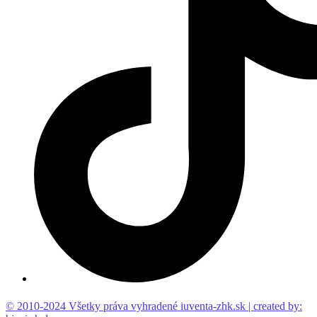
© 2010-2024 Všetky práva vyhradené iuventa-zhk.sk | created by: