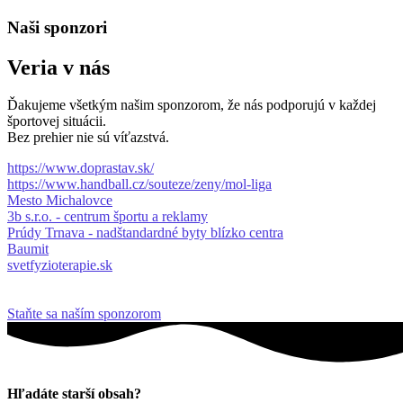
Naši sponzori
Veria v nás
Ďakujeme všetkým našim sponzorom, že nás podporujú v každej
športovej situácii.
Bez prehier nie sú víťazstvá.
https://www.doprastav.sk/
https://www.handball.cz/souteze/zeny/mol-liga
Mesto Michalovce
3b s.r.o. - centrum športu a reklamy
Prúdy Trnava - nadštandardné byty blízko centra
Baumit
svetfyzioterapie.sk
Staňte sa naším sponzorom
Hľadáte starší obsah?