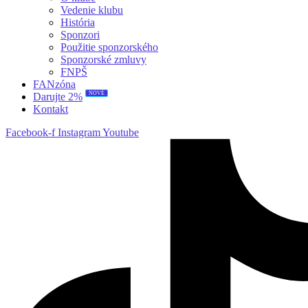
Vedenie klubu
História
Sponzori
Použitie sponzorského
Sponzorské zmluvy
FNPŠ
FANzóna
NOVÉ
Darujte 2%
Kontakt
Facebook-f
Instagram
Youtube