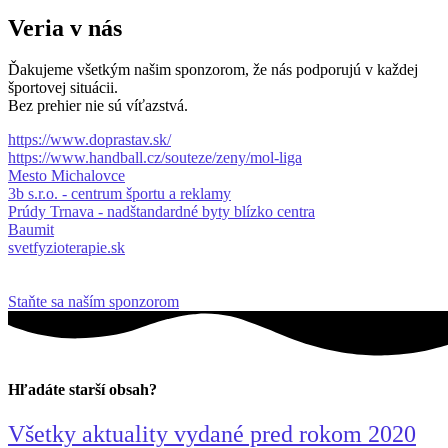
Veria v nás
Ďakujeme všetkým našim sponzorom, že nás podporujú v každej
športovej situácii.
Bez prehier nie sú víťazstvá.
https://www.doprastav.sk/
https://www.handball.cz/souteze/zeny/mol-liga
Mesto Michalovce
3b s.r.o. - centrum športu a reklamy
Prúdy Trnava - nadštandardné byty blízko centra
Baumit
svetfyzioterapie.sk
Staňte sa naším sponzorom
Hľadáte starší obsah?
Všetky aktuality vydané pred rokom 2020