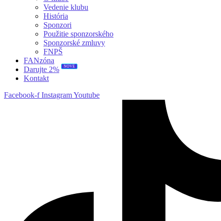
Vedenie klubu
História
Sponzori
Použitie sponzorského
Sponzorské zmluvy
FNPŠ
FANzóna
NOVÉ
Darujte 2%
Kontakt
Facebook-f
Instagram
Youtube