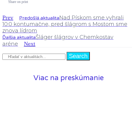
Share on print
Prev
Nad Pískom sme vyhrali
Predošlá aktualita
10:0 kontumačne, pred šlágrom s Mostom sme
znova lídrom
Šláger šlágrov v Chemkostav
Ďalšia aktualita
Next
aréne
Search
Viac na preskúmanie