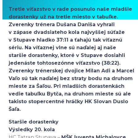
Tretie víťazstvo v rade posunulo naše mladšie
dorastenky už na tretie miesto v tabuľke.
Zverenky trénera Dušana Daniša vyhrali
v zápase dvadsiateho kola najvyššej súťaže
v Stupave hladko 37:11 a ťahajú tak víťaznú
sériu. Na víťaznej vlne sú naďalej aj naše
staršie dorastenky, ktoré v Stupave dosiahli
jedenáste tohtosezónne víťazstvo (38:22).
Zverenky trénerskej dvojice Milan Adi a Marcel
Vaľo sú tak naďalej bez straty bodu na druhom
mieste za Šaľou. Pri mladších dorastenkách
vedie tabuľku Bytča, na druhom mieste sú ale
takisto stopercentné hráčky HK Slovan Duslo
Šaľa.
Staršie dorastenky
Výsledky 20. kola
HC Tatran Stupava –
MŠK Iuventa Michalovce