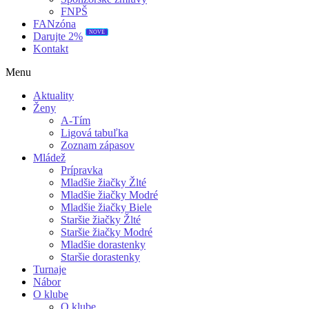
FNPŠ
FANzóna
NOVÉ
Darujte 2%
Kontakt
Menu
Aktuality
Ženy
A-Tím
Ligová tabuľka
Zoznam zápasov
Mládež
Prípravka
Mladšie žiačky Žlté
Mladšie žiačky Modré
Mladšie žiačky Biele
Staršie žiačky Žlté
Staršie žiačky Modré
Mladšie dorastenky
Staršie dorastenky
Turnaje
Nábor
O klube
O klube