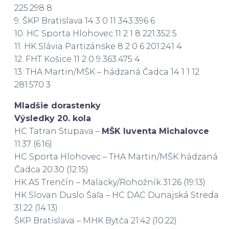
225:298 8
9. ŠKP Bratislava 14 3 0 11 343:396 6
10. HC Sporta Hlohovec 11 2 1 8 221:352 5
11. HK Slávia Partizánske 8 2 0 6 201:241 4
12. FHT Košice 11 2 0 9 363:475 4
13. THA Martin/MŠK – hádzaná Čadca 14 1 1 12
281:570 3
Mladšie dorastenky
Výsledky 20. kola
HC Tatran Stupava –
MŠK Iuventa Michalovce
11:37 (6:16)
HC Sporta Hlohovec – THA Martin/MŠK hádzaná
Čadca 20:30 (12:15)
HK AS Trenčín – Malacky/Rohožník 31:26 (19:13)
HK Slovan Duslo Šaľa – HC DAC Dunajská Streda
31:22 (14:13)
ŠKP Bratislava – MHK Bytča 21:42 (10:22)