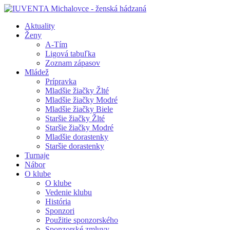
Aktuality
Ženy
A-Tím
Ligová tabuľka
Zoznam zápasov
Mládež
Prípravka
Mladšie žiačky Žlté
Mladšie žiačky Modré
Mladšie žiačky Biele
Staršie žiačky Žlté
Staršie žiačky Modré
Mladšie dorastenky
Staršie dorastenky
Turnaje
Nábor
O klube
O klube
Vedenie klubu
História
Sponzori
Použitie sponzorského
Sponzorské zmluvy