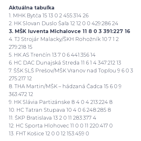
Aktuálna tabuľka
1. MHK Bytča 15 13 0 2 455:314 26
2. HK Slovan Duslo Šaľa 12 12 0 0 429:286 24
3. MŠK Iuventa Michalovce 11 8 0 3 391:227 16
4. TJ Strojár Malacky/ŠKH Rohožník 10 7 1 2
279:218 15
5. HK AS Trenčín 13 7 0 6 441:356 14
6. HC DAC Dunajská Streda 11 6 1 4 347:212 13
7. ŠŠK SLŠ Prešov/MŠK Vranov nad Topľou 9 6 0 3
275:217 12
8. THA Martin/MŠK – hádzaná Čadca 15 6 0 9
363:472 12
9. HK Slávia Partizánske 8 4 0 4 213:224 8
10. HC Tatran Stupava 10 4 0 6 248:285 8
11. ŠKP Bratislava 13 2 0 11 283:377 4
12. HC Sporta Hlohovec 11 0 0 11 220:417 0
13. FHT Košice 12 0 0 12 153:459 0