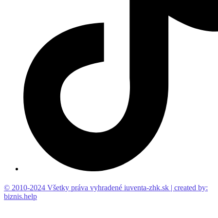
© 2010-2024 Všetky práva vyhradené iuventa-zhk.sk | created by:
biznis.help