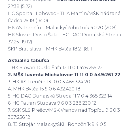
22:38 (5:22)
HC Sporta Hlohovec – THA Martin/MŠK hádzaná
Čadca 29:18 (16:10)
HK AS Trenčín – Malacky/Rohožník 40:20 (20:8)
HK Slovan Duslo Šaľa – HC DAC Dunajská Streda
37:25 (19:12)
ŠKP Bratislava – MHK Bytča 18:21 (8:11)
Aktuálna tabuľka
1. HK Slovan Duslo Šaľa 12 11 0 1 478:255 22
2. MŠK Iuventa Michalovce 11 11 0 0 449:261 22
3. HK AS Trenčín 13 10 0 3 465:324 20
4. MHK Bytča 15 9 0 6 432:420 18
5. HC DAC Dunajská Streda 11 7 0 4 368:323 14
6. HC Tatran Stupava 9 6 0 3 288:230 12
7. ŠŠK SLŠ Prešov/MŠK Vranov nad Topľou 9 6 0 3
307:256 12
8. TJ Strojár Malacky/ŠKH Rohožník 9 4 0 5