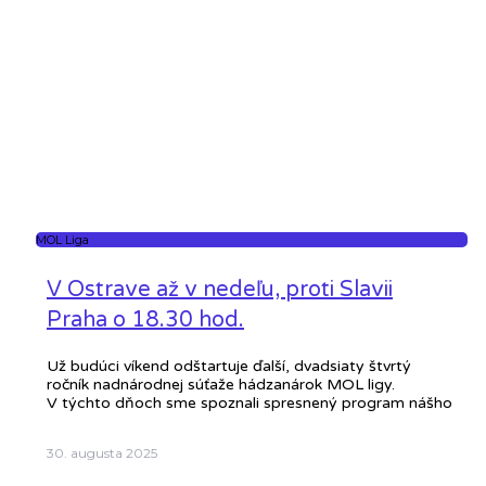
MOL Liga
V Ostrave až v nedeľu, proti Slavii
Praha o 18.30 hod.
Už budúci víkend odštartuje ďalší, dvadsiaty štvrtý
ročník nadnárodnej súťaže hádzanárok MOL ligy.
V týchto dňoch sme spoznali spresnený program nášho
30. augusta 2025