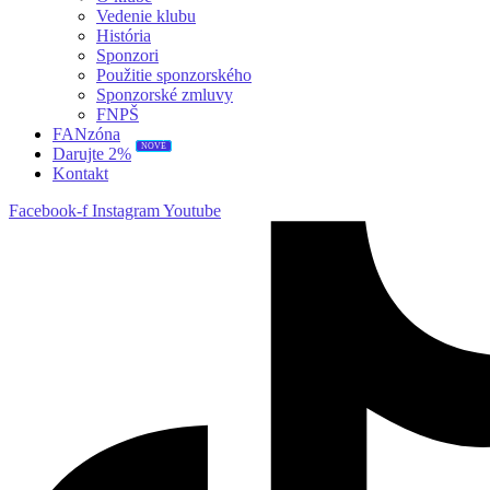
Vedenie klubu
História
Sponzori
Použitie sponzorského
Sponzorské zmluvy
FNPŠ
FANzóna
NOVÉ
Darujte 2%
Kontakt
Facebook-f
Instagram
Youtube