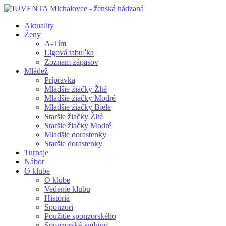
Aktuality
Ženy
A-Tím
Ligová tabuľka
Zoznam zápasov
Mládež
Prípravka
Mladšie žiačky Žlté
Mladšie žiačky Modré
Mladšie žiačky Biele
Staršie žiačky Žlté
Staršie žiačky Modré
Mladšie dorastenky
Staršie dorastenky
Turnaje
Nábor
O klube
O klube
Vedenie klubu
História
Sponzori
Použitie sponzorského
Sponzorské zmluvy