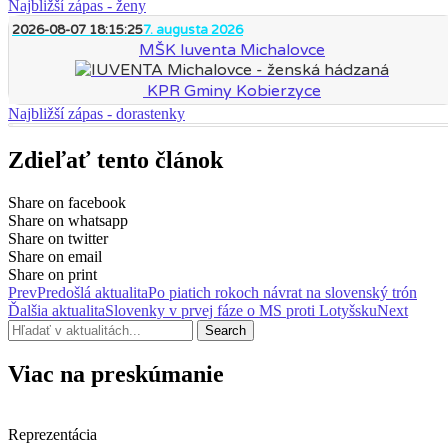
Najbližší zápas - ženy
2026-08-07 18:15:25
7. augusta 2026
MŠK Iuventa Michalovce
KPR Gminy Kobierzyce
Najbližší zápas - dorastenky
Zdieľať tento článok
Share on facebook
Share on whatsapp
Share on twitter
Share on email
Share on print
Prev
Predošlá aktualita
Po piatich rokoch návrat na slovenský trón
Ďalšia aktualita
Slovenky v prvej fáze o MS proti Lotyšsku
Next
Search
Viac na preskúmanie
Reprezentácia