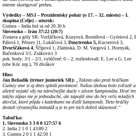
mierne skorigovať prehru.
Výsledky – MSJ – Prezidentský pohár (o 17. – 32. miesto) – I.
skupina (Celje) – utorok:
Guinea – India hrá sa od 20.30 h
Slovensko – Irán 37:22 (20:7)
Zostava a góly SR: Voržáčková, Kusyová, Bronišová – Györiová 2, P
Pálová 1, Pénzes 11, Lukáčová 3,
Dmytrenko 5,
Kucserová 3,
Dvorščáková 4
, Ščípová 1, Zlatinská, D. M. Vargová 1, Hornyák,
Bačenková 3/1, Zsákovics 3
pok. hody: 3/1 – 2/1, vylúčené: 0 – 2, rozhodovali: E. Lee a G. Lee
(obe Kór. rep.), 70 divákov
Hlas:
Ján Beňadik (tréner junioriek SR):
„Takisto ako proti hráčkam
Guiney sme si aj dnes splnili povinnosť. Našou úlohou bolo zvíťaziť a
ušetriť nejaké sily na náročnejšie duely v závere šampionátu. Hrať tret
takýto zápas nie je jednoduché, ale zapojili sme do hry veľa mladých
dievčat, ktoré pôjdu s kadetkami na ďalší šampionát. Tieto hráčky
dostali výraznejšiu minutáž a je to pre nich dobrá skúsenosť.“
Tabuľka:
1. Slovensko 3 3 0 0 127:57 6
2. India 2 1 0 1 43:89 2
3. Guinea 2 0 1 1 42:50 1