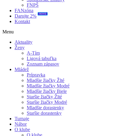
FNPŠ
FANzóna
NOVÉ
Darujte 2%
Kontakt
Menu
Aktuality
Ženy
A-Tím
Ligová tabuľka
Zoznam zápasov
Mládež
Prípravka
Mladšie žiačky Žlté
Mladšie žiačky Modré
Mladšie žiačky Biele
Staršie žiačky Žlté
Staršie žiačky Modré
Mladšie dorastenky
Staršie dorastenky
Turnaje
Nábor
O klube
O klube