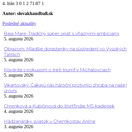
4. Irán 3 0 1 2 71:87 1
Autor: slovakhandball.sk
Posledné aktuality
Baia Mare: Tradičný súper opäť s víťaznými ambíciami
5. augusta 2026
Obrazom: Mladšie dorastenky na sústredení vo Vysokých
Tatrách
5. augusta 2026
Kisvárda s pokusom o tretí triumf v Michalovciach
5. augusta 2026
Vikartovský: Čakajú nás nároční protivníci zhruba na našej
úrovni
5. augusta 2026
Chrenková a Kubičinová do štvrťfinále MS kadetiek
4. augusta 2026
Hádzanársky sviatok v Chemkostav Aréne
3. augusta 2026