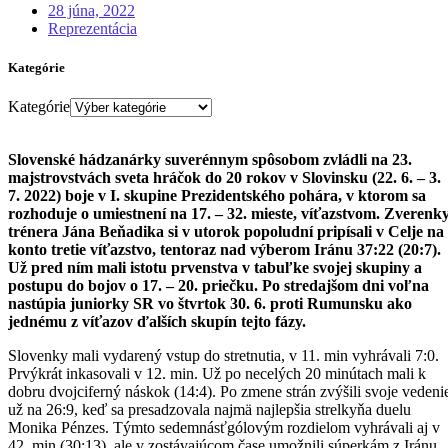
28 júna, 2022
Reprezentácia
Kategórie
Kategórie
Slovenské hádzanárky suverénnym spôsobom zvládli na 23.
majstrovstvách sveta hráčok do 20 rokov v Slovinsku (22. 6. – 3.
7. 2022) boje v I. skupine Prezidentského pohára, v ktorom sa
rozhoduje o umiestnení na 17. – 32. mieste, víťazstvom. Zverenk
trénera Jána Beňadika si v utorok popoludní pripísali v Celje na
konto tretie víťazstvo, tentoraz nad výberom Iránu 37:22 (20:7).
Už pred ním mali istotu prvenstva v tabuľke svojej skupiny a
postupu do bojov o 17. – 20. priečku. Po stredajšom dni voľna
nastúpia juniorky SR vo štvrtok 30. 6. proti Rumunsku ako
jednému z víťazov ďalších skupín tejto fázy.
Slovenky mali vydarený vstup do stretnutia, v 11. min vyhrávali 7:0.
Prvýkrát inkasovali v 12. min. Už po necelých 20 minútach mali k
dobru dvojciferný náskok (14:4). Po zmene strán zvýšili svoje vedeni
už na 26:9, keď sa presadzovala najmä najlepšia strelkyňa duelu
Monika Pénzes. Týmto sedemnásťgólovým rozdielom vyhrávali aj v
42. min (30:13), ale v zostávajúcom čase umožnili súperkám z Iránu