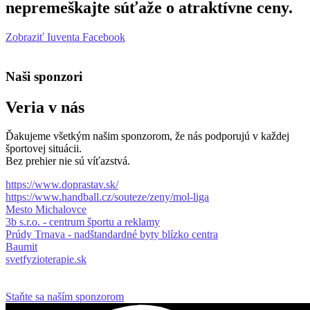
nepremeškajte súťaže o atraktívne ceny.
Zobraziť Iuventa Facebook
Naši sponzori
Veria v nás
Ďakujeme všetkým našim sponzorom, že nás podporujú v každej
športovej situácii.
Bez prehier nie sú víťazstvá.
https://www.doprastav.sk/
https://www.handball.cz/souteze/zeny/mol-liga
Mesto Michalovce
3b s.r.o. - centrum športu a reklamy
Prúdy Trnava - nadštandardné byty blízko centra
Baumit
svetfyzioterapie.sk
Staňte sa naším sponzorom