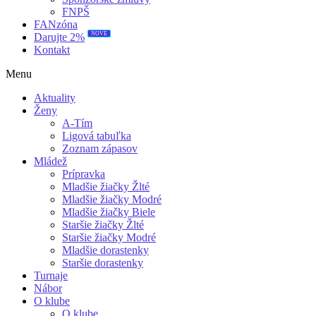
FNPŠ
FANzóna
NOVÉ
Darujte 2%
Kontakt
Menu
Aktuality
Ženy
A-Tím
Ligová tabuľka
Zoznam zápasov
Mládež
Prípravka
Mladšie žiačky Žlté
Mladšie žiačky Modré
Mladšie žiačky Biele
Staršie žiačky Žlté
Staršie žiačky Modré
Mladšie dorastenky
Staršie dorastenky
Turnaje
Nábor
O klube
O klube