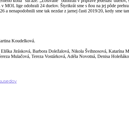
erneho koňa“ súťaže. „Zošívané“ odohrali v príprave jedenásť duelov, š
v MOL lige odohrali 24 duelov. Štyrikrát sme s ňou na jej pôde prehra
:26 a nenapodobnili sme tak nezdar z jarnej časti 2019/20, kedy sme t
artina Koudelková.
Eliška Jirásková, Barbora Doležalová, Nikola Švihnosová, Katarína 
ereza Mulačová, Tereza Vostárková, Adéla Novotná, Denisa Holeňáko
 susedov