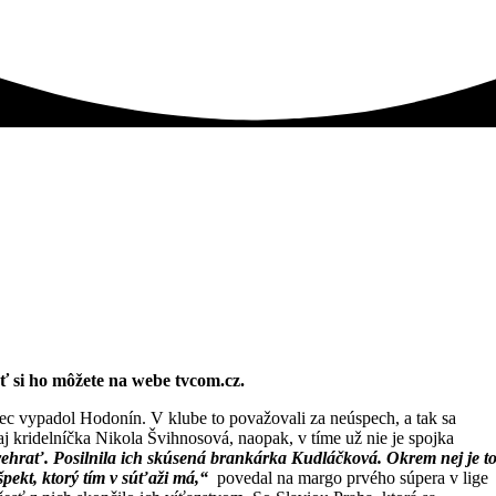
ť si ho môžete na webe tvcom.cz.
niec vypadol Hodonín. V klube to považovali za neúspech, a tak sa
aj kridelníčka Nikola Švihnosová, naopak, v tíme už nie je spojka
prehrať. Posilnila ich skúsená brankárka Kudláčková. Okrem nej je t
pekt, ktorý tím v súťaži má,“
povedal na margo prvého súpera v lige