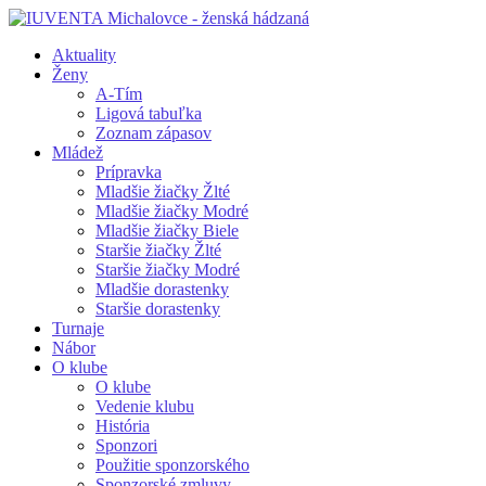
Aktuality
Ženy
A-Tím
Ligová tabuľka
Zoznam zápasov
Mládež
Prípravka
Mladšie žiačky Žlté
Mladšie žiačky Modré
Mladšie žiačky Biele
Staršie žiačky Žlté
Staršie žiačky Modré
Mladšie dorastenky
Staršie dorastenky
Turnaje
Nábor
O klube
O klube
Vedenie klubu
História
Sponzori
Použitie sponzorského
Sponzorské zmluvy