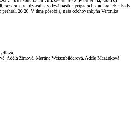
esť z nich skončilo ich víťazstvom. So Slaviou Praha, ktorá sa
li, raz doma remizovali a v devätnástich prípadoch sme brali dva body
am prehrali 26:28. V tíme pôsobí aj naša odchovankyňa Veronika
Mydlová,
vá, Adéla Zimová, Martina Weisenbilderová, Adéla Mazánková.