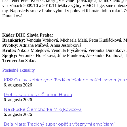
náš tréner Peter Kostka, ktorý „zošívané“ považuje aj za možného „či
v sezónach 2009/10 a 2010/11 tešila z výhry v MOL lige, sme doteraz 
my. Naposledy sme v Prahe vyhrali v polovici februára tohto roku 27
Duranková.
Káder DHC Slavia Praha:
Brankárky:
Vendula Vrbková, Michaela Malá, Petra Kudláčková, M
Pivotky:
Adriana Mišová, Anna Jestříbková,
Krídla:
Nikola Motejlová, Vendula Fryčáková, Veronika Duranková, 
Spojky:
Veronika Holečková, Júlie Franková, Alexandra Koubová, T
Tréner:
Jan Saláč.
Posledné aktuality
KPR Gminy Kobierzyce: Tvrdý oriešok od našich severných
6. augusta 2026
Prehra kadetiek s Čiernou Horou
6. augusta 2026
Na skúške Čiernohorka Milojkovičová
6. augusta 2026
Baia Mare: Tradičný súper opäť s víťaznými ambíciami