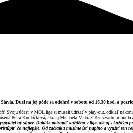
via. Duel na jej pôde sa odohrá v sobotu od 16.30 hod. a pozrie
ay-off. Svoju účasť v MOL lige si museli udržať v play-out, odkiaľ nako
a skúsená Petra Kudláčková, ako aj Michaela Malá. Z Kynžvartu pribudla 
yspytateľný súper. Dokáže potrápiť každého v lige, ale aj s každým 
istúpiť čo najlepšie. Od začiatku musíme ísť naplno a využiť ten reš