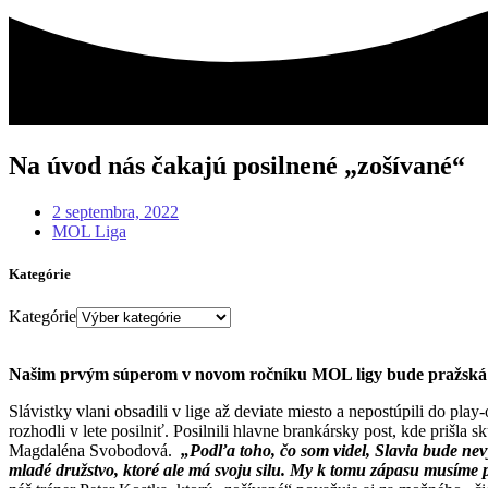
Na úvod nás čakajú posilnené „zošívané“
2 septembra, 2022
MOL Liga
Kategórie
Kategórie
Našim prvým súperom v novom ročníku MOL ligy bude pražská Sla
Slávistky vlani obsadili v lige až deviate miesto a nepostúpili do pl
rozhodli v lete posilniť. Posilnili hlavne brankársky post, kde prišl
Magdaléna Svobodová.
„Podľa toho, čo som videl, Slavia bude nev
mladé družstvo, ktoré ale má svoju silu. My k tomu zápasu musíme pr