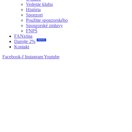
Vedenie klubu
História
Sponzori
Použitie sponzorského
Sponzorské zmluvy
FNPŠ
FANzóna
NOVÉ
Darujte 2%
Kontakt
Facebook-f
Instagram
Youtube