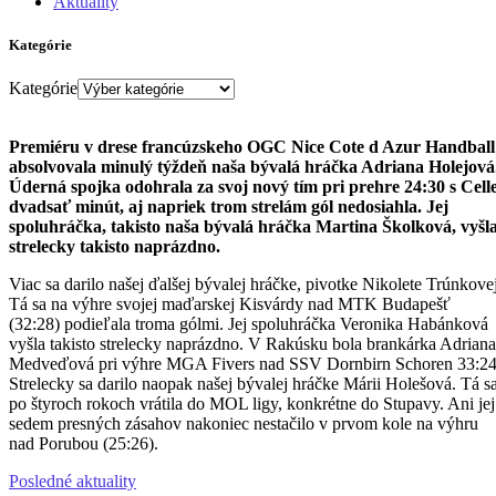
Aktuality
Kategórie
Kategórie
Premiéru v drese francúzskeho OGC Nice Cote d Azur Handball
absolvovala minulý týždeň naša bývalá hráčka Adriana Holejová
Úderná spojka odohrala za svoj nový tím pri prehre 24:30 s Cell
dvadsať minút, aj napriek trom strelám gól nedosiahla. Jej
spoluhráčka, takisto naša bývalá hráčka Martina Školková, vyšl
strelecky takisto naprázdno.
Viac sa darilo našej ďalšej bývalej hráčke, pivotke Nikolete Trúnkovej
Tá sa na výhre svojej maďarskej Kisvárdy nad MTK Budapešť
(32:28) podieľala troma gólmi. Jej spoluhráčka Veronika Habánková
vyšla takisto strelecky naprázdno. V Rakúsku bola brankárka Adriana
Medveďová pri výhre MGA Fivers nad SSV Dornbirn Schoren 33:24
Strelecky sa darilo naopak našej bývalej hráčke Márii Holešová. Tá s
po štyroch rokoch vrátila do MOL ligy, konkrétne do Stupavy. Ani jej
sedem presných zásahov nakoniec nestačilo v prvom kole na výhru
nad Porubou (25:26).
Posledné aktuality