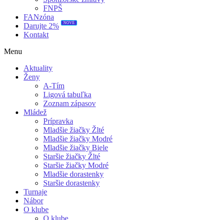
FNPŠ
FANzóna
Darujte 2%
NOVÉ
Kontakt
Menu
Aktuality
Ženy
A-Tím
Ligová tabuľka
Zoznam zápasov
Mládež
Prípravka
Mladšie žiačky Žlté
Mladšie žiačky Modré
Mladšie žiačky Biele
Staršie žiačky Žlté
Staršie žiačky Modré
Mladšie dorastenky
Staršie dorastenky
Turnaje
Nábor
O klube
O klube