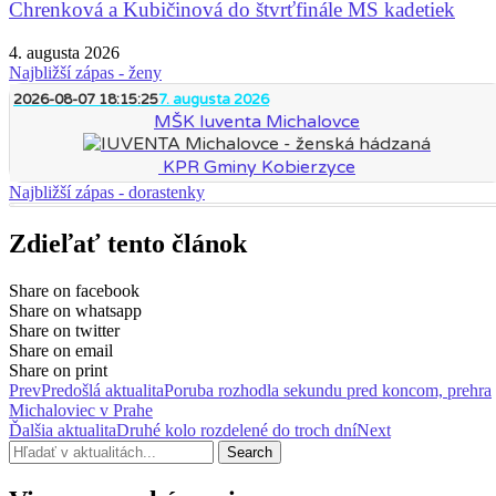
Chrenková a Kubičinová do štvrťfinále MS kadetiek
4. augusta 2026
Najbližší zápas - ženy
2026-08-07 18:15:25
7. augusta 2026
MŠK Iuventa Michalovce
KPR Gminy Kobierzyce
Najbližší zápas - dorastenky
Zdieľať tento článok
Share on facebook
Share on whatsapp
Share on twitter
Share on email
Share on print
Prev
Predošlá aktualita
Poruba rozhodla sekundu pred koncom, prehra
Michaloviec v Prahe
Ďalšia aktualita
Druhé kolo rozdelené do troch dní
Next
Search