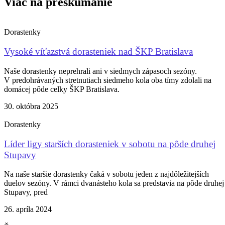
Viac na preskúmanie
Dorastenky
Vysoké víťazstvá dorasteniek nad ŠKP Bratislava
Naše dorastenky neprehrali ani v siedmych zápasoch sezóny.
V predohrávaných stretnutiach siedmeho kola oba tímy zdolali na
domácej pôde celky ŠKP Bratislava.
30. októbra 2025
Dorastenky
Líder ligy starších dorasteniek v sobotu na pôde druhej
Stupavy
Na naše staršie dorastenky čaká v sobotu jeden z najdôležitejších
duelov sezóny. V rámci dvanásteho kola sa predstavia na pôde druhej
Stupavy, pred
26. apríla 2024