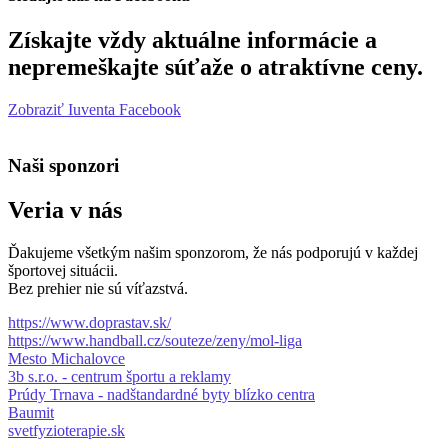
Získajte vždy aktuálne informácie a
nepremeškajte súťaže o atraktívne ceny.
Zobraziť Iuventa Facebook
Naši sponzori
Veria v nás
Ďakujeme všetkým našim sponzorom, že nás podporujú v každej
športovej situácii.
Bez prehier nie sú víťazstvá.
https://www.doprastav.sk/
https://www.handball.cz/souteze/zeny/mol-liga
Mesto Michalovce
3b s.r.o. - centrum športu a reklamy
Prúdy Trnava - nadštandardné byty blízko centra
Baumit
svetfyzioterapie.sk