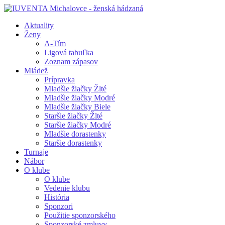
Aktuality
Ženy
A-Tím
Ligová tabuľka
Zoznam zápasov
Mládež
Prípravka
Mladšie žiačky Žlté
Mladšie žiačky Modré
Mladšie žiačky Biele
Staršie žiačky Žlté
Staršie žiačky Modré
Mladšie dorastenky
Staršie dorastenky
Turnaje
Nábor
O klube
O klube
Vedenie klubu
História
Sponzori
Použitie sponzorského
Sponzorské zmluvy