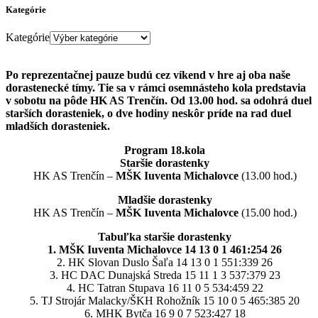
Kategórie
Kategórie
Po reprezentačnej pauze budú cez víkend v hre aj oba naše
dorastenecké tímy. Tie sa v rámci osemnásteho kola predstavia
v sobotu na pôde HK AS Trenčín. Od 13.00 hod. sa odohrá duel
starších dorasteniek, o dve hodiny neskôr príde na rad duel
mladších dorasteniek.
Program 18.kola
Staršie dorastenky
HK AS Trenčín –
MŠK Iuventa Michalovce
(13.00 hod.)
Mladšie dorastenky
HK AS Trenčín –
MŠK Iuventa Michalovce
(15.00 hod.)
Tabuľka staršie dorastenky
1. MŠK Iuventa Michalovce 14 13 0 1 461:254 26
2. HK Slovan Duslo Šaľa 14 13 0 1 551:339 26
3. HC DAC Dunajská Streda 15 11 1 3 537:379 23
4. HC Tatran Stupava 16 11 0 5 534:459 22
5. TJ Strojár Malacky/ŠKH Rohožník 15 10 0 5 465:385 20
6. MHK Bytča 16 9 0 7 523:427 18