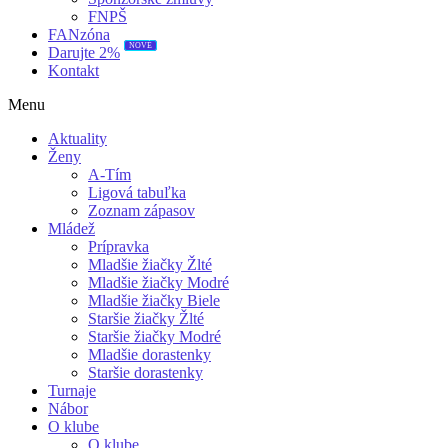
FNPŠ
FANzóna
NOVÉ
Darujte 2%
Kontakt
Menu
Aktuality
Ženy
A-Tím
Ligová tabuľka
Zoznam zápasov
Mládež
Prípravka
Mladšie žiačky Žlté
Mladšie žiačky Modré
Mladšie žiačky Biele
Staršie žiačky Žlté
Staršie žiačky Modré
Mladšie dorastenky
Staršie dorastenky
Turnaje
Nábor
O klube
O klube