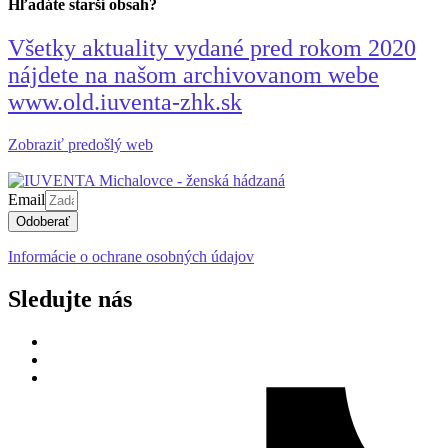
Hľadáte starší obsah?
Všetky aktuality vydané pred rokom 2020
nájdete na našom archivovanom webe
www.old.iuventa-zhk.sk
Zobraziť predošlý web
Email
Odoberať
Informácie o ochrane osobných údajov
Sledujte nás