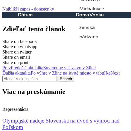
Najbližší zápas - dorastenky
Dátum
Doma
Vonku
Zdieľať tento článok
Share on facebook
Share on whatsapp
Share on twitter
Share on email
Share on print
Prev
Predošlá aktualita
Suverénne víťazstvo v Zlíne
Ďalšia aktualita
Po výhre v Zlíne na štvrté miesto v tabuľke
Next
Search
Viac na preskúmanie
Reprezentácia
Olympijské nádeje Slovenska na úvod s výhrou nad
Poľskom