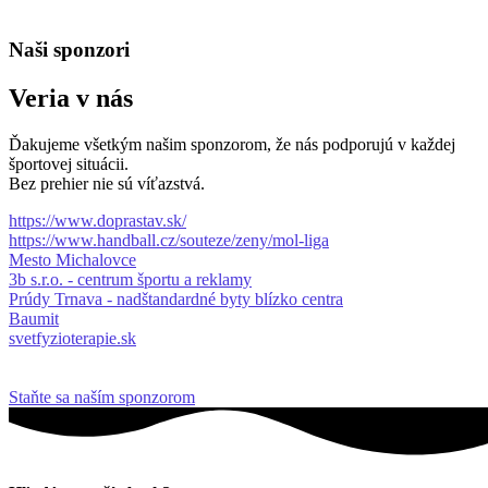
Naši sponzori
Veria v nás
Ďakujeme všetkým našim sponzorom, že nás podporujú v každej
športovej situácii.
Bez prehier nie sú víťazstvá.
https://www.doprastav.sk/
https://www.handball.cz/souteze/zeny/mol-liga
Mesto Michalovce
3b s.r.o. - centrum športu a reklamy
Prúdy Trnava - nadštandardné byty blízko centra
Baumit
svetfyzioterapie.sk
Staňte sa naším sponzorom