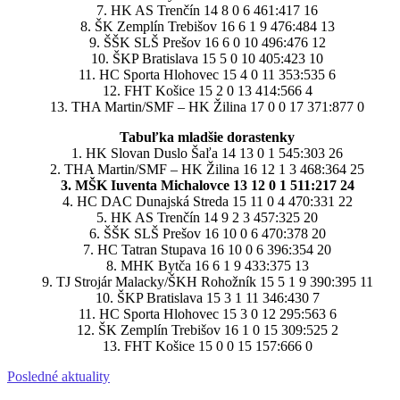
7. HK AS Trenčín 14 8 0 6 461:417 16
8. ŠK Zemplín Trebišov 16 6 1 9 476:484 13
9. ŠŠK SLŠ Prešov 16 6 0 10 496:476 12
10. ŠKP Bratislava 15 5 0 10 405:423 10
11. HC Sporta Hlohovec 15 4 0 11 353:535 6
12. FHT Košice 15 2 0 13 414:566 4
13. THA Martin/SMF – HK Žilina 17 0 0 17 371:877 0
Tabuľka mladšie dorastenky
1. HK Slovan Duslo Šaľa 14 13 0 1 545:303 26
2. THA Martin/SMF – HK Žilina 16 12 1 3 468:364 25
3. MŠK Iuventa Michalovce 13 12 0 1 511:217 24
4. HC DAC Dunajská Streda 15 11 0 4 470:331 22
5. HK AS Trenčín 14 9 2 3 457:325 20
6. ŠŠK SLŠ Prešov 16 10 0 6 470:378 20
7. HC Tatran Stupava 16 10 0 6 396:354 20
8. MHK Bytča 16 6 1 9 433:375 13
9. TJ Strojár Malacky/ŠKH Rohožník 15 5 1 9 390:395 11
10. ŠKP Bratislava 15 3 1 11 346:430 7
11. HC Sporta Hlohovec 15 3 0 12 295:563 6
12. ŠK Zemplín Trebišov 16 1 0 15 309:525 2
13. FHT Košice 15 0 0 15 157:666 0
Posledné aktuality