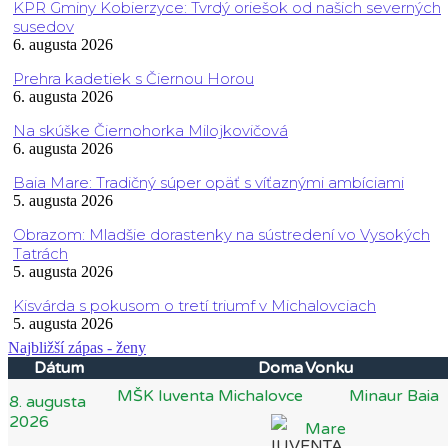
KPR Gminy Kobierzyce: Tvrdý oriešok od našich severných
susedov
6. augusta 2026
Prehra kadetiek s Čiernou Horou
6. augusta 2026
Na skúške Čiernohorka Milojkovičová
6. augusta 2026
Baia Mare: Tradičný súper opäť s víťaznými ambíciami
5. augusta 2026
Obrazom: Mladšie dorastenky na sústredení vo Vysokých
Tatrách
5. augusta 2026
Kisvárda s pokusom o tretí triumf v Michalovciach
5. augusta 2026
Najbližší zápas - ženy
Dátum
Doma
Vonku
MŠK Iuventa Michalovce
Minaur Baia
8. augusta
2026
Mare