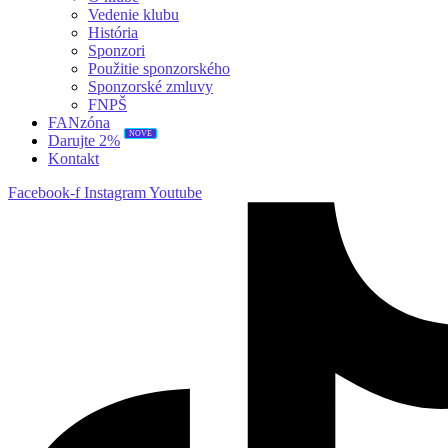
Vedenie klubu
História
Sponzori
Použitie sponzorského
Sponzorské zmluvy
FNPŠ
FANzóna
NOVÉ
Darujte 2%
Kontakt
Facebook-f
Instagram
Youtube