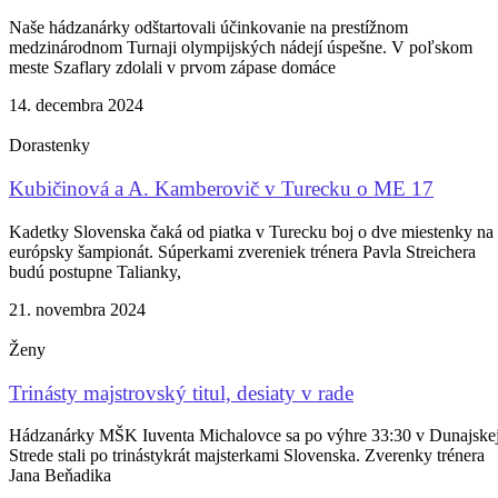
Naše hádzanárky odštartovali účinkovanie na prestížnom
medzinárodnom Turnaji olympijských nádejí úspešne. V poľskom
meste Szaflary zdolali v prvom zápase domáce
14. decembra 2024
Dorastenky
Kubičinová a A. Kamberovič v Turecku o ME 17
Kadetky Slovenska čaká od piatka v Turecku boj o dve miestenky na
európsky šampionát. Súperkami zvereniek trénera Pavla Streichera
budú postupne Talianky,
21. novembra 2024
Ženy
Trinásty majstrovský titul, desiaty v rade
Hádzanárky MŠK Iuventa Michalovce sa po výhre 33:30 v Dunajske
Strede stali po trinástykrát majsterkami Slovenska. Zverenky trénera
Jana Beňadika