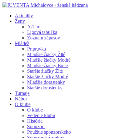
Aktuality
Ženy
A-Tím
Ligová tabuľka
Zoznam zápasov
Mládež
Prípravka
Mladšie žiačky Žlté
Mladšie žiačky Modré
Mladšie žiačky Biele
Staršie žiačky Žlté
Staršie žiačky Modré
Mladšie dorastenky
Staršie dorastenky
Turnaje
Nábor
O klube
O klube
Vedenie klubu
História
Sponzori
Použitie sponzorského
Sponzorské zmluvy