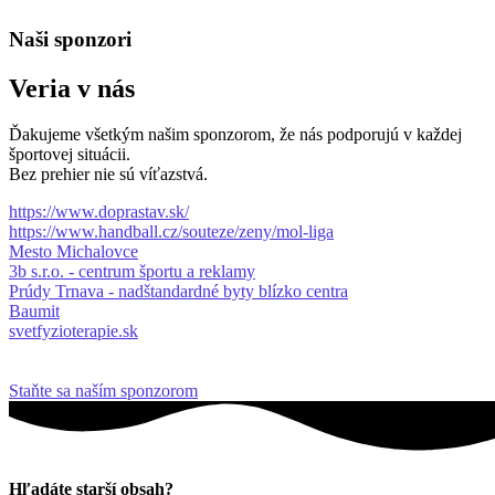
Naši sponzori
Veria v nás
Ďakujeme všetkým našim sponzorom, že nás podporujú v každej
športovej situácii.
Bez prehier nie sú víťazstvá.
https://www.doprastav.sk/
https://www.handball.cz/souteze/zeny/mol-liga
Mesto Michalovce
3b s.r.o. - centrum športu a reklamy
Prúdy Trnava - nadštandardné byty blízko centra
Baumit
svetfyzioterapie.sk
Staňte sa naším sponzorom
Hľadáte starší obsah?