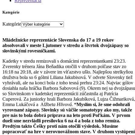
Reprezentácia
Kategórie
Kategórie
Mládežnícke reprezentácie Slovenska do 17 a 19 rokov
absolvovali v meste Ljutomer v stredu a štvrtok dvojzápasy so
slovinskými rovesníčkami.
Kadetky v stredu remizovali s domácimi reprezentantkami 23:23.
Zverenky trénera Jána Beňadika otočili v druhom polčase stav zo
16:18 na 20:18, ale v závere im víťazstvo ušlo. Najlepšou strelkyňou
družstva bola so 6 gólmi Liliana Jakubisová. V odvete Slovenky tiež
vyhrávali, ale na konci bola z toho tesná prehra 23:24. Najviac gólov
dosiahla naša hráčka Barbora Sabovová (9). Okrem nej sa dvojzápas
so Slovinskom v kadetskej reprezentácii zúčastnila aj Patrícia
Cuperová. Za juniorky hrali Barbora Jakubíková, Lujza Čižmariková,
Emma Lukáčová a Alžb
eta Hlivová.
“Myslím si, že sme odohrali
vyrovnané zápasy. Slovinky sú väčšie somatotypy ako my, takže
pre nás to bola dobrá príprava na leto proti Poľkám. V prvom
dueli sme nezvládli presilovku 6 na 4 a bola z toho remíza.
Predtým takto Češky proti nám otočili výsledok. Musíme
popracovať na hre v nerovnovážnom stave. V druhom vystúpení