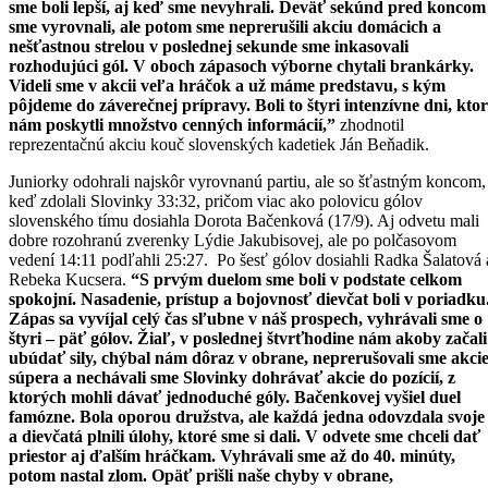
sme boli lepší, aj keď sme nevyhrali. Deväť sekúnd pred koncom
sme vyrovnali, ale potom sme neprerušili akciu domácich a
nešťastnou strelou v poslednej sekunde sme inkasovali
rozhodujúci gól. V oboch zápasoch výborne chytali brankárky.
Videli sme v akcii veľa hráčok a už máme predstavu, s kým
pôjdeme do záverečnej prípravy. Boli to štyri intenzívne dni, kto
nám poskytli množstvo cenných informácií,”
zhodnotil
reprezentačnú akciu kouč slovenských kadetiek Ján Beňadik.
Juniorky odohrali najskôr vyrovnanú partiu, ale so šťastným koncom,
keď zdolali Slovinky 33:32, pričom viac ako polovicu gólov
slovenského tímu dosiahla Dorota Bačenková (17/9). Aj odvetu mali
dobre rozohranú zverenky Lýdie Jakubisovej, ale po polčasovom
vedení 14:11 podľahli 25:27. Po šesť gólov dosiahli Radka Šalatová 
Rebeka Kucsera.
“S prvým duelom sme boli v podstate celkom
spokojní. Nasadenie, prístup a bojovnosť dievčat boli v poriadku
Zápas sa vyvíjal celý čas sľubne v náš prospech, vyhrávali sme o
štyri – päť gólov. Žiaľ, v poslednej štvrťhodine nám akoby začali
ubúdať sily, chýbal nám dôraz v obrane, neprerušovali sme akci
súpera a nechávali sme Slovinky dohrávať akcie do pozícií, z
ktorých mohli dávať jednoduché góly. Bačenkovej vyšiel duel
famózne. Bola oporou družstva, ale každá jedna odovzdala svoje
a dievčatá plnili úlohy, ktoré sme si dali. V odvete sme chceli dať
priestor aj ďalším hráčkam. Vyhrávali sme až do 40. minúty,
potom nastal zlom. Opäť prišli naše chyby v obrane,