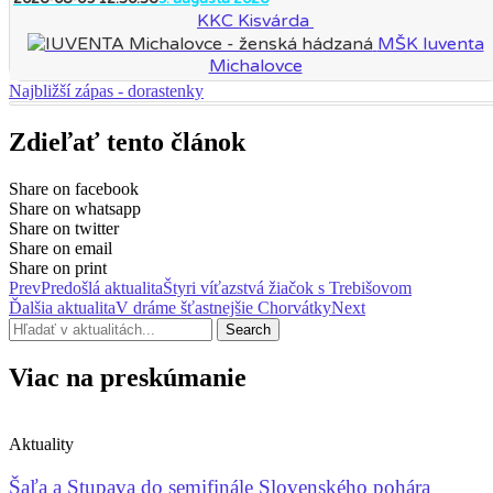
KKC Kisvárda
MŠK Iuventa
Michalovce
Najbližší zápas - dorastenky
Zdieľať tento článok
Share on facebook
Share on whatsapp
Share on twitter
Share on email
Share on print
Prev
Predošlá aktualita
Štyri víťazstvá žiačok s Trebišovom
Ďalšia aktualita
V dráme šťastnejšie Chorvátky
Next
Search
Viac na preskúmanie
Aktuality
Šaľa a Stupava do semifinále Slovenského pohára