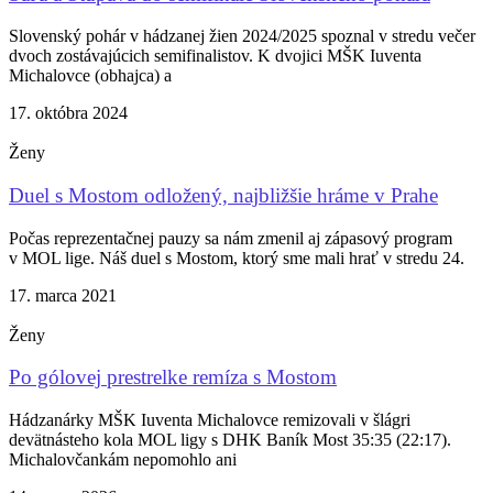
Slovenský pohár v hádzanej žien 2024/2025 spoznal v stredu večer
dvoch zostávajúcich semifinalistov. K dvojici MŠK Iuventa
Michalovce (obhajca) a
17. októbra 2024
Ženy
Duel s Mostom odložený, najbližšie hráme v Prahe
Počas reprezentačnej pauzy sa nám zmenil aj zápasový program
v MOL lige. Náš duel s Mostom, ktorý sme mali hrať v stredu 24.
17. marca 2021
Ženy
Po gólovej prestrelke remíza s Mostom
Hádzanárky MŠK Iuventa Michalovce remizovali v šlágri
devätnásteho kola MOL ligy s DHK Baník Most 35:35 (22:17).
Michalovčankám nepomohlo ani