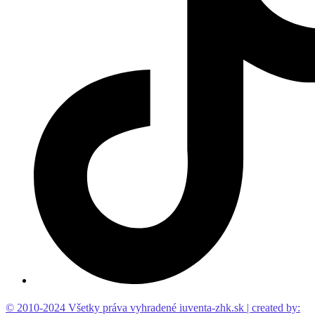
© 2010-2024 Všetky práva vyhradené iuventa-zhk.sk | created by: