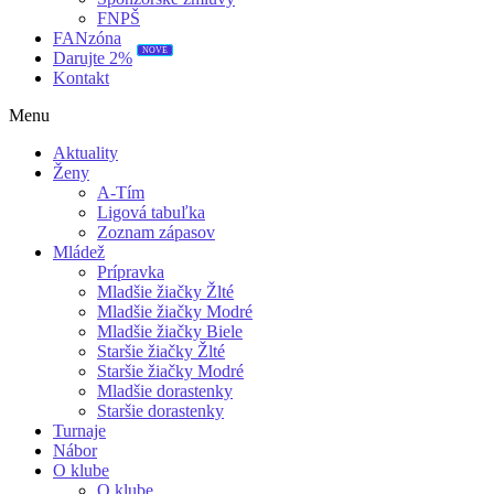
FNPŠ
FANzóna
NOVÉ
Darujte 2%
Kontakt
Menu
Aktuality
Ženy
A-Tím
Ligová tabuľka
Zoznam zápasov
Mládež
Prípravka
Mladšie žiačky Žlté
Mladšie žiačky Modré
Mladšie žiačky Biele
Staršie žiačky Žlté
Staršie žiačky Modré
Mladšie dorastenky
Staršie dorastenky
Turnaje
Nábor
O klube
O klube