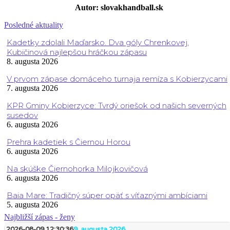
Autor: slovakhandball.sk
Posledné aktuality
Kadetky zdolali Maďarsko. Dva góly Chrenkovej,
Kubičinová najlepšou hráčkou zápasu
8. augusta 2026
V prvom zápase domáceho turnaja remíza s Kobierzycami
7. augusta 2026
KPR Gminy Kobierzyce: Tvrdý oriešok od našich severných
susedov
6. augusta 2026
Prehra kadetiek s Čiernou Horou
6. augusta 2026
Na skúške Čiernohorka Milojkovičová
6. augusta 2026
Baia Mare: Tradičný súper opäť s víťaznými ambíciami
5. augusta 2026
Najbližší zápas - ženy
2026-08-09 12:30:36
9. augusta 2026