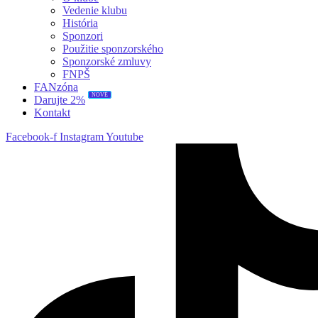
Vedenie klubu
História
Sponzori
Použitie sponzorského
Sponzorské zmluvy
FNPŠ
FANzóna
NOVÉ
Darujte 2%
Kontakt
Facebook-f
Instagram
Youtube