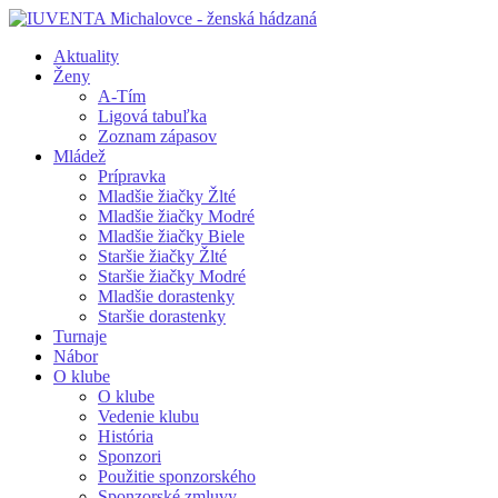
Aktuality
Ženy
A-Tím
Ligová tabuľka
Zoznam zápasov
Mládež
Prípravka
Mladšie žiačky Žlté
Mladšie žiačky Modré
Mladšie žiačky Biele
Staršie žiačky Žlté
Staršie žiačky Modré
Mladšie dorastenky
Staršie dorastenky
Turnaje
Nábor
O klube
O klube
Vedenie klubu
História
Sponzori
Použitie sponzorského
Sponzorské zmluvy