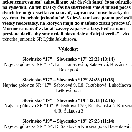
nekoncentrovanosť, zahodili sme pár čistých šancí, čo sa odrazilo
na výsledku. Za ten krátky čas na sústredení sme si museli počas
dvoch tréningov všetko zopakovať, zapracovať nové hráčky do
systému, čo nebolo jednoduché. S dievčatami sme potom prebrali
všetky nedostatky, na ktorých majú do ďalšieho zrazu pracovať.
Musíme sa naučiť zvládať závery zápasov a fázy, keď sa nám
prestane dariť, aby sme nedali hlavu dole a ďalej si verili,”
uviedl
trénerka junioriek SR Lýdia Jakubisová.
Výsledky:
Slovinsko “17” – Slovensko “17” 23:23 (13:14)
Najviac gólov za SR “17”: Lil. Jakubisová 6, Sabovová, Brezánska 
Beke po 4
Slovinsko “17” – Slovensko “17” 24:23 (11:15)
Najviac gólov za SR “17”: Sabovová 9, Lil. Jakubisová, Lukačínová
Letková po 3
Slovinsko “19” – Slovensko “19” 32:33 (12:16)
Najviac gólov za SR “19”: Bačenková 17/9, Rendvanská 5, Kucser
4, R. Šalatová 3
Slovinsko “19” – Slovensko “19” 27:25 (11:14)
Najviac gólov za SR “19”: R. Šalatová a Kucsera po 6, Bačenková 