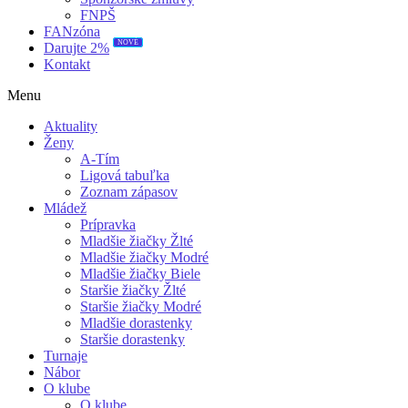
FNPŠ
FANzóna
NOVÉ
Darujte 2%
Kontakt
Menu
Aktuality
Ženy
A-Tím
Ligová tabuľka
Zoznam zápasov
Mládež
Prípravka
Mladšie žiačky Žlté
Mladšie žiačky Modré
Mladšie žiačky Biele
Staršie žiačky Žlté
Staršie žiačky Modré
Mladšie dorastenky
Staršie dorastenky
Turnaje
Nábor
O klube
O klube