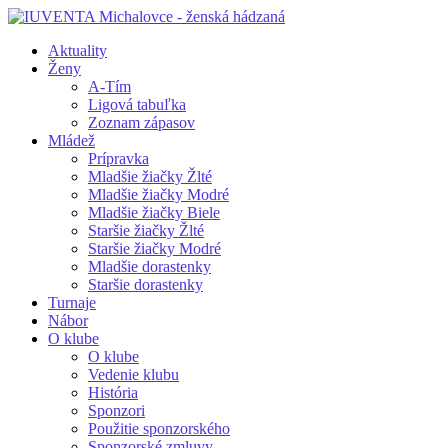
Aktuality
Ženy
A-Tím
Ligová tabuľka
Zoznam zápasov
Mládež
Prípravka
Mladšie žiačky Žlté
Mladšie žiačky Modré
Mladšie žiačky Biele
Staršie žiačky Žlté
Staršie žiačky Modré
Mladšie dorastenky
Staršie dorastenky
Turnaje
Nábor
O klube
O klube
Vedenie klubu
História
Sponzori
Použitie sponzorského
Sponzorské zmluvy