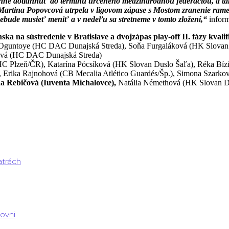
stihne dotiahnuť do termínu určeného medzinárodnou federáciou, a ta
Martina Popovcová utrpela v ligovom zápase s Mostom zranenie ramena
ebude musieť meniť a v nedeľu sa stretneme v tomto zložení,“
infor
 na sústredenie v Bratislave a dvojzápas play-off II. fázy kvalifi
Oguntoye (HC DAC Dunajská Streda), Soňa Furgaláková (HK Slovan
ková (HC DAC Dunajská Streda)
C Plzeň/ČR), Katarína Pócsíková (HK Slovan Duslo Šaľa), Réka Bí
, Erika Rajnohová (CB Mecalia Atlético Guardés/Šp.), Simona Szark
 Rebičová (Iuventa Michalovce),
Natália Némethová (HK Slovan Du
atrách
rovni