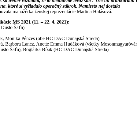
k sa tréner rozhodol, že to nebudeme teraz siliť. Treťou brankárkou 
, ktoré si vyžiadalo operačný zákrok. Namiesto nej dostala
movala manažérka ženskej reprezentácie Martina Halásová.
kácie MS 2021 (11. – 22. 4. 2021):
 Duslo Šaľa)
zik, Monika Pénzes (obe HC DAC Dunajská Streda)
ová, Barbora Lancz, Anette Emma Hudáková (všetky Mosonmagyaróvár
slo Šaľa), Boglárka Bízik (HC DAC Dunajská Streda)