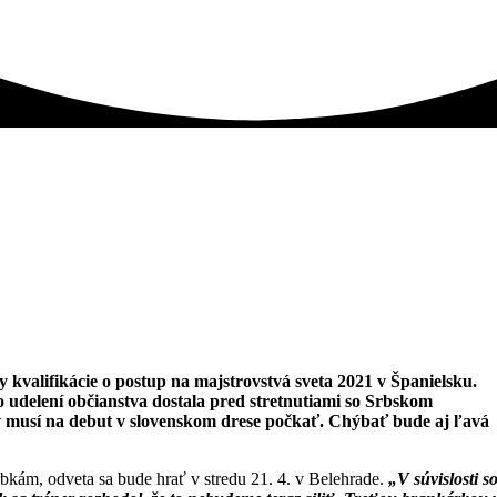
y kvalifikácie o postup na majstrovstvá sveta 2021 v Španielsku.
udelení občianstva dostala pred stretnutiami so Srbskom
 musí na debut v slovenskom drese počkať. Chýbať bude aj ľavá
Srbkám, odveta sa bude hrať v stredu 21. 4. v Belehrade.
„V súvislosti s