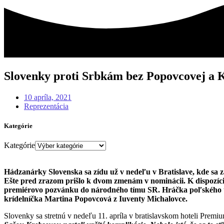
Slovenky proti Srbkám bez Popovcovej a 
10 apríla, 2021
Reprezentácia
Kategórie
Kategórie
Hádzanárky Slovenska sa zídu už v nedeľu v Bratislave, kde sa za
Ešte pred zrazom prišlo k dvom zmenám v nominácii. K dispozíc
premiérovo pozvánku do národného tímu SR. Hráčka poľského tí
krídelníčka Martina Popovcová z Iuventy Michalovce.
Slovenky sa stretnú v nedeľu 11. apríla v bratislavskom hoteli Premiu