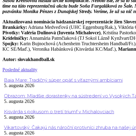
Sašou Krebsovou nastali určité komplikácie. Nebolo isté, že sa to 
tíme na túto reprezentačnú akciu bude Soňa Furgaláková zo Šale. 
pozvánku Monika Pénzes z Dunajskej Stredy. Veríme, že už sa nič n
Aktualizovaná nominácia hádzanárskej reprezentácie žien Slovenska
Brankárky:
Adriana Medveďová (UHC Eggenburg/Rak.), Viktória 
Pivotky: Valéria Dulinová (Iuventa Michalovce)
, Kristína Pastor
Krídelníčky:
Annamária Patrnčiaková (TJ Sokol Lázně Kynžvart/DH
Spojky:
Karin Bujnochová (Achenheim Truchtersheim Handball/Fr.)
KC SE/Maď.), Veronika Habánková (Kisvárdai KC/Maď.),
Marianna
Autor: slovakhandball.sk
Posledné aktuality
Baia Mare: Tradičný súper opäť s víťaznými ambíciami
5. augusta 2026
Obrazom: Mladšie dorastenky na sústredení vo Vysokých T
5. augusta 2026
Kisvárda s pokusom o tretí triumf v Michalovciach
5. augusta 2026
Vikartovský: Čakajú nás nároční protivníci zhruba na našej ú
5. augusta 2026