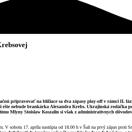
Krebsovej
čnú pripravovať na blížiace sa dva zápasy play-off v rámci II. fáz
ii ešte nebude brankárka Alexandra Krebs. Ukrajinská rodáčka po 
mu Mlyny Stoislaw Koszalin si však z administratívnych dôvodov
m. V sobotu 17. apríla nastúpia od 18.00 h v Šali na prvý zápas proti 