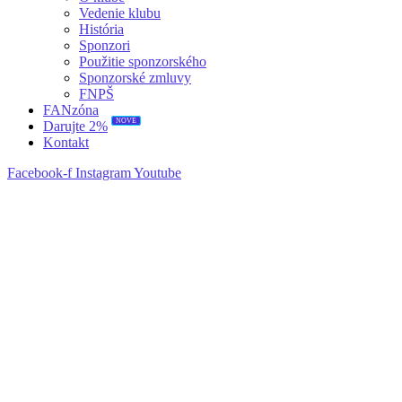
Vedenie klubu
História
Sponzori
Použitie sponzorského
Sponzorské zmluvy
FNPŠ
FANzóna
NOVÉ
Darujte 2%
Kontakt
Facebook-f
Instagram
Youtube