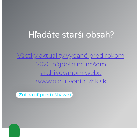
Hľadáte starší obsah?
Všetky aktuality vydané pred rokom
2020 nájdete na našom
archivovanom webe
www.old.iuventa-zhk.sk
Zobraziť predošlý web