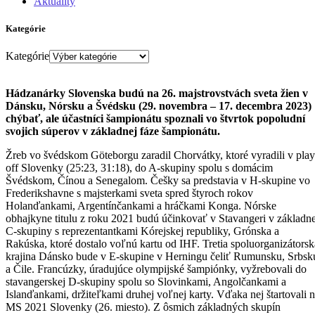
Aktuality
Kategórie
Kategórie
Hádzanárky Slovenska budú na 26. majstrovstvách sveta žien v
Dánsku, Nórsku a Švédsku (29. novembra – 17. decembra 2023)
chýbať, ale účastníci šampionátu spoznali vo štvrtok popoludní
svojich súperov v základnej fáze šampionátu.
Žreb vo švédskom Göteborgu zaradil Chorvátky, ktoré vyradili v play
off Slovenky (25:23, 31:18), do A-skupiny spolu s domácim
Švédskom, Čínou a Senegalom. Češky sa predstavia v H-skupine vo
Frederikshavne s majsterkami sveta spred štyroch rokov
Holanďankami, Argentínčankami a hráčkami Konga. Nórske
obhajkyne titulu z roku 2021 budú účinkovať v Stavangeri v základne
C-skupiny s reprezentantkami Kórejskej republiky, Grónska a
Rakúska, ktoré dostalo voľnú kartu od IHF. Tretia spoluorganizátorsk
krajina Dánsko bude v E-skupine v Herningu čeliť Rumunsku, Srbsk
a Čile. Francúzky, úradujúce olympijské šampiónky, vyžrebovali do
stavangerskej D-skupiny spolu so Slovinkami, Angolčankami a
Islanďankami, držiteľkami druhej voľnej karty. Vďaka nej štartovali 
MS 2021 Slovenky (26. miesto). Z ôsmich základných skupín