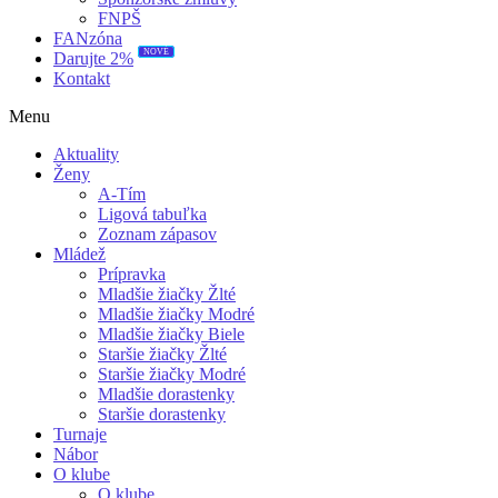
FNPŠ
FANzóna
NOVÉ
Darujte 2%
Kontakt
Menu
Aktuality
Ženy
A-Tím
Ligová tabuľka
Zoznam zápasov
Mládež
Prípravka
Mladšie žiačky Žlté
Mladšie žiačky Modré
Mladšie žiačky Biele
Staršie žiačky Žlté
Staršie žiačky Modré
Mladšie dorastenky
Staršie dorastenky
Turnaje
Nábor
O klube
O klube