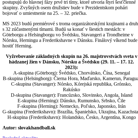
postupujú do hlavnej fázy prvé tri tímy, ktoré utvoria štyri šesťčlenné
skupiny. Zvyšných osem družstiev bude v Prezidentskom pohári
bojovať o umiestnenie na 25. – 32. priečka.
MS 2023 budú premiérové s troma organizátorskými krajinami a dru
s 32 zúčastnenými tímami. Budú sa konať v šiestich mestách: v
Göteborgu a Helsingborgu vo Švédsku, Stavangeri a Trondheime v
Nórsku, Herningu a Frederikshavne v Dánsku. Finálový víkend bude
hostiť Herning.
Vyžrebovanie základných skupín na 26. majstrovstvách sveta v
hádzanej žien v Dánsku, Nórsku a Švédsku (29. 11. – 17. 12.
2023):
A-skupina (Göteborg): Švédsko, Chorvátsko, Čína, Senegal
B-skupina (Helsingborg): Čierna Hora, Maďarsko, Kamerun, Paragu
C-skupina (Stavanger): Nórsko, Kórejská republika, Grónsko,
Rakúsko
D-skupina (Stavanger): Francúzsko, Slovinsko, Angola, Island
E-skupina (Herning): Dánsko, Rumunsko, Srbsko, Čile
F-skupina (Herning): Nemecko, Poľsko, Japonsko, Irán
G-skupina (Frederikshavn): Brazília, Španielsko, Ukrajina, Kazachst
H-skupina (Frederikshavn): Holandsko, Česko, Argentína, Kongo
Autor: slovakhandball.sk