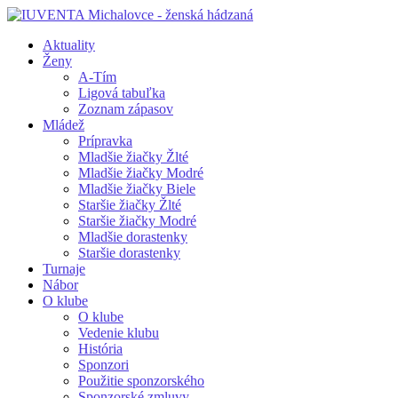
Aktuality
Ženy
A-Tím
Ligová tabuľka
Zoznam zápasov
Mládež
Prípravka
Mladšie žiačky Žlté
Mladšie žiačky Modré
Mladšie žiačky Biele
Staršie žiačky Žlté
Staršie žiačky Modré
Mladšie dorastenky
Staršie dorastenky
Turnaje
Nábor
O klube
O klube
Vedenie klubu
História
Sponzori
Použitie sponzorského
Sponzorské zmluvy