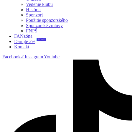
Vedenie klubu
História
Sponzori
Použitie sponzorského
Sponzorské zmluvy
FNPŠ
FANzóna
NOVÉ
Darujte 2%
Kontakt
Facebook-f
Instagram
Youtube