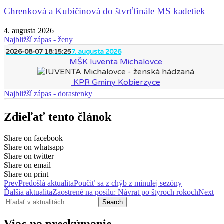
Chrenková a Kubičinová do štvrťfinále MS kadetiek
4. augusta 2026
Najbližší zápas - ženy
2026-08-07 18:15:25
7. augusta 2026
MŠK Iuventa Michalovce
KPR Gminy Kobierzyce
Najbližší zápas - dorastenky
Zdieľať tento článok
Share on facebook
Share on whatsapp
Share on twitter
Share on email
Share on print
Prev
Predošlá aktualita
Poučiť sa z chýb z minulej sezóny
Ďalšia aktualita
Zaostrené na posilu: Návrat po štyroch rokoch
Next
Search
Viac na preskúmanie