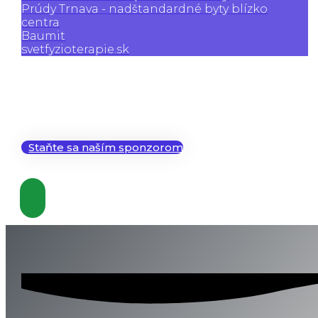
Prúdy Trnava - nadštandardné byty blízko
centra
Baumit
svetfyzioterapie.sk
Staňte sa naším sponzorom