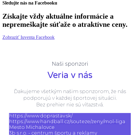
Sledujte nás na Facebooku
Získajte vždy aktuálne informácie a
nepremeškajte súťaže o atraktívne ceny.
Zobraziť Iuventa Facebook
Naši sponzori
Veria v nás
Ďakujeme všetkým našim sponzorom, že nás
podporujú v každej športovej situácii.
Bez prehier nie sú víťazstvá.
https://www.doprastav.sk/
https://www.handball.cz/souteze/zeny/mol-liga
Mesto Michalovce
3b s.r.o. - centrum športu a reklamy