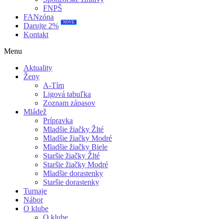
FNPŠ
FANzóna
NOVÉ
Darujte 2%
Kontakt
Menu
Aktuality
Ženy
A-Tím
Ligová tabuľka
Zoznam zápasov
Mládež
Prípravka
Mladšie žiačky Žlté
Mladšie žiačky Modré
Mladšie žiačky Biele
Staršie žiačky Žlté
Staršie žiačky Modré
Mladšie dorastenky
Staršie dorastenky
Turnaje
Nábor
O klube
O klube