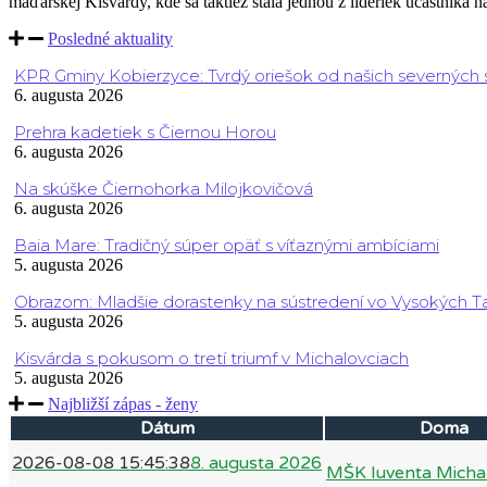
maďarskej Kisvárdy, kde sa taktiež stala jednou z líderiek účastníka naj
Posledné aktuality
KPR Gminy Kobierzyce: Tvrdý oriešok od našich severných
6. augusta 2026
Prehra kadetiek s Čiernou Horou
6. augusta 2026
Na skúške Čiernohorka Milojkovičová
6. augusta 2026
Baia Mare: Tradičný súper opäť s víťaznými ambíciami
5. augusta 2026
Obrazom: Mladšie dorastenky na sústredení vo Vysokých T
5. augusta 2026
Kisvárda s pokusom o tretí triumf v Michalovciach
5. augusta 2026
Najbližší zápas - ženy
Dátum
Doma
2026-08-08 15:45:38
8. augusta 2026
MŠK Iuventa Micha