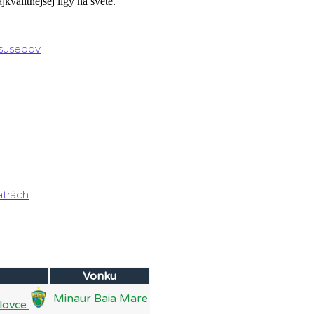
kvalitnejšej ligy na svete.
 susedov
atrách
Vonku
Minaur Baia Mare
lovce