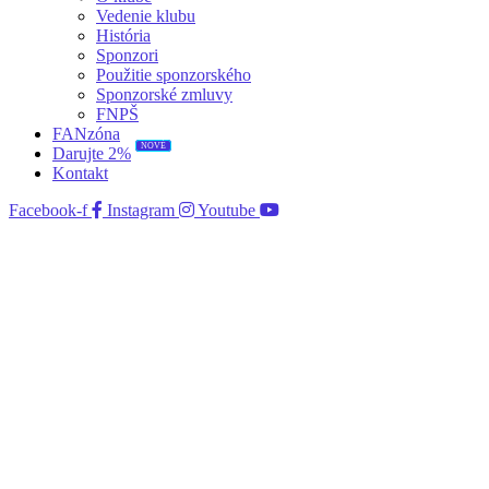
Vedenie klubu
História
Sponzori
Použitie sponzorského
Sponzorské zmluvy
FNPŠ
FANzóna
NOVÉ
Darujte 2%
Kontakt
Facebook-f
Instagram
Youtube