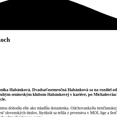
koch
ronika Habánková. Dvadsaťosemročná Habánková sa na rozdiel od R
uhým seniorským klubom Habánkovej v kariére, po Michalovciach, k
cie.
ntou dohodla ešte ako mladšia dorastenka. Odchovankyňa trenčianskej 
šesť slovenských titulov, štyrikrát sa tešila z prvenstva v MOL lige a š