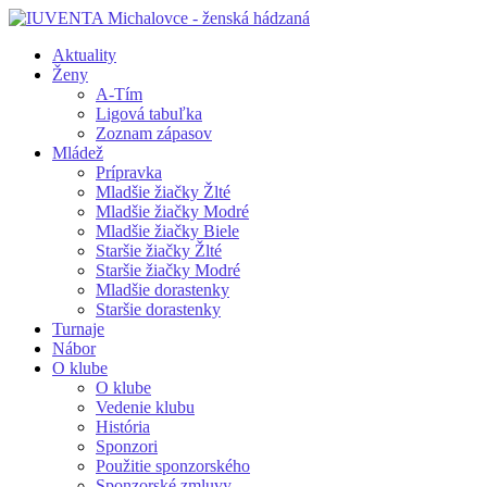
Aktuality
Ženy
A-Tím
Ligová tabuľka
Zoznam zápasov
Mládež
Prípravka
Mladšie žiačky Žlté
Mladšie žiačky Modré
Mladšie žiačky Biele
Staršie žiačky Žlté
Staršie žiačky Modré
Mladšie dorastenky
Staršie dorastenky
Turnaje
Nábor
O klube
O klube
Vedenie klubu
História
Sponzori
Použitie sponzorského
Sponzorské zmluvy