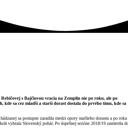
ebičovej s Bajčiovou vracia na Zemplín nie po roku, ale po
de sa cez mladší a starší dorast dostala do prvého tímu, kde sa
hádzanej sa postupne zaradila medzi opory staršieho dorastu a po roku
esťkrát vyhrala Slovenský pohár. Po úspešnej sezóne 2018/19 zamierila d