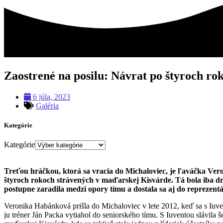
Zaostrené na posilu: Návrat po štyroch ro
6 júla, 2023
Galéria
Kategórie
Kategórie
Treťou hráčkou, ktorá sa vracia do Michaloviec, je ľaváčka Ve
štyroch rokoch strávených v maďarskej Kisvárde. Tá bola iba dr
postupne zaradila medzi opory tímu a dostala sa aj do reprezentá
Veronika Habánková prišla do Michaloviec v lete 2012, keď sa s Iuve
ju tréner Ján Packa vytiahol do seniorského tímu. S Iuventou slávila 