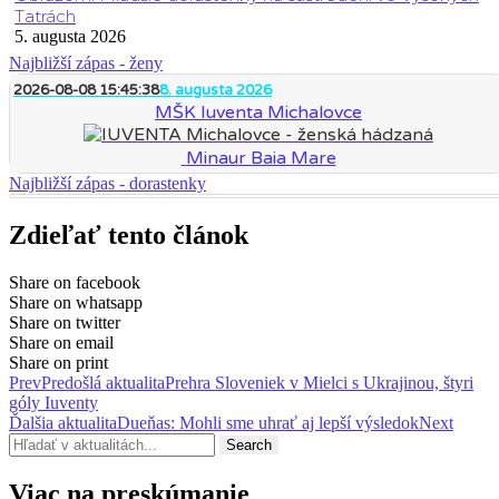
Tatrách
5. augusta 2026
Najbližší zápas - ženy
2026-08-08 15:45:38
8. augusta 2026
MŠK Iuventa Michalovce
Minaur Baia Mare
Najbližší zápas - dorastenky
Zdieľať tento článok
Share on facebook
Share on whatsapp
Share on twitter
Share on email
Share on print
Prev
Predošlá aktualita
Prehra Sloveniek v Mielci s Ukrajinou, štyri
góly Iuventy
Ďalšia aktualita
Dueňas: Mohli sme uhrať aj lepší výsledok
Next
Search
Viac na preskúmanie