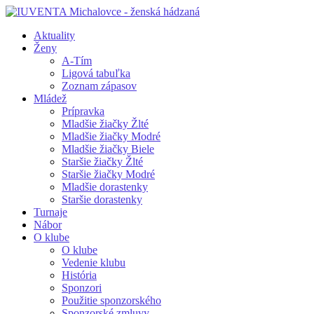
Aktuality
Ženy
A-Tím
Ligová tabuľka
Zoznam zápasov
Mládež
Prípravka
Mladšie žiačky Žlté
Mladšie žiačky Modré
Mladšie žiačky Biele
Staršie žiačky Žlté
Staršie žiačky Modré
Mladšie dorastenky
Staršie dorastenky
Turnaje
Nábor
O klube
O klube
Vedenie klubu
História
Sponzori
Použitie sponzorského
Sponzorské zmluvy