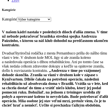
Ženy
Kategórie
Kategórie
V našom kádri nastala v posledných dňoch ďalšia zmena. V tíme
už nebude pokračovať brazílska stredná spojka Andrezza
Paizzinho, s ktorou sa náš klub dohodol na predčasnom ukončen
kontraktu.
Dvadsaťštyriročná rodáčka z mesta Pernambuco prišla do nášho tímu
vlani v lete. V druhom kole MOL ligy si ale zranila koleno
a nasledovala operácia s dlhou rehabilitáciou. Ani po tomto čase sa
však nedala celkom zdravotne dokopy a keďže sa opätovne zranila,
došlo k rozviazaniu kontraktu.
„Andrezza v tíme po vzájomnej
dohode skončila. Zranila sa vlani v druhom kole v zápase s
Kynžvartom. Dlhšie čakala na potrebnú operáciu, následnú
rehabilitáciu už absolvovala doma v Brazílii. Vrátila sa v lete, ke
sa chcela dostať do tímu a vrátiť niečo klubu, ktorý jej podal
pomocnú ruku. Bohužiaľ, na jednom z tréningov urobila zlý
pohyb a operované koleno to nevydržalo. Bude potrebovať ďalši
operáciu. Mňa osobne jej stav veľmi mrzí, pretože viem, čo je to
chcieť hrať a nemôcť. Určite si prechádza ťažkým obdobím,