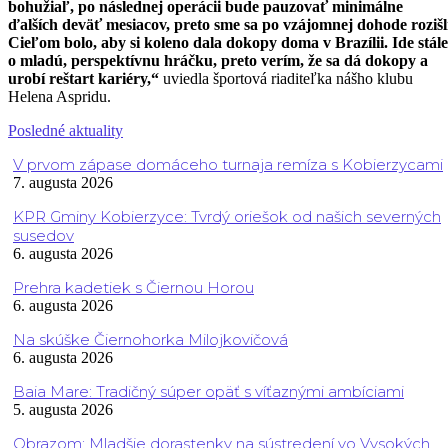
bohužiaľ, po následnej operácii bude pauzovať minimálne
ďalších deväť mesiacov, preto sme sa po vzájomnej dohode rozišl
Cieľom bolo, aby si koleno dala dokopy doma v Brazílii. Ide stále
o mladú, perspektívnu hráčku, preto verím, že sa dá dokopy a
urobí reštart kariéry,“
uviedla športová riaditeľka nášho klubu
Helena Aspridu.
Posledné aktuality
V prvom zápase domáceho turnaja remíza s Kobierzycami
7. augusta 2026
KPR Gminy Kobierzyce: Tvrdý oriešok od našich severných
susedov
6. augusta 2026
Prehra kadetiek s Čiernou Horou
6. augusta 2026
Na skúške Čiernohorka Milojkovičová
6. augusta 2026
Baia Mare: Tradičný súper opäť s víťaznými ambíciami
5. augusta 2026
Obrazom: Mladšie dorastenky na sústredení vo Vysokých