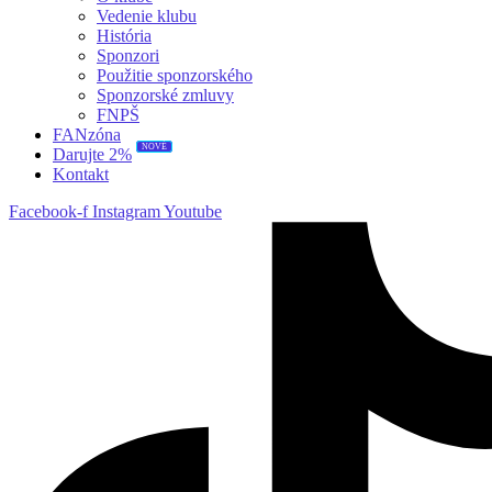
Vedenie klubu
História
Sponzori
Použitie sponzorského
Sponzorské zmluvy
FNPŠ
FANzóna
NOVÉ
Darujte 2%
Kontakt
Facebook-f
Instagram
Youtube