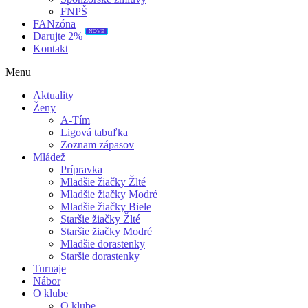
FNPŠ
FANzóna
NOVÉ
Darujte 2%
Kontakt
Menu
Aktuality
Ženy
A-Tím
Ligová tabuľka
Zoznam zápasov
Mládež
Prípravka
Mladšie žiačky Žlté
Mladšie žiačky Modré
Mladšie žiačky Biele
Staršie žiačky Žlté
Staršie žiačky Modré
Mladšie dorastenky
Staršie dorastenky
Turnaje
Nábor
O klube
O klube