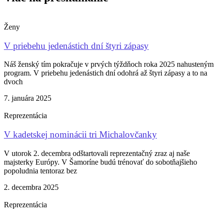
Ženy
V priebehu jedenástich dní štyri zápasy
Náš ženský tím pokračuje v prvých týždňoch roka 2025 nahusteným
program. V priebehu jedenástich dní odohrá až štyri zápasy a to na
dvoch
7. januára 2025
Reprezentácia
V kadetskej nominácii tri Michalovčanky
V utorok 2. decembra odštartovali reprezentačný zraz aj naše
majsterky Európy. V Šamoríne budú trénovať do sobotňajšieho
popoludnia tentoraz bez
2. decembra 2025
Reprezentácia