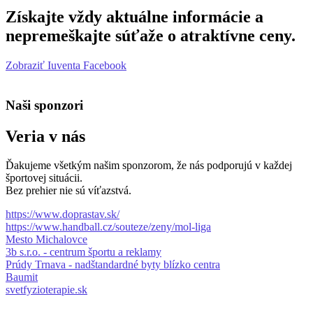
Získajte vždy aktuálne informácie a
nepremeškajte súťaže o atraktívne ceny.
Zobraziť Iuventa Facebook
Naši sponzori
Veria v nás
Ďakujeme všetkým našim sponzorom, že nás podporujú v každej
športovej situácii.
Bez prehier nie sú víťazstvá.
https://www.doprastav.sk/
https://www.handball.cz/souteze/zeny/mol-liga
Mesto Michalovce
3b s.r.o. - centrum športu a reklamy
Prúdy Trnava - nadštandardné byty blízko centra
Baumit
svetfyzioterapie.sk