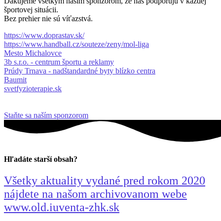
Ďakujeme všetkým našim sponzorom, že nás podporujú v každej
športovej situácii.
Bez prehier nie sú víťazstvá.
https://www.doprastav.sk/
https://www.handball.cz/souteze/zeny/mol-liga
Mesto Michalovce
3b s.r.o. - centrum športu a reklamy
Prúdy Trnava - nadštandardné byty blízko centra
Baumit
svetfyzioterapie.sk
Staňte sa naším sponzorom
Hľadáte starší obsah?
Všetky aktuality vydané pred rokom 2020
nájdete na našom archivovanom webe
www.old.iuventa-zhk.sk