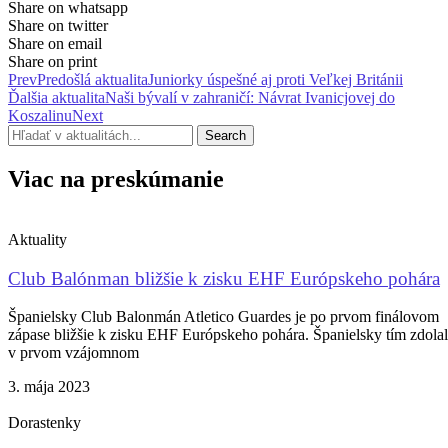
Share on whatsapp
Share on twitter
Share on email
Share on print
Prev
Predošlá aktualita
Juniorky úspešné aj proti Veľkej Británii
Ďalšia aktualita
Naši bývalí v zahraničí: Návrat Ivanicjovej do
Koszalinu
Next
Search
Viac na preskúmanie
Aktuality
Club Balónman bližšie k zisku EHF Európskeho pohára
Španielsky Club Balonmán Atletico Guardes je po prvom finálovom
zápase bližšie k zisku EHF Európskeho pohára. Španielsky tím zdolal
v prvom vzájomnom
3. mája 2023
Dorastenky