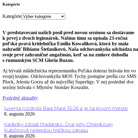
Kategórie
Kategórie
V predstavovaní našich posíl pred novou sezónou sa dostávame
k prvej z dvoch legionárok. Nášmu tímu sa upísala 23-ročná
poľská pravá kridelníčka Emilia Kowaliková, ktorá by mala
nahradiť Bibianu Štefanikovú. Naša odchovankyňa odchádza n
svoje prvé zahraničné angažmán, keď sa na zmluve dohodla
s rumunským SCM Gloria Buzau.
Aj bývalá mládežnícka reprezentantka Poľska doteraz hrávala len vo
svojej krajine. Odchovankyňa MOS Tychy postupne prešla cez SMS
Plock, Jeleniu Gorzu až do najvyššej Superligy. V nej posledné dve
sezóny hrávala v Mlynów Stoislav Koszalin.
Posledné aktuality
Iuventa rozdrvila Baia Mare 35:26 a je na prvom mieste
8. augusta 2026
Kadetky zdolali Maďarsko. Dva góly Chrenkovej,
Kubičinová najlepšou hráčkou zápasu
8. augusta 2026