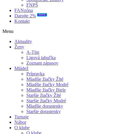
FNPŠ
FANzóna
NOVÉ
Darujte 2%
Kontakt
Menu
Aktuality
Ženy
A-Tím
Ligová tabuľka
Zoznam zápasov
Mládež
Prípravka
Mladšie žiačky Žlté
Mladšie žiačky Modré
Mladšie žiačky Biele
Staršie žiačky Žlté
Staršie žiačky Modré
Mladšie dorastenky
Staršie dorastenky
Turnaje
Nábor
O klube
O klube