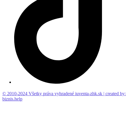
© 2010-2024 Všetky práva vyhradené iuventa-zhk.sk | created by:
biznis.help