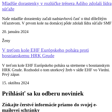
Mladšie dorastenky v rozlúčke trénera Adiho zdolali lídra
súťaže
Naše mladšie dorastenky začali nadstavbovú časť o titul dôležitým
víťazstvom. V prvom kole na domácej pôde zdolali lídra súťaže SMF
20. januára 2024
Ženy
V treťom kole EHF Európskeho pohára proti
bosnianskemu HRK Grude
V treťom kole EHF Európskeho pohára sa stretneme s bosnianskym
HRK Grude. Rozhodol o tom utorkový žreb v sídle EHF vo Viedni.
Prvý zápas
15. októbra 2024
Prihlásiť sa ku odberu noviniek
Získajte čerstvé informácie priamo do svojej e-
mailovej schránky