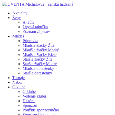
Aktuality
Ženy
A-Tím
Ligová tabuľka
Zoznam zápasov
Mládež
Prípravka
Mladšie žiačky Žlté
Mladšie žiačky Modré
Mladšie žiačky Biele
Staršie žiačky Žlté
Staršie žiačky Modré
Mladšie dorastenky
Staršie dorastenky
Turnaje
Nábor
O klube
O klube
Vedenie klubu
História
Sponzori
Použitie sponzorského
Sponzorské zmluvy