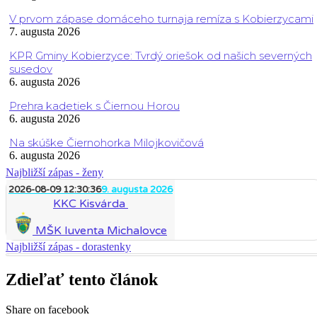
V prvom zápase domáceho turnaja remíza s Kobierzycami
7. augusta 2026
KPR Gminy Kobierzyce: Tvrdý oriešok od našich severných
susedov
6. augusta 2026
Prehra kadetiek s Čiernou Horou
6. augusta 2026
Na skúške Čiernohorka Milojkovičová
6. augusta 2026
Najbližší zápas - ženy
2026-08-09 12:30:36
9. augusta 2026
KKC Kisvárda
MŠK Iuventa Michalovce
Najbližší zápas - dorastenky
Zdieľať tento článok
Share on facebook