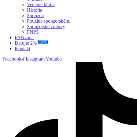
Vedenie klubu
História
Sponzori
Použitie sponzorského
Sponzorské zmluvy
FNPŠ
FANzóna
NOVÉ
Darujte 2%
Kontakt
Facebook-f
Instagram
Youtube