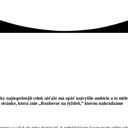
y najúspešnejší celok súťaže má opäť najvyššie ambície a to niel
na stránke, ktorá znie „Rozhovor na týždeň,“ ktorou nahrádzame
ostupne sa však do toho dostávajú. S pribúdajúcim časom bude určite ich