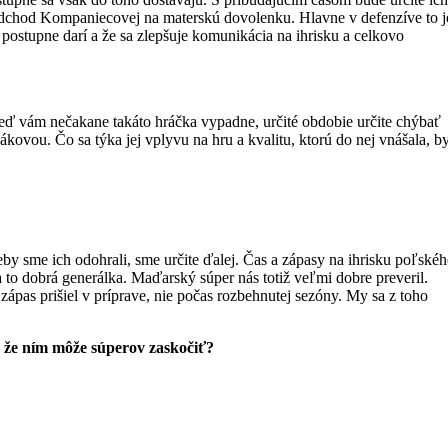
ás odchod Kompaniecovej na materskú dovolenku. Hlavne v defenzíve to j
 postupne darí a že sa zlepšuje komunikácia na ihrisku a celkovo
 Keď vám nečakane takáto hráčka vypadne, určité obdobie určite chýbať
ákovou. Čo sa týka jej vplyvu na hru a kvalitu, ktorú do nej vnášala, b
 sme ich odohrali, sme určite ďalej. Čas a zápasy na ihrisku poľské
a to dobrá generálka. Maďarský súper nás totiž veľmi dobre preveril.
zápas prišiel v príprave, nie počas rozbehnutej sezóny. My sa z toho
, že ním môže súperov zaskočiť?