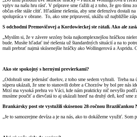
vplyv na našu hru rásť. V príprave sme ťažili aj z toho, že gro tímu
občas ešte stále cítiť. Hľadáme riešenia, aby sme defenzívu dostali 
spolupráca v obrane. To, ako sme pripravení, ukážu už najbližšie zápa
S odchodmi Premovičovej a Kordowieckej ste rátali. Ako ale zas
„Myslím si, že v závere sezóny bola najkomplexnejšou hráčkou nielen
bude. Musíte hľadať iné riešenia už štandardných situácií a na to pot
mali prebrať najmä skúsenejšie hráčky ako Wollingerová a Aspridu.
Ako ste spokojný s hernými previerkami?
„Odohrali sme jedenásť duelov, z toho sme sedem vyhrali. Treba na 
súpera ukázali, že sme to stanovili dobre a Chorzów by bol pre nás id
Mrzí ma vysoká prehra vo Váci, kde nám prakticky nič nevyšlo podľa pr
musíme poučiť a dievčatá to aj ukázali hneď na druhý deň, keď sme 
Brankársky post ste vystužili skúsenou 28-ročnou Brazílčankou N
„Je to samozrejme devíza a je na nás, ako to dokážeme využiť. Som p