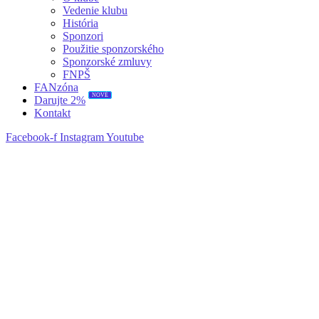
Vedenie klubu
História
Sponzori
Použitie sponzorského
Sponzorské zmluvy
FNPŠ
FANzóna
NOVÉ
Darujte 2%
Kontakt
Facebook-f
Instagram
Youtube