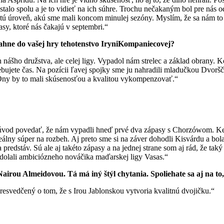
 zostalo spolu a je to vidieť na ich súhre. Trochu nečakaným bol pre n
na tú úroveň, akú sme mali koncom minulej sezóny. Myslím, že sa nám to
sy, ktoré nás čakajú v septembri.“
iahne do vašej hry tehotenstvo IryniKompaniecovej?
 nášho družstva, ale celej ligy. Vypadol nám strelec a základ obrany.
rebujete čas. Na pozícii ľavej spojky sme ju nahradili mladučkou Dvoršč
 Ony by to mali skúsenosťou a kvalitou vykompenzovať.“
úvod povedať, že nám vypadli hneď prvé dva zápasy s Chorzówom. Keby
eálny súper na rozbeh. Aj preto sme si na záver dohodli Kisvárdu a bol
edstáv. Sú ale aj takéto zápasy a na jednej strane som aj rád, že taký 
zdolali ambiciózneho nováčika maďarskej ligy Vasas.“
airou Almeidovou. Tá má iný štýl chytania. Spoliehate sa aj na to
resvedčený o tom, že s Irou Jablonskou vytvoria kvalitnú dvojičku.“