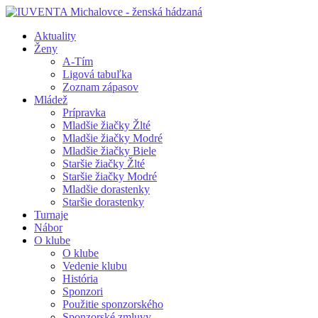
Aktuality
Ženy
A-Tím
Ligová tabuľka
Zoznam zápasov
Mládež
Prípravka
Mladšie žiačky Žlté
Mladšie žiačky Modré
Mladšie žiačky Biele
Staršie žiačky Žlté
Staršie žiačky Modré
Mladšie dorastenky
Staršie dorastenky
Turnaje
Nábor
O klube
O klube
Vedenie klubu
História
Sponzori
Použitie sponzorského
Sponzorské zmluvy