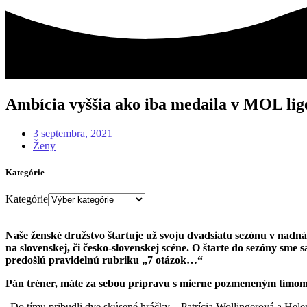
Ambícia vyššia ako iba medaila v MOL lig
3 septembra, 2021
Ženy
Kategórie
Kategórie
Naše ženské družstvo štartuje už svoju dvadsiatu sezónu v nadná
na slovenskej, či česko-slovenskej scéne. O štarte do sezóny sm
predošlú pravidelnú rubriku „7 otázok…“
Pán tréner, máte za sebou prípravu s mierne pozmeneným tímom
„Do tímu pribudli dve skúsené hráčky – Patrícia Wollingerová a Helen