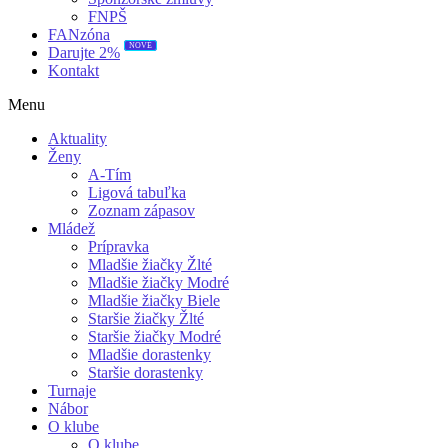
FNPŠ
FANzóna
NOVÉ
Darujte 2%
Kontakt
Menu
Aktuality
Ženy
A-Tím
Ligová tabuľka
Zoznam zápasov
Mládež
Prípravka
Mladšie žiačky Žlté
Mladšie žiačky Modré
Mladšie žiačky Biele
Staršie žiačky Žlté
Staršie žiačky Modré
Mladšie dorastenky
Staršie dorastenky
Turnaje
Nábor
O klube
O klube