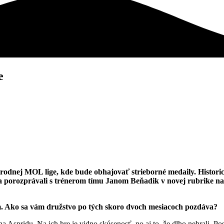
e
rodnej MOL lige, kde bude obhajovať strieborné medaily. Historick
e sa porozprávali s trénerom tímu Janom Beňadik v novej rubrike 
. Ako sa vám družstvo po tých skoro dvoch mesiacoch pozdáva?
a Aspridu. Na ich hre je vidno skúsenosť, no aj to, že dlho nehrali. P