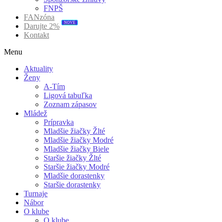
FNPŠ
FANzóna
Darujte 2%
NOVÉ
Kontakt
Menu
Aktuality
Ženy
A-Tím
Ligová tabuľka
Zoznam zápasov
Mládež
Prípravka
Mladšie žiačky Žlté
Mladšie žiačky Modré
Mladšie žiačky Biele
Staršie žiačky Žlté
Staršie žiačky Modré
Mladšie dorastenky
Staršie dorastenky
Turnaje
Nábor
O klube
O klube