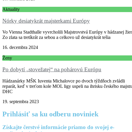
Aktuality
Nórky desiatykrát majsterkami Európy
Vo Vienna Stadthalle vyvrcholili Majstrovstvá Európy v hádzanej žie
Zo zlata sa tretíkrát za sebou a celkovo už desiatykrát tešia
16. decembra 2024
Ženy
Po dobytí „stovežatej“ na pohárovú Európu
Hádzanárky MŠK Iuventa Michalovce po dvoch týždňoch zvládli
reparát, keď v treťom kole MOL ligy uspeli na ihrisku českého majstr
DHC
19. septembra 2023
Prihlásiť sa ku odberu noviniek
Získajte čerstvé informácie priamo do svojej e-