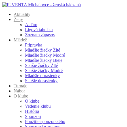
Aktuality
Ženy
A-Tím
Ligová tabuľka
Zoznam zápasov
Mládež
Prípravka
Mladšie žiačky Žlté
Mladšie žiačky Modré
Mladšie žiačky Biele
Staršie žiačky Žlté
Staršie žiačky Modré
Mladšie dorastenky
Staršie dorastenky
Turnaje
Nábor
O klube
O klube
Vedenie klubu
História
Sponzori
Použitie sponzorského
Sponzorské zmluvy