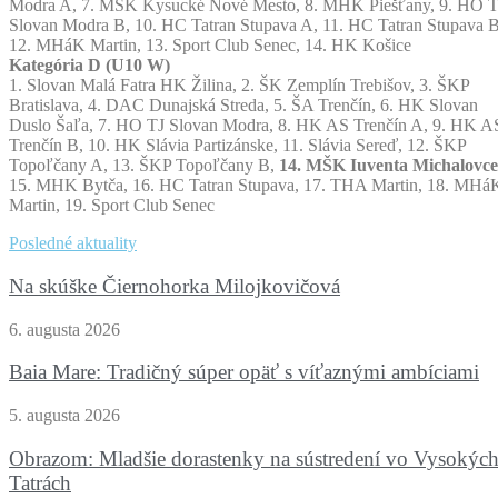
Modra A, 7. MŠK Kysucké Nové Mesto, 8. MHK Piešťany, 9. HO T
Slovan Modra B, 10. HC Tatran Stupava A, 11. HC Tatran Stupava B
12. MHáK Martin, 13. Sport Club Senec, 14. HK Košice
Kategória D (U10 W)
1. Slovan Malá Fatra HK Žilina, 2. ŠK Zemplín Trebišov, 3. ŠKP
Bratislava, 4. DAC Dunajská Streda, 5. ŠA Trenčín, 6. HK Slovan
Duslo Šaľa, 7. HO TJ Slovan Modra, 8. HK AS Trenčín A, 9. HK A
Trenčín B, 10. HK Slávia Partizánske, 11. Slávia Sereď, 12. ŠKP
Topoľčany A, 13. ŠKP Topoľčany B,
14. MŠK Iuventa Michalovce
15. MHK Bytča, 16. HC Tatran Stupava, 17. THA Martin, 18. MHá
Martin, 19. Sport Club Senec
Posledné aktuality
Na skúške Čiernohorka Milojkovičová
6. augusta 2026
Baia Mare: Tradičný súper opäť s víťaznými ambíciami
5. augusta 2026
Obrazom: Mladšie dorastenky na sústredení vo Vysokýc
Tatrách