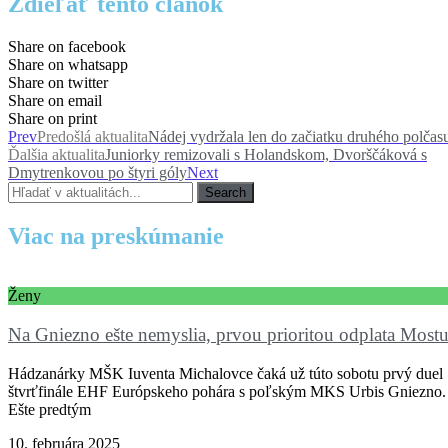
Zdieľať tento článok
Share on facebook
Share on whatsapp
Share on twitter
Share on email
Share on print
Prev
Predošlá aktualita
Nádej vydržala len do začiatku druhého polčas
Ďalšia aktualita
Juniorky remizovali s Holandskom, Dvorščáková s
Dmytrenkovou po štyri góly
Next
Search
Viac na preskúmanie
Ženy
Na Gniezno ešte nemyslia, prvou prioritou odplata Most
Hádzanárky MŠK Iuventa Michalovce čaká už túto sobotu prvý duel
štvrťfinále EHF Európskeho pohára s poľským MKS Urbis Gniezno.
Ešte predtým
10. februára 2025