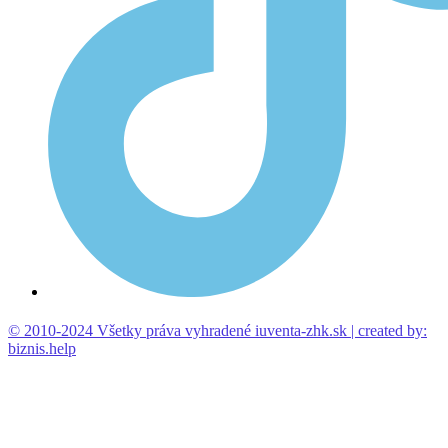
© 2010-2024 Všetky práva vyhradené iuventa-zhk.sk | created by:
biznis.help