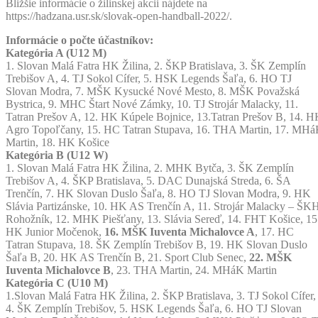
Bližšie informácie o žilinskej akcii nájdete na
https://hadzana.usr.sk/slovak-open-handball-2022/.
Informácie o počte účastníkov:
Kategória A (U12 M)
1. Slovan Malá Fatra HK Žilina, 2. ŠKP Bratislava, 3. ŠK Zemplín
Trebišov A, 4. TJ Sokol Cífer, 5. HSK Legends Šaľa, 6. HO TJ
Slovan Modra, 7. MŠK Kysucké Nové Mesto, 8. MŠK Považská
Bystrica, 9. MHC Štart Nové Zámky, 10. TJ Strojár Malacky, 11.
Tatran Prešov A, 12. HK Kúpele Bojnice, 13.Tatran Prešov B, 14. 
Agro Topoľčany, 15. HC Tatran Stupava, 16. THA Martin, 17. MH
Martin, 18. HK Košice
Kategória B (U12 W)
1. Slovan Malá Fatra HK Žilina, 2. MHK Bytča, 3. ŠK Zemplín
Trebišov A, 4. ŠKP Bratislava, 5. DAC Dunajská Streda, 6. ŠA
Trenčín, 7. HK Slovan Duslo Šaľa, 8. HO TJ Slovan Modra, 9. HK
Slávia Partizánske, 10. HK AS Trenčín A, 11. Strojár Malacky – ŠK
Rohožník, 12. MHK Piešťany, 13. Slávia Sereď, 14. FHT Košice, 15
HK Junior Močenok,
16. MŠK Iuventa Michalovce A
, 17. HC
Tatran Stupava, 18. ŠK Zemplín Trebišov B, 19. HK Slovan Duslo
Šaľa B, 20. HK AS Trenčín B, 21. Sport Club Senec,
22. MŠK
Iuventa Michalovce B
, 23. THA Martin, 24. MHáK Martin
Kategória C (U10 M)
1.Slovan Malá Fatra HK Žilina, 2. ŠKP Bratislava, 3. TJ Sokol Cífer,
4. ŠK Zemplín Trebišov, 5. HSK Legends Šaľa, 6. HO TJ Slovan