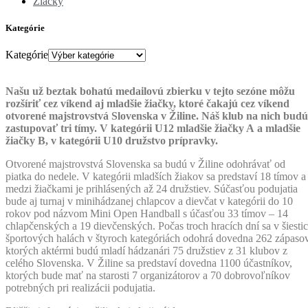
Žiačky
Kategórie
Kategórie
Našu už beztak bohatú medailovú zbierku v tejto sezóne môžu
rozšíriť cez víkend aj mladšie žiačky, ktoré čakajú cez víkend
otvorené majstrovstvá Slovenska v Žiline. Náš klub na nich budú
zastupovať tri tímy. V kategórii U12 mladšie žiačky A a mladšie
žiačky B, v kategórii U10 družstvo prípravky.
Otvorené majstrovstvá Slovenska sa budú v Žiline odohrávať od
piatka do nedele. V kategórii mladších žiakov sa predstaví 18 tímov a
medzi žiačkami je prihlásených až 24 družstiev. Súčasťou podujatia
bude aj turnaj v minihádzanej chlapcov a dievčat v kategórii do 10
rokov pod názvom Mini Open Handball s účasťou 33 tímov – 14
chlapčenských a 19 dievčenských. Počas troch hracích dní sa v šiesti
športových halách v štyroch kategóriách odohrá dovedna 262 zápasov
ktorých aktérmi budú mladí hádzanári 75 družstiev z 31 klubov z
celého Slovenska. V Žiline sa predstaví dovedna 1100 účastníkov,
ktorých bude mať na starosti 7 organizátorov a 70 dobrovoľníkov
potrebných pri realizácii podujatia.