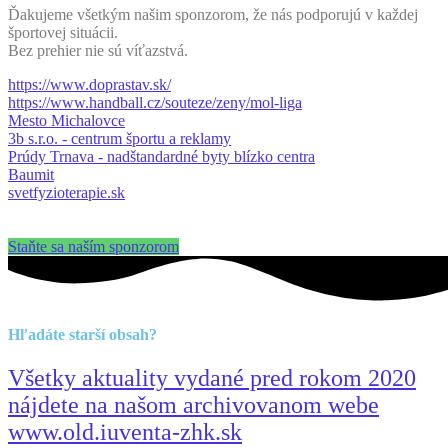
Ďakujeme všetkým našim sponzorom, že nás podporujú v každej
športovej situácii.
Bez prehier nie sú víťazstvá.
https://www.doprastav.sk/
https://www.handball.cz/souteze/zeny/mol-liga
Mesto Michalovce
3b s.r.o. - centrum športu a reklamy
Prúdy Trnava - nadštandardné byty blízko centra
Baumit
svetfyzioterapie.sk
Staňte sa naším sponzorom
Hľadáte starší obsah?
Všetky aktuality vydané pred rokom 2020
nájdete na našom archivovanom webe
www.old.iuventa-zhk.sk