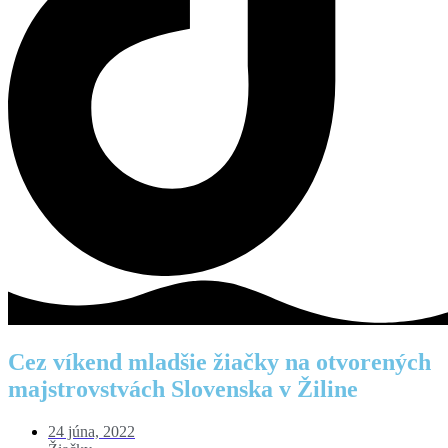
Cez víkend mladšie žiačky na otvorených
majstrovstvách Slovenska v Žiline
24 júna, 2022