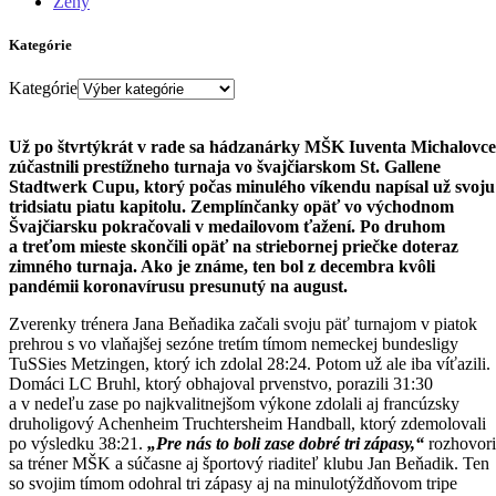
Ženy
Kategórie
Kategórie
Už po štvrtýkrát v rade sa hádzanárky MŠK Iuventa Michalovce
zúčastnili prestížneho turnaja vo švajčiarskom St. Gallene
Stadtwerk Cupu, ktorý počas minulého víkendu napísal už svoju
tridsiatu piatu kapitolu. Zemplínčanky opäť vo východnom
Švajčiarsku pokračovali v medailovom ťažení. Po druhom
a treťom mieste skončili opäť na striebornej priečke doteraz
zimného turnaja. Ako je známe, ten bol z decembra kvôli
pandémii koronavírusu presunutý na august.
Zverenky trénera Jana Beňadika začali svoju päť turnajom v piatok
prehrou s vo vlaňajšej sezóne tretím tímom nemeckej bundesligy
TuSSies Metzingen, ktorý ich zdolal 28:24. Potom už ale iba víťazili.
Domáci LC Bruhl, ktorý obhajoval prvenstvo, porazili 31:30
a v nedeľu zase po najkvalitnejšom výkone zdolali aj francúzsky
druholigový Achenheim Truchtersheim Handball, ktorý zdemolovali
po výsledku 38:21.
„Pre nás to boli zase dobré tri zápasy,“
rozhovori
sa tréner MŠK a súčasne aj športový riaditeľ klubu Jan Beňadik. Ten
so svojim tímom odohral tri zápasy aj na minulotýždňovom tripe