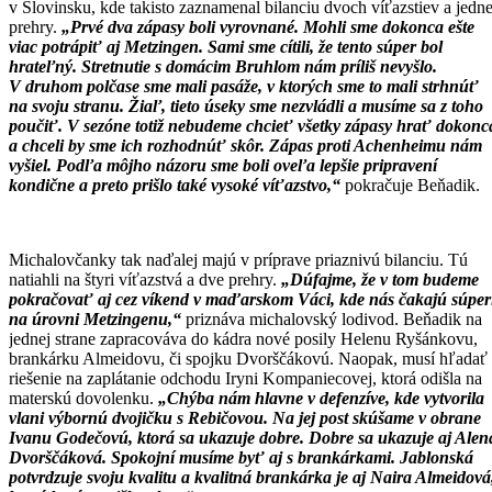
v Slovinsku, kde takisto zaznamenal bilanciu dvoch víťazstiev a jedne
prehry.
„Prvé dva zápasy boli vyrovnané. Mohli sme dokonca ešte
viac potrápiť aj Metzingen. Sami sme cítili, že tento súper bol
hrateľný. Stretnutie s domácim Bruhlom nám príliš nevyšlo.
V druhom polčase sme mali pasáže, v ktorých sme to mali strhnúť
na svoju stranu. Žiaľ, tieto úseky sme nezvládli a musíme sa z toho
poučiť. V sezóne totiž nebudeme chcieť všetky zápasy hrať dokonc
a chceli by sme ich rozhodnúť skôr. Zápas proti Achenheimu nám
vyšiel. Podľa môjho názoru sme boli oveľa lepšie pripravení
kondične a preto prišlo také vysoké víťazstvo,“
pokračuje Beňadik.
Michalovčanky tak naďalej majú v príprave priaznivú bilanciu. Tú
natiahli na štyri víťazstvá a dve prehry.
„Dúfajme, že v tom budeme
pokračovať aj cez víkend v maďarskom Váci, kde nás čakajú súper
na úrovni Metzingenu,“
priznáva michalovský lodivod. Beňadik na
jednej strane zapracováva do kádra nové posily Helenu Ryšánkovu,
brankárku Almeidovu, či spojku Dvorščákovú. Naopak, musí hľadať
riešenie na zaplátanie odchodu Iryni Kompaniecovej, ktorá odišla na
materskú dovolenku.
„Chýba nám hlavne v defenzíve, kde vytvorila
vlani výbornú dvojičku s Rebičovou. Na jej post skúšame v obrane
Ivanu Godečovú, ktorá sa ukazuje dobre. Dobre sa ukazuje aj Alen
Dvorščáková. Spokojní musíme byť aj s brankárkami. Jablonská
potvrdzuje svoju kvalitu a kvalitná brankárka je aj Naira Almeidová