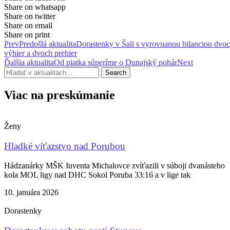
Share on whatsapp
Share on twitter
Share on email
Share on print
Prev
Predošlá aktualita
Dorastenky v Šali s vyrovnanou bilanciou dvo
výhier a dvoch prehier
Ďalšia aktualita
Od piatka súperíme o Dunajský pohár
Next
Search
Viac na preskúmanie
Ženy
Hladké víťazstvo nad Porubou
Hádzanárky MŠK Iuventa Michalovce zvíťazili v súboji dvanásteho
kola MOL ligy nad DHC Sokol Poruba 33:16 a v lige tak
10. januára 2026
Dorastenky