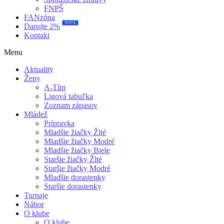
FNPŠ
FANzóna
NOVÉ
Darujte 2%
Kontakt
Menu
Aktuality
Ženy
A-Tím
Ligová tabuľka
Zoznam zápasov
Mládež
Prípravka
Mladšie žiačky Žlté
Mladšie žiačky Modré
Mladšie žiačky Biele
Staršie žiačky Žlté
Staršie žiačky Modré
Mladšie dorastenky
Staršie dorastenky
Turnaje
Nábor
O klube
O klube