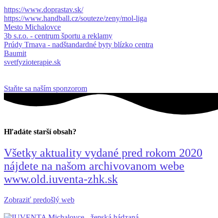
https://www.doprastav.sk/
https://www.handball.cz/souteze/zeny/mol-liga
Mesto Michalovce
3b s.r.o. - centrum športu a reklamy
Prúdy Trnava - nadštandardné byty blízko centra
Baumit
svetfyzioterapie.sk
Staňte sa naším sponzorom
Hľadáte starší obsah?
Všetky aktuality vydané pred rokom 2020
nájdete na našom archivovanom webe
www.old.iuventa-zhk.sk
Zobraziť predošlý web