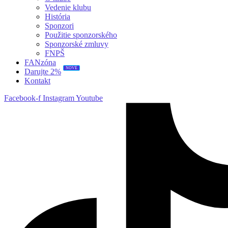
Vedenie klubu
História
Sponzori
Použitie sponzorského
Sponzorské zmluvy
FNPŠ
FANzóna
NOVÉ
Darujte 2%
Kontakt
Facebook-f
Instagram
Youtube