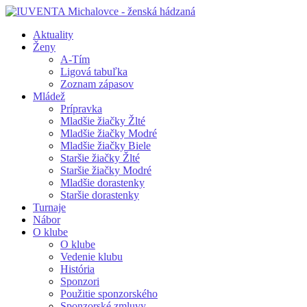
Aktuality
Ženy
A-Tím
Ligová tabuľka
Zoznam zápasov
Mládež
Prípravka
Mladšie žiačky Žlté
Mladšie žiačky Modré
Mladšie žiačky Biele
Staršie žiačky Žlté
Staršie žiačky Modré
Mladšie dorastenky
Staršie dorastenky
Turnaje
Nábor
O klube
O klube
Vedenie klubu
História
Sponzori
Použitie sponzorského
Sponzorské zmluvy