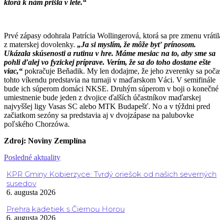
ktorá k nám prišla v lete.“
Prvé zápasy odohrala Patrícia Wollingerová, ktorá sa pre zmenu vrátil
z materskej dovolenky.
„Ja si myslím, že môže byť prínosom.
Ukázala skúsenosti a rutinu v hre. Máme mesiac na to, aby sme sa
pohli ďalej vo fyzickej príprave. Verím, že sa do toho dostane ešte
viac,“
pokračuje Beňadik. My len dodajme, že jeho zverenky sa poča
tohto víkendu predstavia na turnaji v maďarskom Váci. V semifinále
bude ich súperom domáci NKSE. Druhým súperom v boji o konečné
umiestnenie bude jeden z dvojice ďalších účastníkov maďarskej
najvyššej ligy Vasas SC alebo MTK Budapešť. No a v týždni pred
začiatkom sezóny sa predstavia aj v dvojzápase na palubovke
poľského Chorzówa.
Zdroj: Noviny Zemplína
Posledné aktuality
KPR Gminy Kobierzyce: Tvrdý oriešok od našich severných
susedov
6. augusta 2026
Prehra kadetiek s Čiernou Horou
6. augusta 2026