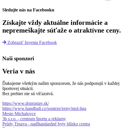
Sledujte nás na Facebooku
Získajte vždy aktuálne informácie a
nepremeškajte súťaže o atraktívne ceny.
Zobraziť Iuventa Facebook
Naši sponzori
Veria v nás
Ďakujeme všetkým našim sponzorom, že nás podporujú v každej
športovej situácii.
Bez prehier nie sú víťazstvá.
https://www.doprastav.sk/
https://www.handball.cz/souteze/zeny/mol-liga
Mesto Michalovce
3b s.r.o. - centrum športu a reklamy
Prúdy Trnava - nadštandardné byty blízko centra