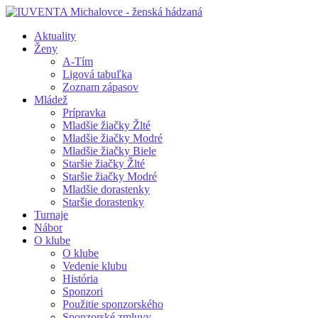
Aktuality
Ženy
A-Tím
Ligová tabuľka
Zoznam zápasov
Mládež
Prípravka
Mladšie žiačky Žlté
Mladšie žiačky Modré
Mladšie žiačky Biele
Staršie žiačky Žlté
Staršie žiačky Modré
Mladšie dorastenky
Staršie dorastenky
Turnaje
Nábor
O klube
O klube
Vedenie klubu
História
Sponzori
Použitie sponzorského
Sponzorské zmluvy