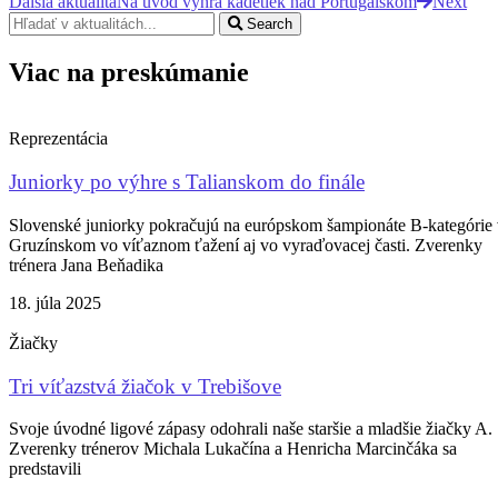
Ďalšia aktualita
Na úvod výhra kadetiek nad Portugalskom
Next
Search
Viac na preskúmanie
Reprezentácia
Juniorky po výhre s Talianskom do finále
Slovenské juniorky pokračujú na európskom šampionáte B-kategórie
Gruzínskom vo víťaznom ťažení aj vo vyraďovacej časti. Zverenky
trénera Jana Beňadika
18. júla 2025
Žiačky
Tri víťazstvá žiačok v Trebišove
Svoje úvodné ligové zápasy odohrali naše staršie a mladšie žiačky A.
Zverenky trénerov Michala Lukačína a Henricha Marcinčáka sa
predstavili