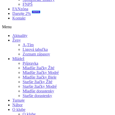
FNPŠ
FANzóna
NOVÉ
Darujte 2%
Kontakt
Menu
Aktuality
Ženy
A-Tím
Ligová tabuľka
Zoznam zápasov
Mládež
Prípravka
Mladšie žiačky Žlté
Mladšie žiačky Modré
Mladšie žiačky Biele
Staršie žiačky Žlté
Staršie žiačky Modré
Mladšie dorastenky
Staršie dorastenky
Turnaje
Nábor
O klube
O klube