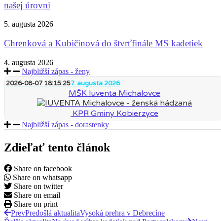
našej úrovni
5. augusta 2026
Chrenková a Kubičinová do štvrťfinále MS kadetiek
4. augusta 2026
Najbližší zápas - ženy
2026-08-07 18:15:25
7. augusta 2026
MŠK Iuventa Michalovce
KPR Gminy Kobierzyce
Najbližší zápas - dorastenky
Zdieľať tento článok
Share on facebook
Share on whatsapp
Share on twitter
Share on email
Share on print
Prev
Predošlá aktualita
Vysoká prehra v Debrecíne