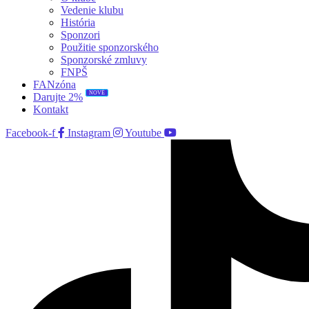
Vedenie klubu
História
Sponzori
Použitie sponzorského
Sponzorské zmluvy
FNPŠ
FANzóna
NOVÉ
Darujte 2%
Kontakt
Facebook-f
Instagram
Youtube