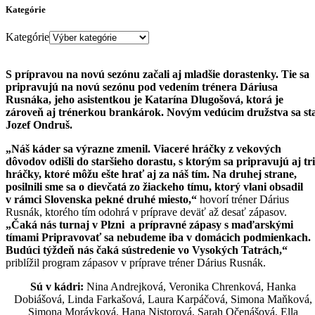
Kategórie
Kategórie
S prípravou na novú sezónu začali aj mladšie dorastenky. Tie sa
pripravujú na novú sezónu pod vedením trénera Dáriusa
Rusnáka, jeho asistentkou je Katarína Dlugošová, ktorá je
zároveň aj trénerkou brankárok. Novým vedúcim družstva sa sta
Jozef Ondruš.
„Náš káder sa výrazne zmenil. Viaceré hráčky z vekových
dôvodov odišli do staršieho dorastu, s ktorým sa pripravujú aj tri
hráčky, ktoré môžu ešte hrať aj za náš tím. Na druhej strane,
posilnili sme sa o dievčatá zo žiackeho tímu, ktorý vlani obsadil
v rámci Slovenska pekné druhé miesto,“
hovorí tréner Dárius
Rusnák, ktorého tím odohrá v príprave deväť až desať zápasov.
„Čaká nás turnaj v Plzni a prípravné zápasy s maďarskými
tímami Pripravovať sa nebudeme iba v domácich podmienkach.
Budúci týždeň nás čaká sústredenie vo Vysokých Tatrách,“
priblížil program zápasov v príprave tréner Dárius Rusnák.
Sú v kádri:
Nina Andrejková, Veronika Chrenková, Hanka
Dobiášová, Linda Farkašová, Laura Karpáčová, Simona Maňková,
Simona Morávková, Hana Nistorová, Sarah Očenášová, Ella