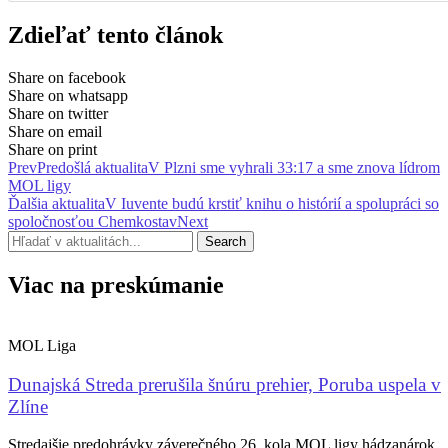
Zdieľať tento článok
Share on facebook
Share on whatsapp
Share on twitter
Share on email
Share on print
Prev
Predošlá aktualita
V Plzni sme vyhrali 33:17 a sme znova lídrom
MOL ligy
Ďalšia aktualita
V Iuvente budú krstiť knihu o histórií a spolupráci so
spoločnosťou Chemkostav
Next
Search
Viac na preskúmanie
MOL Liga
Dunajská Streda prerušila šnúru prehier, Poruba uspela v
Zlíne
Stredajšie predohrávky záverečného 26. kola MOL ligy hádzanárok