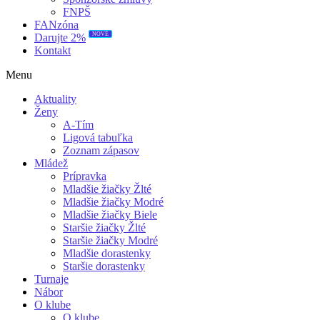
FNPŠ
FANzóna
NOVÉ
Darujte 2%
Kontakt
Menu
Aktuality
Ženy
A-Tím
Ligová tabuľka
Zoznam zápasov
Mládež
Prípravka
Mladšie žiačky Žlté
Mladšie žiačky Modré
Mladšie žiačky Biele
Staršie žiačky Žlté
Staršie žiačky Modré
Mladšie dorastenky
Staršie dorastenky
Turnaje
Nábor
O klube
O klube