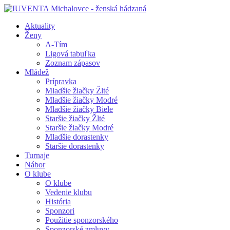
Aktuality
Ženy
A-Tím
Ligová tabuľka
Zoznam zápasov
Mládež
Prípravka
Mladšie žiačky Žlté
Mladšie žiačky Modré
Mladšie žiačky Biele
Staršie žiačky Žlté
Staršie žiačky Modré
Mladšie dorastenky
Staršie dorastenky
Turnaje
Nábor
O klube
O klube
Vedenie klubu
História
Sponzori
Použitie sponzorského
Sponzorské zmluvy