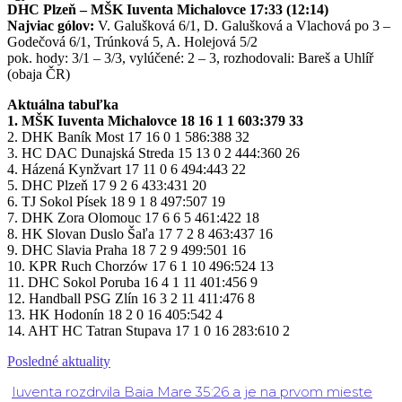
DHC Plzeň – MŠK Iuventa Michalovce 17:33 (12:14)
Najviac gólov:
V. Galušková 6/1, D. Galušková a Vlachová po 3 –
Godečová 6/1, Trúnková 5, A. Holejová 5/2
pok. hody: 3/1 – 3/3, vylúčené: 2 – 3, rozhodovali: Bareš a Uhlíř
(obaja ČR)
Aktuálna tabuľka
1. MŠK Iuventa Michalovce 18 16 1 1 603:379 33
2. DHK Baník Most 17 16 0 1 586:388 32
3. HC DAC Dunajská Streda 15 13 0 2 444:360 26
4. Házená Kynžvart 17 11 0 6 494:443 22
5. DHC Plzeň 17 9 2 6 433:431 20
6. TJ Sokol Písek 18 9 1 8 497:507 19
7. DHK Zora Olomouc 17 6 6 5 461:422 18
8. HK Slovan Duslo Šaľa 17 7 2 8 463:437 16
9. DHC Slavia Praha 18 7 2 9 499:501 16
10. KPR Ruch Chorzów 17 6 1 10 496:524 13
11. DHC Sokol Poruba 16 4 1 11 401:456 9
12. Handball PSG Zlín 16 3 2 11 411:476 8
13. HK Hodonín 18 2 0 16 405:542 4
14. AHT HC Tatran Stupava 17 1 0 16 283:610 2
Posledné aktuality
Iuventa rozdrvila Baia Mare 35:26 a je na prvom mieste