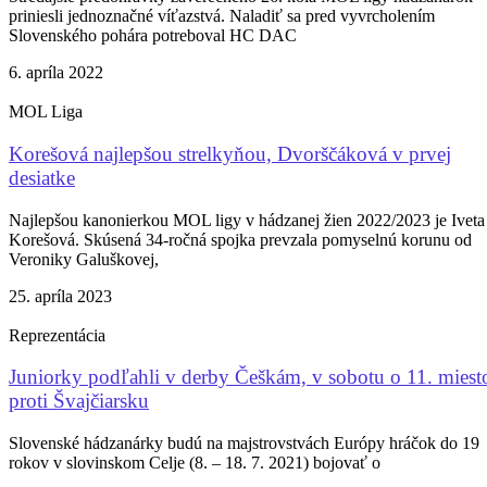
priniesli jednoznačné víťazstvá. Naladiť sa pred vyvrcholením
Slovenského pohára potreboval HC DAC
6. apríla 2022
MOL Liga
Korešová najlepšou strelkyňou, Dvorščáková v prvej
desiatke
Najlepšou kanonierkou MOL ligy v hádzanej žien 2022/2023 je Iveta
Korešová. Skúsená 34-ročná spojka prevzala pomyselnú korunu od
Veroniky Galuškovej,
25. apríla 2023
Reprezentácia
Juniorky podľahli v derby Češkám, v sobotu o 11. miest
proti Švajčiarsku
Slovenské hádzanárky budú na majstrovstvách Európy hráčok do 19
rokov v slovinskom Celje (8. – 18. 7. 2021) bojovať o