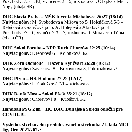
Pok. hody: 7/5 – 3/3, vylúčené: 2 – 5, rozhodovali: Oťapka a Mich.
Nagy (obaja SR)
DHC Slavia Praha – MŠK Iuventa Michalovce 26:27 (16:14)
Najviac gólov:
M. Svobodová a Míšová po 5, Holeňáková 5/3 –
Rebičová a Godečová po 5, A. Holejová a Abildová po 4
Pok. hody: /3 – 0, vylúčené: 3 – 3, rozhodovali: Moravec a Tůma
(obaja ČR)
DHC Sokol Poruba – KPR Ruch Chorzów 22:25 (10:14)
Najviac gólov:
Desortová 6 – Kolonková 8/2
DHK Zora Olomouc – Házená Kynžvart 26:28 (16:12)
Najviac gólov:
Závišková 8 – Božovičová 8, Patrnčiaková 7/1
DHC Plzeň – HK Hodonín 27:25 (12:12)
Najviac gólov:
L. Galušková 7/1 – Víchová 8
DHK Baník Most – Sokol Písek 35:21 (18:12)
Najviac gólov:
Cholevová 8 – Kubišová 5/2
Handball PSG Zlín – HC DAC Dunajská Streda odložili pre
COVID-19.
Výsledok štvrtkového predohrávaného stretnutia 21. kola MOL
ligy žien 2021/2022: