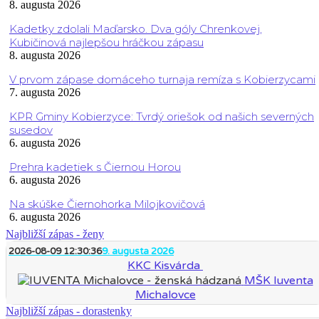
8. augusta 2026
Kadetky zdolali Maďarsko. Dva góly Chrenkovej,
Kubičinová najlepšou hráčkou zápasu
8. augusta 2026
V prvom zápase domáceho turnaja remíza s Kobierzycami
7. augusta 2026
KPR Gminy Kobierzyce: Tvrdý oriešok od našich severných
susedov
6. augusta 2026
Prehra kadetiek s Čiernou Horou
6. augusta 2026
Na skúške Čiernohorka Milojkovičová
6. augusta 2026
Najbližší zápas - ženy
2026-08-09 12:30:36
9. augusta 2026
KKC Kisvárda
MŠK Iuventa
Michalovce
Najbližší zápas - dorastenky