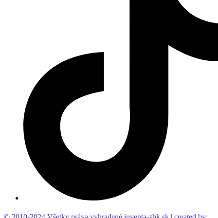
© 2010-2024 Všetky práva vyhradené iuventa-zhk.sk | created by: