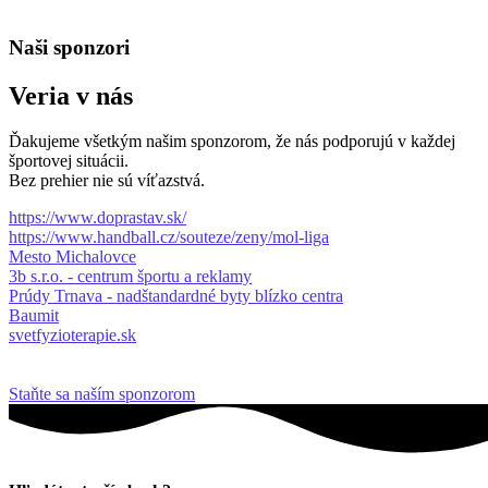
Naši sponzori
Veria v nás
Ďakujeme všetkým našim sponzorom, že nás podporujú v každej
športovej situácii.
Bez prehier nie sú víťazstvá.
https://www.doprastav.sk/
https://www.handball.cz/souteze/zeny/mol-liga
Mesto Michalovce
3b s.r.o. - centrum športu a reklamy
Prúdy Trnava - nadštandardné byty blízko centra
Baumit
svetfyzioterapie.sk
Staňte sa naším sponzorom