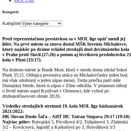
MOL Liga
Kategórie
Kategórie
Pred reprezentačnou prestávkou sa v MOL lige opäť menil jej
líder. Na prvé miesto sa znova dostal MŠK Iuventa Michalovce,
ktorý najskôr po dráme zvládol stredajší duel devätnásteho kola
v Prahe proti Slavii (27:26) a potom aj štvrtkovú predohrávku 21
kola v Plzni (33:17).
Na druhom mieste je Baník Most, ktorý v stredu doma zdolal Sokol
Písek 35:21. Obhajca prvenstva stráca na Michalovčanky jeden bod,
má však odohraný o jeden zápas menej. Tretia priečka patrí stále
Dunajskej Strede, ktorá si zápas v Zlíne odložila. V priamom súboji
o štvrté miesto uspel Kynžvart v Olomouci, kde vyhral po
druhopolčasovom obrate 28:26.
Výsledky stredajších stretnutí 19. kola MOL ligy hádzanárok
2021/2022:
HK Slovan Duslo Šaľa – AHT HC Tatran Stupava 29:17 (19:10)
Najviac gólov:
Ratvajská 5, Pócsíková 4/2, Tulipánová 3, Zlatinská
3/2 – Kovácsová, Jagodič a Karkušová po 3, Horváthová 3/3