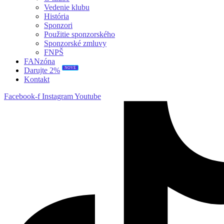
Vedenie klubu
História
Sponzori
Použitie sponzorského
Sponzorské zmluvy
FNPŠ
FANzóna
NOVÉ
Darujte 2%
Kontakt
Facebook-f
Instagram
Youtube