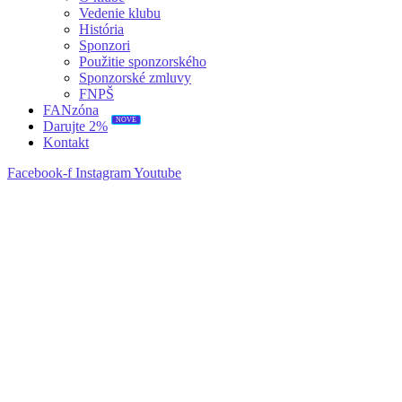
Vedenie klubu
História
Sponzori
Použitie sponzorského
Sponzorské zmluvy
FNPŠ
FANzóna
NOVÉ
Darujte 2%
Kontakt
Facebook-f
Instagram
Youtube