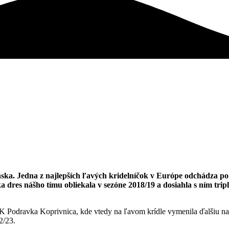
ka. Jedna z najlepších ľavých kridelníčok v Európe odchádza po
res nášho tímu obliekala v sezóne 2018/19 a dosiahla s ním tripl
K Podravka Koprivnica, kde vtedy na ľavom krídle vymenila ďalšiu n
2/23.