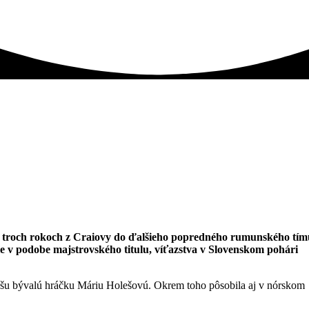
 troch rokoch z Craiovy do ďalšieho popredného rumunského tím
e v podobe majstrovského titulu, víťazstva v Slovenskom pohári
ašu bývalú hráčku Máriu Holešovú. Okrem toho pôsobila aj v nórskom