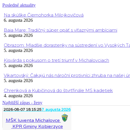
Posledné aktuality
Na skúške Čiernohorka Milojkovičová
6. augusta 2026
Baia Mare: Tradičný súper opäť s víťaznými ambíciami
5. augusta 2026
Obrazom: Mladšie dorastenky na sústredení vo Vysokých T
5. augusta 2026
Kisvárda s pokusom o tretí triumf v Michalovciach
5. augusta 2026
Vikartovský: Čakajú nás nároční protivníci zhruba na našej ú
5. augusta 2026
Chrenková a Kubičinová do štvrťfinále MS kadetiek
4. augusta 2026
Najbližší zápas - ženy
2026-08-07 18:15:25
7. augusta 2026
MŠK Iuventa Michalovce
KPR Gminy Kobierzyce