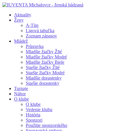
Aktuality
Ženy
A-Tím
Ligová tabuľka
Zoznam zápasov
Mládež
Prípravka
Mladšie žiačky Žlté
Mladšie žiačky Modré
Mladšie žiačky Biele
Staršie žiačky Žlté
Staršie žiačky Modré
Mladšie dorastenky
Staršie dorastenky
Turnaje
Nábor
O klube
O klube
Vedenie klubu
História
Sponzori
Použitie sponzorského
Sponzorské zmluvy