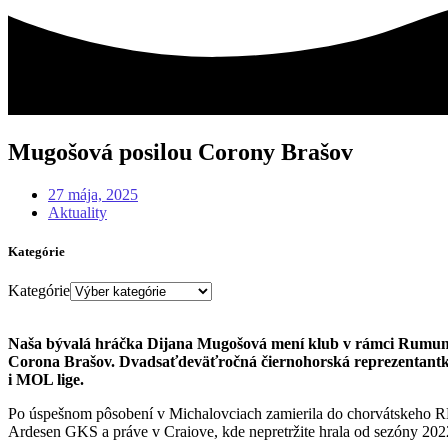
Mugošová posilou Corony Brašov
27 mája, 2025
Aktuality
Kategórie
Kategórie
Naša bývalá hráčka Dijana Mugošová mení klub v rámci Rumuns
Corona Brašov. Dvadsaťdeväťročná čiernohorská reprezentantka d
i MOL lige.
Po úspešnom pôsobení v Michalovciach zamierila do chorvátskeho R
Ardesen GKS a práve v Craiove, kde nepretržite hrala od sezóny 202