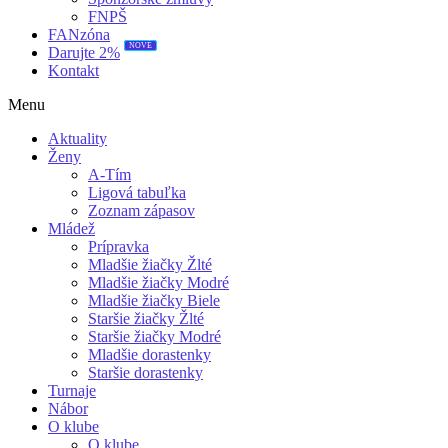
FNPŠ
FANzóna
NOVÉ
Darujte 2%
Kontakt
Menu
Aktuality
Ženy
A-Tím
Ligová tabuľka
Zoznam zápasov
Mládež
Prípravka
Mladšie žiačky Žlté
Mladšie žiačky Modré
Mladšie žiačky Biele
Staršie žiačky Žlté
Staršie žiačky Modré
Mladšie dorastenky
Staršie dorastenky
Turnaje
Nábor
O klube
O klube