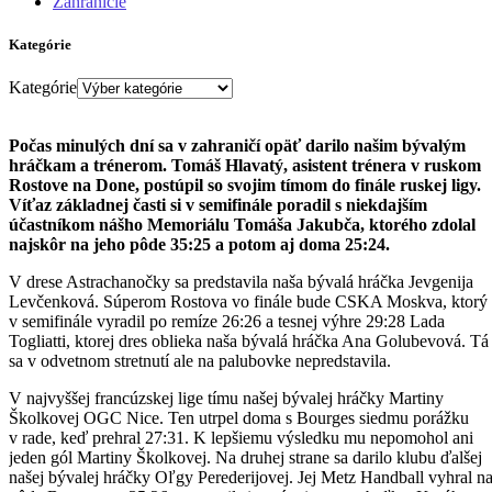
Zahraničie
Kategórie
Kategórie
Počas minulých dní sa v zahraničí opäť darilo našim bývalým
hráčkam a trénerom. Tomáš Hlavatý, asistent trénera v ruskom
Rostove na Done, postúpil so svojim tímom do finále ruskej ligy.
Víťaz základnej časti si v semifinále poradil s niekdajším
účastníkom nášho Memoriálu Tomáša Jakubča, ktorého zdolal
najskôr na jeho pôde 35:25 a potom aj doma 25:24.
V drese Astrachanočky sa predstavila naša bývalá hráčka Jevgenija
Levčenková. Súperom Rostova vo finále bude CSKA Moskva, ktorý
v semifinále vyradil po remíze 26:26 a tesnej výhre 29:28 Lada
Togliatti, ktorej dres oblieka naša bývalá hráčka Ana Golubevová. Tá
sa v odvetnom stretnutí ale na palubovke nepredstavila.
V najvyššej francúzskej lige tímu našej bývalej hráčky Martiny
Školkovej OGC Nice. Ten utrpel doma s Bourges siedmu porážku
v rade, keď prehral 27:31. K lepšiemu výsledku mu nepomohol ani
jeden gól Martiny Školkovej. Na druhej strane sa darilo klubu ďalšej
našej bývalej hráčky Oľgy Perederijovej. Jej Metz Handball vyhral n