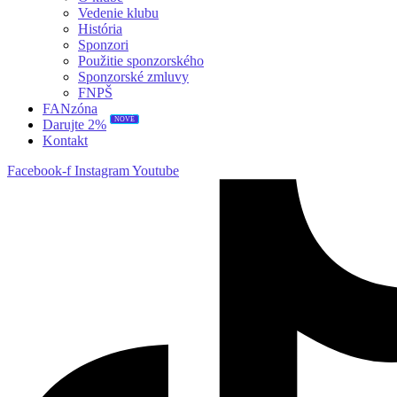
Vedenie klubu
História
Sponzori
Použitie sponzorského
Sponzorské zmluvy
FNPŠ
FANzóna
NOVÉ
Darujte 2%
Kontakt
Facebook-f
Instagram
Youtube