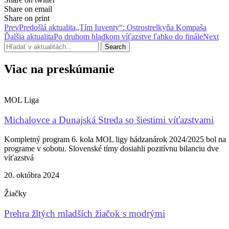
Share on email
Share on print
Prev
Predošlá aktualita
„Tím Iuventy“: Ostrostrelkyňa Kompaša
Ďalšia aktualita
Po druhom hladkom víťazstve ľahko do finále
Next
Search
Viac na preskúmanie
MOL Liga
Michalovce a Dunajská Streda so šiestimi víťazstvami
Kompletný program 6. kola MOL ligy hádzanárok 2024/2025 bol na
programe v sobotu. Slovenské tímy dosiahli pozitívnu bilanciu dve
víťazstvá
20. októbra 2024
Žiačky
Prehra žltých mladších žiačok s modrými