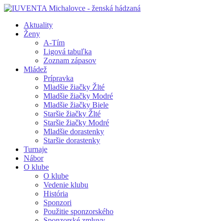
Aktuality
Ženy
A-Tím
Ligová tabuľka
Zoznam zápasov
Mládež
Prípravka
Mladšie žiačky Žlté
Mladšie žiačky Modré
Mladšie žiačky Biele
Staršie žiačky Žlté
Staršie žiačky Modré
Mladšie dorastenky
Staršie dorastenky
Turnaje
Nábor
O klube
O klube
Vedenie klubu
História
Sponzori
Použitie sponzorského
Sponzorské zmluvy