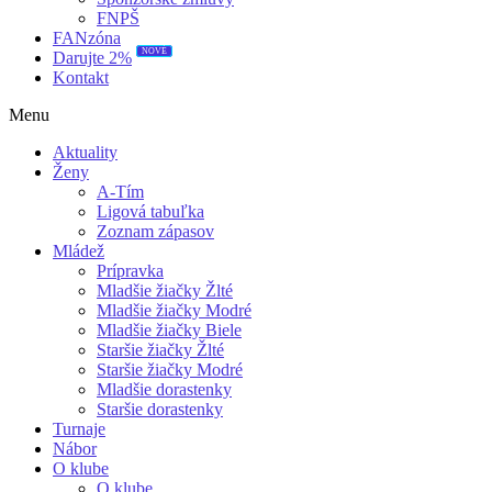
FNPŠ
FANzóna
NOVÉ
Darujte 2%
Kontakt
Menu
Aktuality
Ženy
A-Tím
Ligová tabuľka
Zoznam zápasov
Mládež
Prípravka
Mladšie žiačky Žlté
Mladšie žiačky Modré
Mladšie žiačky Biele
Staršie žiačky Žlté
Staršie žiačky Modré
Mladšie dorastenky
Staršie dorastenky
Turnaje
Nábor
O klube
O klube