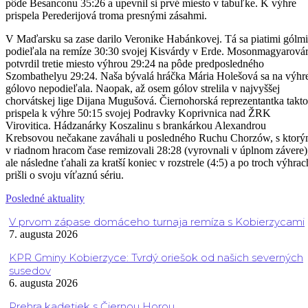
pôde Besanconu 35:26 a upevnil si prvé miesto v tabuľke. K výhre
prispela Perederijová troma presnými zásahmi.
V Maďarsku sa zase darilo Veronike Habánkovej. Tá sa piatimi gólmi
podieľala na remíze 30:30 svojej Kisvárdy v Erde. Mosonmagyarová
potvrdil tretie miesto výhrou 29:24 na pôde predposledného
Szombathelyu 29:24. Naša bývalá hráčka Mária Holešová sa na výhr
gólovo nepodieľala. Naopak, až osem gólov strelila v najvyššej
chorvátskej lige Dijana Mugušová. Čiernohorská reprezentantka takto
prispela k výhre 50:15 svojej Podravky Koprivnica nad ŽRK
Virovitica. Hádzanárky Koszalinu s brankárkou Alexandrou
Krebsovou nečakane zaváhali u posledného Ruchu Chorzów, s ktor
v riadnom hracom čase remizovali 28:28 (vyrovnali v úplnom závere)
ale následne ťahali za kratší koniec v rozstrele (4:5) a po troch výhrac
prišli o svoju víťaznú sériu.
Posledné aktuality
V prvom zápase domáceho turnaja remíza s Kobierzycami
7. augusta 2026
KPR Gminy Kobierzyce: Tvrdý oriešok od našich severných
susedov
6. augusta 2026
Prehra kadetiek s Čiernou Horou