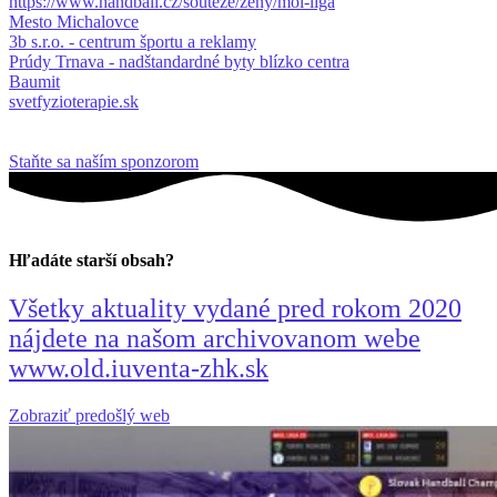
https://www.handball.cz/souteze/zeny/mol-liga
Mesto Michalovce
3b s.r.o. - centrum športu a reklamy
Prúdy Trnava - nadštandardné byty blízko centra
Baumit
svetfyzioterapie.sk
Staňte sa naším sponzorom
Hľadáte starší obsah?
Všetky aktuality vydané pred rokom 2020
nájdete na našom archivovanom webe
www.old.iuventa-zhk.sk
Zobraziť predošlý web