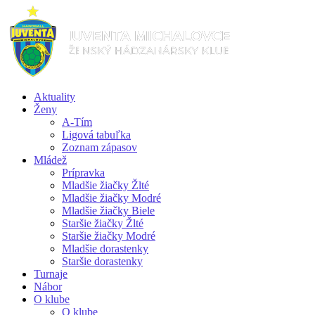
Aktuality
Ženy
A-Tím
Ligová tabuľka
Zoznam zápasov
Mládež
Prípravka
Mladšie žiačky Žlté
Mladšie žiačky Modré
Mladšie žiačky Biele
Staršie žiačky Žlté
Staršie žiačky Modré
Mladšie dorastenky
Staršie dorastenky
Turnaje
Nábor
O klube
O klube