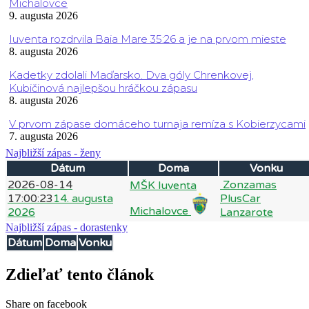
Michalovce
9. augusta 2026
Iuventa rozdrvila Baia Mare 35:26 a je na prvom mieste
8. augusta 2026
Kadetky zdolali Maďarsko. Dva góly Chrenkovej,
Kubičinová najlepšou hráčkou zápasu
8. augusta 2026
V prvom zápase domáceho turnaja remíza s Kobierzycami
7. augusta 2026
Najbližší zápas - ženy
Dátum
Doma
Vonku
2026-08-14
Zonzamas
MŠK Iuventa
17:00:23
14. augusta
PlusCar
Michalovce
2026
Lanzarote
Najbližší zápas - dorastenky
Dátum
Doma
Vonku
Zdieľať tento článok
Share on facebook