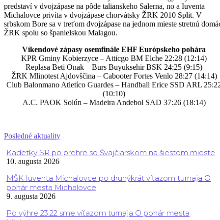
predstaví v dvojzápase na pôde talianskeho Salerna, no a Iuventa
Michalovce privíta v dvojzápase chorvátsky ŽRK 2010 Split. V
srbskom Bore sa v treťom dvojzápase na jednom mieste stretnú domá
ŽRK spolu so španielskou Malagou.
Víkendové zápasy osemfinále EHF Európskeho pohára
KPR Gminy Kobierzyce – Atticgo BM Elche 22:28 (12:14)
Replasa Beti Onak – Burs Buyuksehir BSK 24:25 (9:15)
ŽRK Mlinotest Ajdovščina – Cabooter Fortes Venlo 28:27 (14:14)
Club Balonmano Atletíco Guardes – Handball Erice SSD ARL 25:2
(10:10)
A.C. PAOK Solún – Madeira Andebol SAD 37:26 (18:14)
Posledné aktuality
Kadetky SR po prehre so Švajčiarskom na šiestom mieste
10. augusta 2026
MŠK Iuventa Michalovce po druhýkrát víťazom turnaja O
pohár mesta Michalovce
9. augusta 2026
Po výhre 23:22 sme víťazom turnaja O pohár mesta