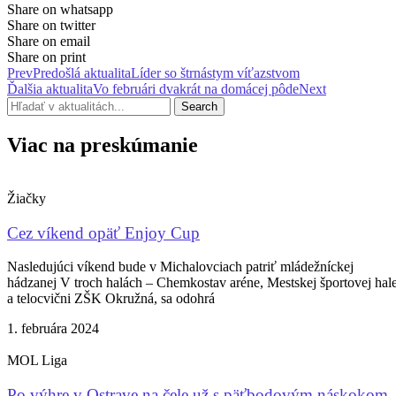
Share on whatsapp
Share on twitter
Share on email
Share on print
Prev
Predošlá aktualita
Líder so štrnástym víťazstvom
Ďalšia aktualita
Vo februári dvakrát na domácej pôde
Next
Search
Viac na preskúmanie
Žiačky
Cez víkend opäť Enjoy Cup
Nasledujúci víkend bude v Michalovciach patriť mládežníckej
hádzanej V troch halách – Chemkostav aréne, Mestskej športovej hal
a telocvični ZŠK Okružná, sa odohrá
1. februára 2024
MOL Liga
Po výhre v Ostrave na čele už s päťbodovým náskokom