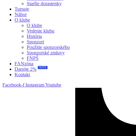
Staršie dorastenky
Turnaje
Nábor
O klube
O klube
Vedenie klubu
História
Sponzori
Použitie sponzorského
Sponzorské zmluvy
FNPŠ
FANzóna
NOVÉ
Darujte 2%
Kontakt
Facebook-f
Instagram
Youtube