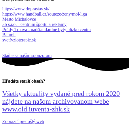
https://www.doprastav.sk/
https://www.handball.cz/souteze/zeny/mol-liga
Mesto Michalovce
3b s.r.o. - centrum športu a reklamy
Prúdy Trnava - nadštandardné byty blízko centra
Baumit
svetfyzioterapie.sk
Staňte sa naším sponzorom
Hľadáte starší obsah?
Všetky aktuality vydané pred rokom 2020
nájdete na našom archivovanom webe
www.old.iuventa-zhk.sk
Zobraziť predošlý web