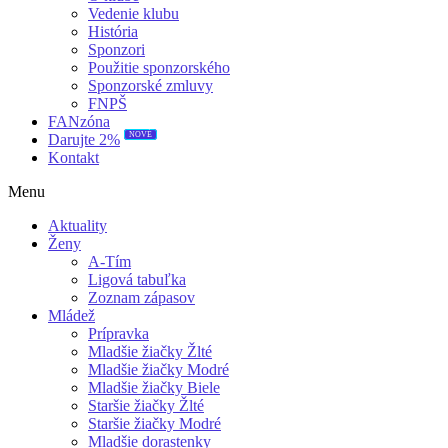
Vedenie klubu
História
Sponzori
Použitie sponzorského
Sponzorské zmluvy
FNPŠ
FANzóna
NOVÉ
Darujte 2%
Kontakt
Menu
Aktuality
Ženy
A-Tím
Ligová tabuľka
Zoznam zápasov
Mládež
Prípravka
Mladšie žiačky Žlté
Mladšie žiačky Modré
Mladšie žiačky Biele
Staršie žiačky Žlté
Staršie žiačky Modré
Mladšie dorastenky