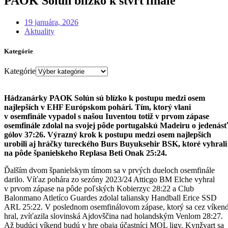
PAOK Solún blízko k štvrťfinále
19 januára, 2026
Aktuality
Kategórie
Kategórie
Hádzanárky PAOK Solún sú blízko k postupu medzi osem
najlepších v EHF Európskom pohári. Tím, ktorý vlani
v osemfinále vypadol s našou Iuventou totiž v prvom zápase
osemfinále zdolal na svojej pôde portugalskú Madeiru o jedenásť
gólov 37:26. Výrazný krok k postupu medzi osem najlepších
urobili aj hráčky tureckého Burs Buyuksehir BSK, ktoré vyhrali
na pôde španielskeho Replasa Beti Onak 25:24.
Ďalším dvom španielskym tímom sa v prvých dueloch osemfinále
darilo. Víťaz pohára zo sezóny 2023/24 Atticgo BM Elche vyhral
v prvom zápase na pôde poľských Kobierzyc 28:22 a Club
Balonmano Atletíco Guardes zdolal taliansky Handball Erice SSD
ARL 25:22. V poslednom osemfinálovom zápase, ktorý sa cez víken
hral, zvíťazila slovinská Ajdovščina nad holandským Venlom 28:27.
Až budúci víkend budú v hre obaja účastníci MOL ligy. Kynžvart sa