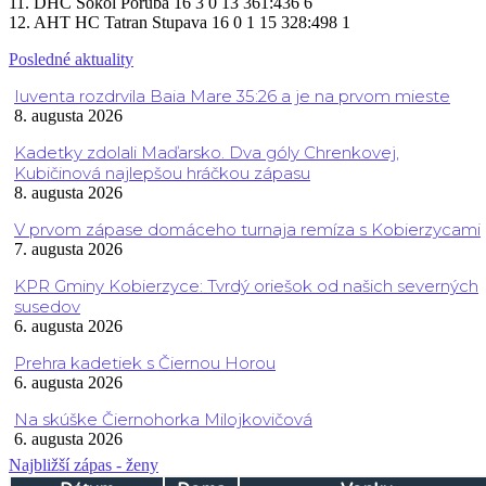
11. DHC Sokol Poruba 16 3 0 13 361:436 6
12. AHT HC Tatran Stupava 16 0 1 15 328:498 1
Posledné aktuality
Iuventa rozdrvila Baia Mare 35:26 a je na prvom mieste
8. augusta 2026
Kadetky zdolali Maďarsko. Dva góly Chrenkovej,
Kubičinová najlepšou hráčkou zápasu
8. augusta 2026
V prvom zápase domáceho turnaja remíza s Kobierzycami
7. augusta 2026
KPR Gminy Kobierzyce: Tvrdý oriešok od našich severných
susedov
6. augusta 2026
Prehra kadetiek s Čiernou Horou
6. augusta 2026
Na skúške Čiernohorka Milojkovičová
6. augusta 2026
Najbližší zápas - ženy