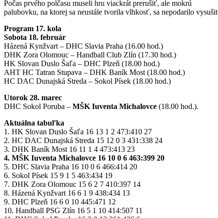
Počas prvého polčasu museli hru viackrát prerušiť, ale mokrú
palubovku, na ktorej sa neustále tvorila vlhkosť, sa nepodarilo vysušiť
Program 17. kola
Sobota 18. február
Házená Kynžvart – DHC Slavia Praha (16.00 hod.)
DHK Zora Olomouc – Handball Club Zlín (17.30 hod.)
HK Slovan Duslo Šaľa – DHC Plzeň (18.00 hod.)
AHT HC Tatran Stupava – DHK Baník Most (18.00 hod.)
HC DAC Dunajská Streda – Sokol Písek (18.00 hod.)
Utorok 28. marec
DHC Sokol Poruba –
MŠK Iuventa Michalovce
(18.00 hod.).
Aktuálna tabuľka
1. HK Slovan Duslo Šaľa 16 13 1 2 473:410 27
2. HC DAC Dunajská Streda 15 12 0 3 431:338 24
3. DHK Baník Most 16 11 1 4 473:413 23
4. MŠK Iuventa Michalovce 16 10 0 6 463:399 20
5. DHC Slavia Praha 16 10 0 6 466:414 20
6. Sokol Písek 15 9 1 5 463:434 19
7. DHK Zora Olomouc 15 6 2 7 410:397 14
8. Házená Kynžvart 16 6 1 9 438:434 13
9. DHC Plzeň 16 6 0 10 445:471 12
10. Handball PSG Zlín 16 5 1 10 414:507 11