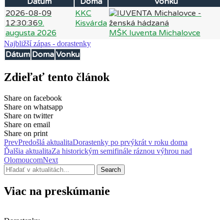
Dátum
Doma
Vonku
2026-08-09
KKC
12:30:36
9.
Kisvárda
augusta 2026
MŠK Iuventa Michalovce
Najbližší zápas - dorastenky
Dátum
Doma
Vonku
Zdieľať tento článok
Share on facebook
Share on whatsapp
Share on twitter
Share on email
Share on print
Prev
Predošlá aktualita
Dorastenky po prvýkrát v roku doma
Ďalšia aktualita
Za historickým semifinále ráznou výhrou nad
Olomoucom
Next
Search
Viac na preskúmanie