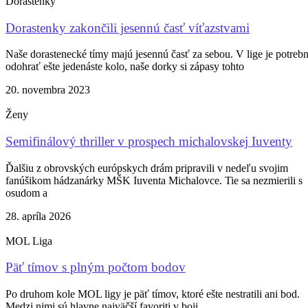
Dorastenky
Dorastenky zakončili jesennú časť víťazstvami
Naše dorastenecké tímy majú jesennú časť za sebou. V lige je potreb
odohrať ešte jedenáste kolo, naše dorky si zápasy tohto
20. novembra 2023
Ženy
Semifinálový thriller v prospech michalovskej Iuventy
Ďalšiu z obrovských európskych drám pripravili v nedeľu svojim
fanúšikom hádzanárky MŠK Iuventa Michalovce. Tie sa nezmierili s
osudom a
28. apríla 2026
MOL Liga
Päť tímov s plným počtom bodov
Po druhom kole MOL ligy je päť tímov, ktoré ešte nestratili ani bod.
Medzi nimi sú hlavne najväčší favoriti v boji