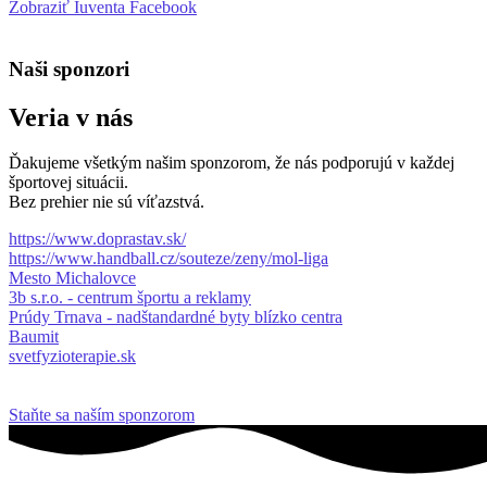
Zobraziť Iuventa Facebook
Naši sponzori
Veria v nás
Ďakujeme všetkým našim sponzorom, že nás podporujú v každej
športovej situácii.
Bez prehier nie sú víťazstvá.
https://www.doprastav.sk/
https://www.handball.cz/souteze/zeny/mol-liga
Mesto Michalovce
3b s.r.o. - centrum športu a reklamy
Prúdy Trnava - nadštandardné byty blízko centra
Baumit
svetfyzioterapie.sk
Staňte sa naším sponzorom