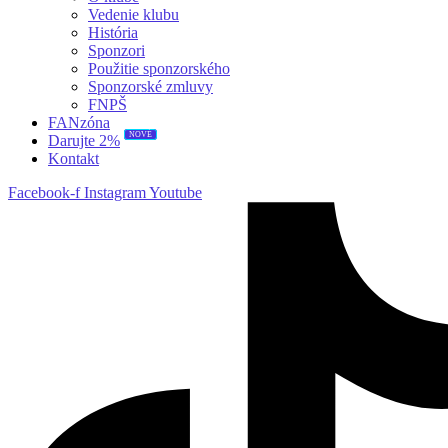
Vedenie klubu
História
Sponzori
Použitie sponzorského
Sponzorské zmluvy
FNPŠ
FANzóna
NOVÉ
Darujte 2%
Kontakt
Facebook-f
Instagram
Youtube