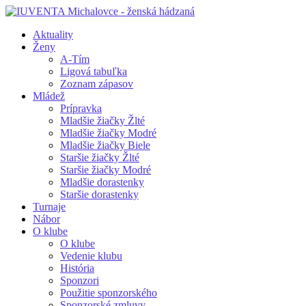
Aktuality
Ženy
A-Tím
Ligová tabuľka
Zoznam zápasov
Mládež
Prípravka
Mladšie žiačky Žlté
Mladšie žiačky Modré
Mladšie žiačky Biele
Staršie žiačky Žlté
Staršie žiačky Modré
Mladšie dorastenky
Staršie dorastenky
Turnaje
Nábor
O klube
O klube
Vedenie klubu
História
Sponzori
Použitie sponzorského
Sponzorské zmluvy