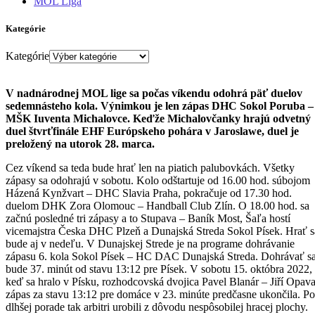
MOL Liga
Kategórie
Kategórie
V nadnárodnej MOL lige sa počas víkendu odohrá päť duelov
sedemnásteho kola. Výnimkou je len zápas DHC Sokol Poruba –
MŠK Iuventa Michalovce. Keďže Michalovčanky hrajú odvetný
duel štvrťfinále EHF Európskeho pohára v Jaroslawe, duel je
preložený na utorok 28. marca.
Cez víkend sa teda bude hrať len na piatich palubovkách. Všetky
zápasy sa odohrajú v sobotu. Kolo odštartuje od 16.00 hod. súbojom
Házená Kynžvart – DHC Slavia Praha, pokračuje od 17.30 hod.
duelom DHK Zora Olomouc – Handball Club Zlín. O 18.00 hod. sa
začnú posledné tri zápasy a to Stupava – Baník Most, Šaľa hostí
vicemajstra Česka DHC Plzeň a Dunajská Streda Sokol Písek. Hrať s
bude aj v nedeľu. V Dunajskej Strede je na programe dohrávanie
zápasu 6. kola Sokol Písek – HC DAC Dunajská Streda. Dohrávať s
bude 37. minút od stavu 13:12 pre Písek. V sobotu 15. októbra 2022,
keď sa hralo v Písku, rozhodcovská dvojica Pavel Blanár – Jiří Opav
zápas za stavu 13:12 pre domáce v 23. minúte predčasne ukončila. Po
dlhšej porade tak arbitri urobili z dôvodu nespôsobilej hracej plochy.