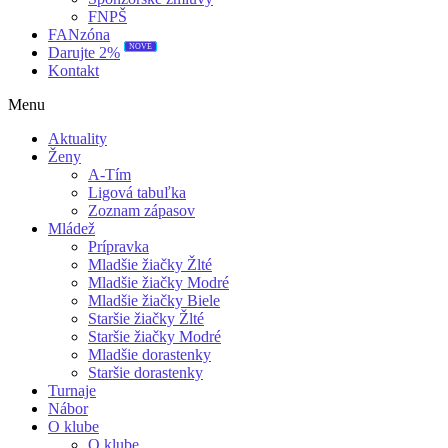
FNPŠ
FANzóna
NOVÉ
Darujte 2%
Kontakt
Menu
Aktuality
Ženy
A-Tím
Ligová tabuľka
Zoznam zápasov
Mládež
Prípravka
Mladšie žiačky Žlté
Mladšie žiačky Modré
Mladšie žiačky Biele
Staršie žiačky Žlté
Staršie žiačky Modré
Mladšie dorastenky
Staršie dorastenky
Turnaje
Nábor
O klube
O klube