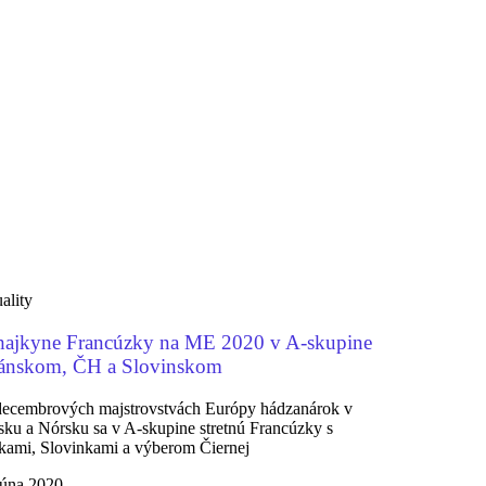
ality
ajkyne Francúzky na ME 2020 v A-skupine
ánskom, ČH a Slovinskom
ecembrových majstrovstvách Európy hádzanárok v
ku a Nórsku sa v A-skupine stretnú Francúzky s
ami, Slovinkami a výberom Čiernej
júna 2020