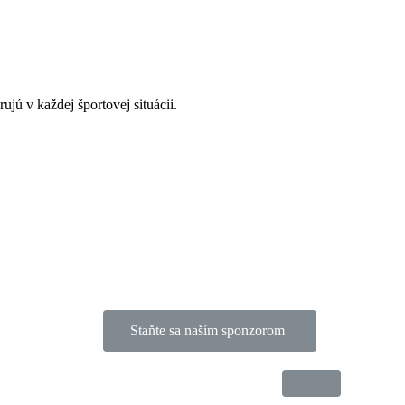
ú v každej športovej situácii.
Staňte sa naším sponzorom