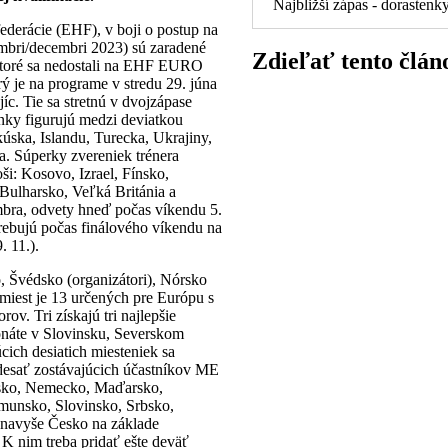
Najbližší zápas - dorastenk
ederácie (EHF), v boji o postup na
bri/decembri 2023) sú zaradené
Zdieľať tento člán
, ktoré sa nedostali na EHF EURO
ý je na programe v stredu 29. júna
c. Tie sa stretnú v dvojzápase
enky figurujú medzi deviatkou
úska, Islandu, Turecka, Ukrajiny,
a. Súperky zvereniek trénera
ši: Kosovo, Izrael, Fínsko,
ulharsko, Veľká Británia a
embra, odvety hneď počas víkendu 5.
yžrebujú počas finálového víkendu na
 11.).
o, Švédsko (organizátori), Nórsko
 miest je 13 určených pre Európu s
ov. Tri získajú tri najlepšie
náte v Slovinsku, Severskom
ich desiatich miesteniek sa
í desať zostávajúcich účastníkov ME
úzsko, Nemecko, Maďarsko,
unsko, Slovinsko, Srbsko,
a navyše Česko na základe
K nim treba pridať ešte deväť