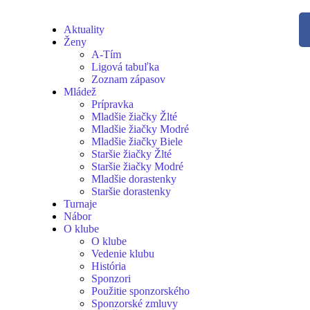
Aktuality
Ženy
A-Tím
Ligová tabuľka
Zoznam zápasov
Mládež
Prípravka
Mladšie žiačky Žlté
Mladšie žiačky Modré
Mladšie žiačky Biele
Staršie žiačky Žlté
Staršie žiačky Modré
Mladšie dorastenky
Staršie dorastenky
Turnaje
Nábor
O klube
O klube
Vedenie klubu
História
Sponzori
Použitie sponzorského
Sponzorské zmluvy