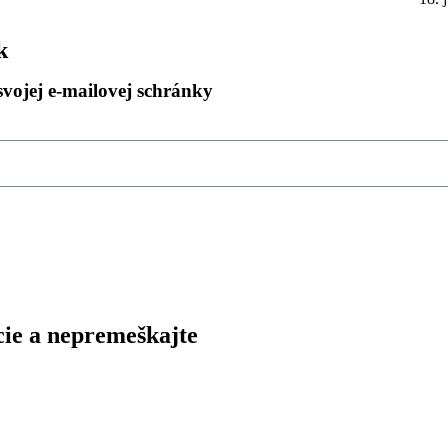
k
svojej e-mailovej schránky
cie a nepremeškajte