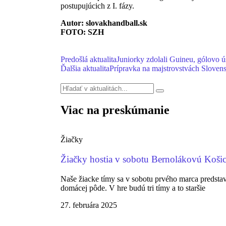
postupujúcich z I. fázy.
Autor: slovakhandball.sk
FOTO: SZH
Predošlá aktualita
Juniorky zdolali Guineu, gólovo ú
Ďalšia aktualita
Prípravka na majstrovstvách Sloven
Viac na preskúmanie
Žiačky
Žiačky hostia v sobotu Bernolákovú Koši
Naše žiacke tímy sa v sobotu prvého marca predsta
domácej pôde. V hre budú tri tímy a to staršie
27. februára 2025