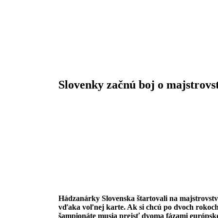
Slovenky začnú boj o majstrovst
Hádzanárky Slovenska štartovali na majstrovstv
vďaka voľnej karte. Ak si chcú po dvoch rokoc
šampionáte musia prejsť dvoma fázami európskej