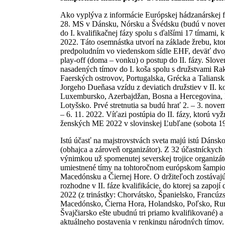
Ako vyplýva z informácie Európskej hádzanárskej f
28. MS v Dánsku, Nórsku a Švédsku (budú v novem
do I. kvalifikačnej fázy spolu s ďalšími 17 tímami
2022. Táto osemnástka utvorí na základe žrebu, ktor
predpoludním vo viedenskom sídle EHF, deväť dvojí
play-off (doma – vonku) o postup do II. fázy. Slov
nasadených tímov do I. koša spolu s družstvami Rak
Faerských ostrovov, Portugalska, Grécka a Taliansk
Jorgeho Dueňasa vzídu z deviatich družstiev v II. ko
Luxembursko, Azerbajdžan, Bosna a Hercegovina, B
Lotyšsko. Prvé stretnutia sa budú hrať 2. – 3. nov
– 6. 11. 2022. Víťazi postúpia do II. fázy, ktorú v
ženských ME 2022 v slovinskej Ľubľane (sobota 19.
Istú účasť na majstrovstvách sveta majú istú Dánsk
(obhajca a zároveň organizátor). Z 32 účastníckych
výnimkou už spomenutej severskej trojice organizátor
umiestnené tímy na tohtoročnom európskom šampio
Macedónsku a Čiernej Hore. O držiteľoch zostávajúc
rozhodne v II. fáze kvalifikácie, do ktorej sa zapoj
2022 (z trinástky: Chorvátsko, Španielsko, Franc
Macedónsko, Čierna Hora, Holandsko, Poľsko, Rum
Švajčiarsko ešte ubudnú tri priamo kvalifikované) 
aktuálneho postavenia v renkingu národných tímov. 