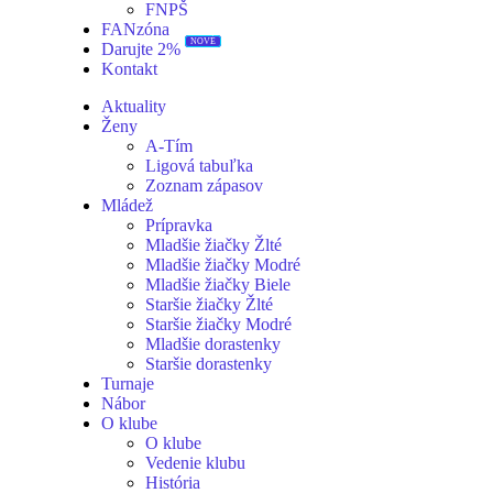
FNPŠ
FANzóna
NOVÉ
Darujte 2%
Kontakt
Aktuality
Ženy
A-Tím
Ligová tabuľka
Zoznam zápasov
Mládež
Prípravka
Mladšie žiačky Žlté
Mladšie žiačky Modré
Mladšie žiačky Biele
Staršie žiačky Žlté
Staršie žiačky Modré
Mladšie dorastenky
Staršie dorastenky
Turnaje
Nábor
O klube
O klube
Vedenie klubu
História