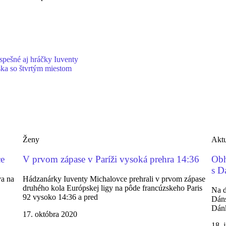
spešné aj hráčky Iuventy
ska so štvrtým miestom
Ženy
Aktu
ce
V prvom zápase v Paríži vysoká prehra 14:36
Obh
s D
va na
Hádzanárky Iuventy Michalovce prehrali v prvom zápase
druhého kola Európskej ligy na pôde francúzskeho Paris
Na d
92 vysoko 14:36 a pred
Dáns
Dánk
17. októbra 2020
18. 