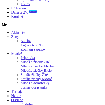
FNPŠ
FANzóna
NOVÉ
Darujte 2%
Kontakt
Menu
Aktuality
Ženy
A-Tím
Ligová tabuľka
Zoznam zápasov
Mládež
Prípravka
Mladšie žiačky Žlté
Mladšie žiačky Modré
Mladšie žiačky Biele
Staršie žiačky Žlté
Staršie žiačky Modré
Mladšie dorastenky
Staršie dorastenky
Turnaje
Nábor
O klube
O klube