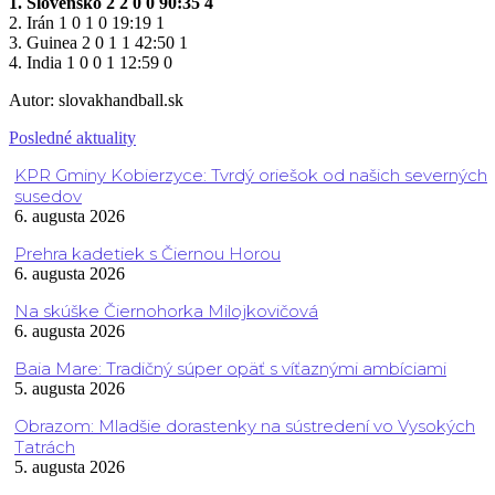
1. Slovensko 2 2 0 0 90:35 4
2. Irán 1 0 1 0 19:19 1
3. Guinea 2 0 1 1 42:50 1
4. India 1 0 0 1 12:59 0
Autor: slovakhandball.sk
Posledné aktuality
KPR Gminy Kobierzyce: Tvrdý oriešok od našich severných
susedov
6. augusta 2026
Prehra kadetiek s Čiernou Horou
6. augusta 2026
Na skúške Čiernohorka Milojkovičová
6. augusta 2026
Baia Mare: Tradičný súper opäť s víťaznými ambíciami
5. augusta 2026
Obrazom: Mladšie dorastenky na sústredení vo Vysokých
Tatrách
5. augusta 2026