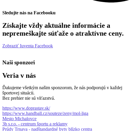
Sledujte nás na Facebooku
Získajte vždy aktuálne informácie a
nepremeškajte súťaže o atraktívne ceny.
Zobraziť Iuventa Facebook
Naši sponzori
Veria v nás
Ďakujeme všetkým našim sponzorom, že nás podporujú v každej
športovej situácii.
Bez prehier nie sú víťazstvá.
https://www.doprastav.sk/
https://www.handball.cz/souteze/zeny/mol-liga
Mesto Michalovce
3b s.r.o. - centrum športu a reklamy
Prúdy Trnava - nadštandardné byty blízko centra