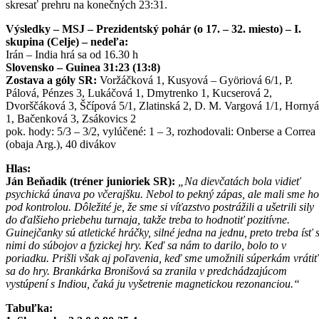
skresať prehru na konečných 23:31.
Výsledky – MSJ – Prezidentský pohár (o 17. – 32. miesto) – I.
skupina (Celje) – nedeľa:
Irán – India hrá sa od 16.30 h
Slovensko – Guinea 31:23 (13:8)
Zostava a góly SR:
Voržáčková 1, Kusyová – Györiová 6/1, P.
Pálová, Pénzes 3, Lukáčová 1, Dmytrenko 1, Kucserová 2,
Dvorščáková 3, Ščípová 5/1, Zlatinská 2, D. M. Vargová 1/1, Horny
1, Bačenková 3, Zsákovics 2
pok. hody: 5/3 – 3/2, vylúčené: 1 – 3, rozhodovali: Onberse a Correa
(obaja Arg.), 40 divákov
Hlas:
Ján Beňadik (tréner junioriek SR):
„Na dievčatách bola vidieť
psychická únava po včerajšku. Nebol to pekný zápas, ale mali sme ho
pod kontrolou. Dôležité je, že sme si víťazstvo postrážili a ušetrili sily
do ďalšieho priebehu turnaja, takže treba to hodnotiť pozitívne.
Guinejčanky sú atletické hráčky, silné jedna na jednu, preto treba ísť 
nimi do súbojov a fyzickej hry. Keď sa nám to darilo, bolo to v
poriadku. Prišli však aj poľavenia, keď sme umožnili súperkám vrátiť
sa do hry. Brankárka Bronišová sa zranila v predchádzajúcom
vystúpení s Indiou, čaká ju vyšetrenie magnetickou rezonanciou.“
Tabuľka: