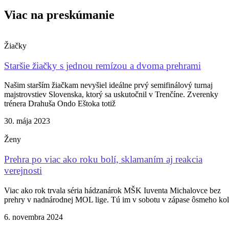
Viac na preskúmanie
Žiačky
Staršie žiačky s jednou remízou a dvoma prehrami
Našim starším žiačkam nevyšiel ideálne prvý semifinálový turnaj
majstrovstiev Slovenska, ktorý sa uskutočnil v Trenčíne. Zverenky
trénera Drahuša Ondo Eštoka totiž
30. mája 2023
Ženy
Prehra po viac ako roku bolí, sklamaním aj reakcia
verejnosti
Viac ako rok trvala séria hádzanárok MŠK Iuventa Michalovce bez
prehry v nadnárodnej MOL lige. Tú im v sobotu v zápase ôsmeho ko
6. novembra 2024