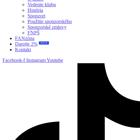
Vedenie klubu
História
Sponzori
Použitie sponzorského
Sponzorské zmluvy
FNPŠ
FANzóna
NOVÉ
Darujte 2%
Kontakt
Facebook-f
Instagram
Youtube