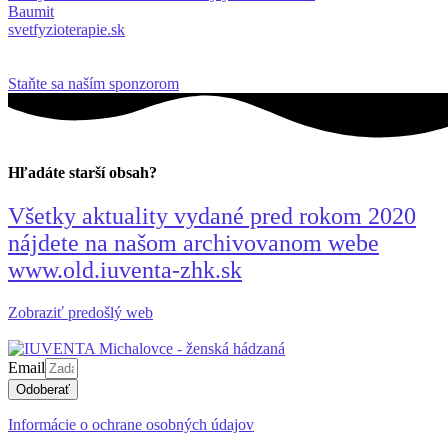
Baumit
svetfyzioterapie.sk
Staňte sa naším sponzorom
Hľadáte starší obsah?
Všetky aktuality vydané pred rokom 2020
nájdete na našom archivovanom webe
www.old.iuventa-zhk.sk
Zobraziť predošlý web
Email
Odoberať
Informácie o ochrane osobných údajov