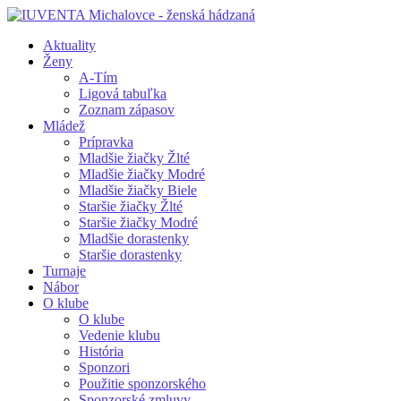
Aktuality
Ženy
A-Tím
Ligová tabuľka
Zoznam zápasov
Mládež
Prípravka
Mladšie žiačky Žlté
Mladšie žiačky Modré
Mladšie žiačky Biele
Staršie žiačky Žlté
Staršie žiačky Modré
Mladšie dorastenky
Staršie dorastenky
Turnaje
Nábor
O klube
O klube
Vedenie klubu
História
Sponzori
Použitie sponzorského
Sponzorské zmluvy