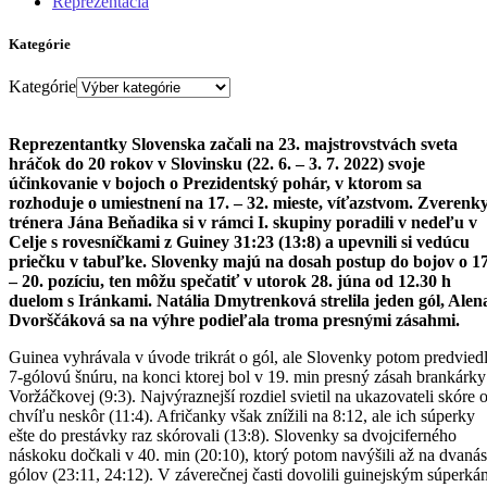
Reprezentácia
Kategórie
Kategórie
Reprezentantky Slovenska začali na 23. majstrovstvách sveta
hráčok do 20 rokov v Slovinsku (22. 6. – 3. 7. 2022) svoje
účinkovanie v bojoch o Prezidentský pohár, v ktorom sa
rozhoduje o umiestnení na 17. – 32. mieste, víťazstvom. Zverenk
trénera Jána Beňadika si v rámci I. skupiny poradili v nedeľu v
Celje s rovesníčkami z Guiney 31:23 (13:8) a upevnili si vedúcu
priečku v tabuľke. Slovenky majú na dosah postup do bojov o 17
– 20. pozíciu, ten môžu spečatiť v utorok 28. júna od 12.30 h
duelom s Iránkami. Natália Dmytrenková strelila jeden gól, Alen
Dvorščáková sa na výhre podieľala troma presnými zásahmi.
Guinea vyhrávala v úvode trikrát o gól, ale Slovenky potom predviedl
7-gólovú šnúru, na konci ktorej bol v 19. min presný zásah brankárky
Voržáčkovej (9:3). Najvýraznejší rozdiel svietil na ukazovateli skóre 
chvíľu neskôr (11:4). Afričanky však znížili na 8:12, ale ich súperky
ešte do prestávky raz skórovali (13:8). Slovenky sa dvojciferného
náskoku dočkali v 40. min (20:10), ktorý potom navýšili až na dvaná
gólov (23:11, 24:12). V záverečnej časti dovolili guinejským súperká