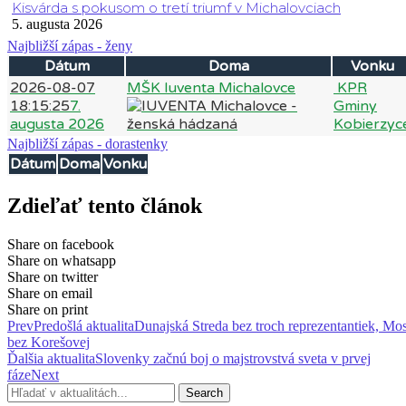
Kisvárda s pokusom o tretí triumf v Michalovciach
5. augusta 2026
Najbližší zápas - ženy
Dátum
Doma
Vonku
2026-08-07
MŠK Iuventa Michalovce
KPR
18:15:25
7.
Gminy
augusta 2026
Kobierzyc
Najbližší zápas - dorastenky
Dátum
Doma
Vonku
Zdieľať tento článok
Share on facebook
Share on whatsapp
Share on twitter
Share on email
Share on print
Prev
Predošlá aktualita
Dunajská Streda bez troch reprezentantiek, Mos
bez Korešovej
Ďalšia aktualita
Slovenky začnú boj o majstrovstvá sveta v prvej
fáze
Next
Search