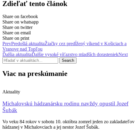
Zdieľať tento článok
Share on facebook
Share on whatsapp
Share on twitter
Share on email
Share on print
Prev
Predošlá aktualita
Žiačky cez predĺžený víkend v Košiciach a
Vranove nad Topľou
Ďalšia aktualita
Ďalšie vysoké víťazstvo mladších dorasteniek
Next
Search
Viac na preskúmanie
Aktuality
Michalovskú hádzanársku rodinu navždy opustil Jozef
Šubák
Vo veku 84 rokov v sobotu 10. októbra zomrel jeden zo zakladateľov
hádzanej v Michalovciach a jej nestor Jozef Šubák.