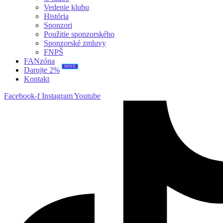
Vedenie klubu
História
Sponzori
Použitie sponzorského
Sponzorské zmluvy
FNPŠ
FANzóna
NOVÉ
Darujte 2%
Kontakt
Facebook-f
Instagram
Youtube