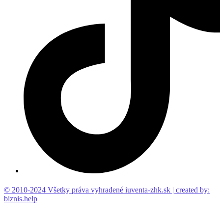
© 2010-2024 Všetky práva vyhradené iuventa-zhk.sk | created by:
biznis.help