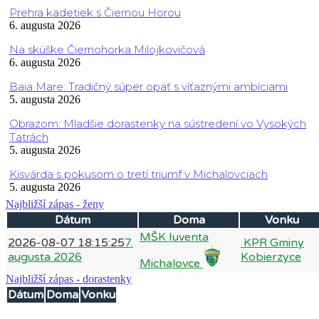
Prehra kadetiek s Čiernou Horou
6. augusta 2026
Na skúške Čiernohorka Milojkovičová
6. augusta 2026
Baia Mare: Tradičný súper opäť s víťaznými ambíciami
5. augusta 2026
Obrazom: Mladšie dorastenky na sústredení vo Vysokých
Tatrách
5. augusta 2026
Kisvárda s pokusom o tretí triumf v Michalovciach
5. augusta 2026
Najbližší zápas - ženy
Dátum
Doma
Vonku
MŠK Iuventa
2026-08-07 18:15:25
7.
KPR Gminy
augusta 2026
Kobierzyce
Michalovce
Najbližší zápas - dorastenky
Dátum
Doma
Vonku