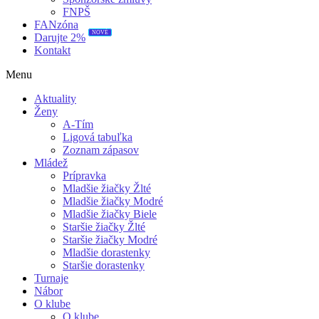
FNPŠ
FANzóna
NOVÉ
Darujte 2%
Kontakt
Menu
Aktuality
Ženy
A-Tím
Ligová tabuľka
Zoznam zápasov
Mládež
Prípravka
Mladšie žiačky Žlté
Mladšie žiačky Modré
Mladšie žiačky Biele
Staršie žiačky Žlté
Staršie žiačky Modré
Mladšie dorastenky
Staršie dorastenky
Turnaje
Nábor
O klube
O klube