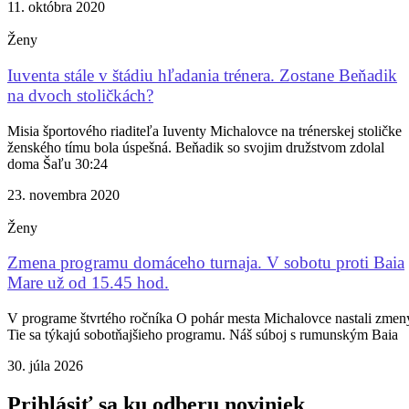
11. októbra 2020
Ženy
Iuventa stále v štádiu hľadania trénera. Zostane Beňadik
na dvoch stoličkách?
Misia športového riaditeľa Iuventy Michalovce na trénerskej stoličke
ženského tímu bola úspešná. Beňadik so svojim družstvom zdolal
doma Šaľu 30:24
23. novembra 2020
Ženy
Zmena programu domáceho turnaja. V sobotu proti Baia
Mare už od 15.45 hod.
V programe štvrtého ročníka O pohár mesta Michalovce nastali zmen
Tie sa týkajú sobotňajšieho programu. Náš súboj s rumunským Baia
30. júla 2026
Prihlásiť sa ku odberu noviniek