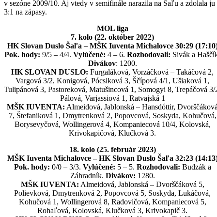
v sezóne 2009/10. Aj vtedy v semifinále narazila na Šaľu a zdolala ju
3:1 na zápasy.
MOL liga
7. kolo (22. október 2022)
HK Slovan Duslo Šaľa – MŠK Iuventa Michalovce 30:29 (17:10
Pok. hody:
9/5 – 4/4.
Vylúčené:
4 – 6.
Rozhodovali:
Sivák a Haščí
Divákov
: 1200.
HK SLOVAN DUSLO:
Furgaláková, Vorzáčková – Takáčová 2,
Vargová 3/2, Konigová, Pócsiková 3, Ščípová 4/1, Ušiaková 1,
Tulipánová 3, Pastoreková, Matušincová 1, Somogyi 8, Trepáčová 3/
Pálová, Varjassiová 1, Ratvajská 1
MŠK IUVENTA:
Almeidová, Jablonská – Hansdóttir, Dvorščákov
7, Štefaniková 1, Dmytrenková 2, Popovcová, Soskyda, Kohučová,
Borysevyčová, Wollingerová 4, Kompaniecová 10/4, Kolovská,
Krivokapičová, Klučková 3.
18. kolo (25. február 2023)
MŠK Iuventa Michalovce – HK Slovan Duslo Šaľa 32:23 (14:13
Pok. hody:
0/0 – 3/3.
Vylúčené:
5 – 5.
Rozhodovali:
Budzák a
Záhradník.
Divákov:
1280.
MŠK IUVENTA:
Almeidová, Jablonská – Dvorščáková 5,
Polievková, Dmytrenková 2, Popovcová 5, Soskyda, Lukáčová,
Kohučová 1, Wollingerová 8, Radovičová, Kompaniecová 5,
Rohaľová, Kolovská, Klučková 3, Krivokapič 3.