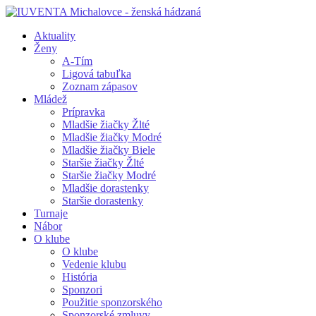
Aktuality
Ženy
A-Tím
Ligová tabuľka
Zoznam zápasov
Mládež
Prípravka
Mladšie žiačky Žlté
Mladšie žiačky Modré
Mladšie žiačky Biele
Staršie žiačky Žlté
Staršie žiačky Modré
Mladšie dorastenky
Staršie dorastenky
Turnaje
Nábor
O klube
O klube
Vedenie klubu
História
Sponzori
Použitie sponzorského
Sponzorské zmluvy