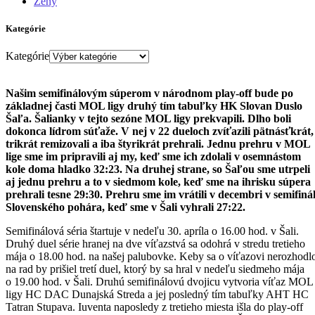
Ženy
Kategórie
Kategórie
Našim semifinálovým súperom v národnom play-off bude po
základnej časti MOL ligy druhý tím tabuľky HK Slovan Duslo
Šaľa. Šalianky v tejto sezóne MOL ligy prekvapili. Dlho boli
dokonca lídrom súťaže. V nej v 22 dueloch zvíťazili pätnásťkrát,
trikrát remizovali a iba štyrikrát prehrali. Jednu prehru v MOL
lige sme im pripravili aj my, keď sme ich zdolali v osemnástom
kole doma hladko 32:23. Na druhej strane, so Šaľou sme utrpeli
aj jednu prehru a to v siedmom kole, keď sme na ihrisku súpera
prehrali tesne 29:30. Prehru sme im vrátili v decembri v semifiná
Slovenského pohára, keď sme v Šali vyhrali 27:22.
Semifinálová séria štartuje v nedeľu 30. apríla o 16.00 hod. v Šali.
Druhý duel série hranej na dve víťazstvá sa odohrá v stredu tretieho
mája o 18.00 hod. na našej palubovke. Keby sa o víťazovi nerozhodl
na rad by prišiel tretí duel, ktorý by sa hral v nedeľu siedmeho mája
o 19.00 hod. v Šali. Druhú semifinálovú dvojicu vytvoria víťaz MOL
ligy HC DAC Dunajská Streda a jej posledný tím tabuľky AHT HC
Tatran Stupava. Iuventa naposledy z tretieho miesta išla do play-off