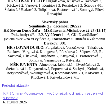
HK SLOVAN DUSLO:
Furgaláková, Kusyová – Takáčová 3,
Rácková 2, Vargová 1, Konigová 3, Pócsioková 3, Ščípová 4/1,
Šalatová, Ušiaková 3, Tulipánová, Pastoreková 1, Somogyi, Pílová,
Ratvajská.
Slovenský pohár
Semifinále (17. december 20222)
HK Slovan Duslo Šaľa – MŠK Iuventa Michalovce 22:27 (13:14
Pok. hody:
4/3 – 2/2.
Vylúčené:
1 – 6, ČK: Dvorščáková
(Michalovce – za tri vylúčenia).
Rozhodovali:
Budzák a Záhradník.
Divákov:
500.
HK SLOVAN DUSLO:
Furgaláková, Vorzáčková – Takáčová,
Rácková, Vargová 4, Konigová 3, Pócsiková 2, Ščípová 9/3, R.
Šalatová, Ušiaková, Tulipánová 2, Kusyová, E. Pastoreková 1,
Somogyi, Varjassiová 1, Ratvajská.
MŠK IUVENTA:
Almeidová, Jablonská – Dvorščáková 2,
Štefaniková 1, Dmytrenková, Popovcová 4, Soskyda, Kohučová,
Borysevyčová, Wollingerová 4, Kompaniecová 7/1, Kolovská 1,
Klučková 1, Krivokapičová 7/1.
Posledné aktuality
KPR Gminy Kobierzyce: Tvrdý oriešok od našich severných
susedov
6. augusta 2026