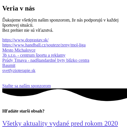
Veria v nás
Ďakujeme všetkým našim sponzorom, že nás podporujú v každej
športovej situácii.
Bez prehier nie sú víťazstvá.
https://www.doprastav.sk/
https://www.handball.cz/souteze/zeny/mol-liga
Mesto Michalovce
3b s.r.o. - centrum športu a reklamy
Prúdy Trnava - nadštandardné byty blízko centra
Baumit
svetfyzioterapie.sk
Staňte sa naším sponzorom
Hľadáte starší obsah?
Všetky aktuality vydané pred rokom 2020