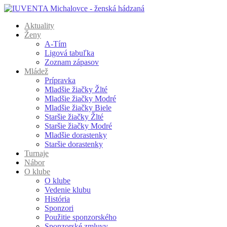
Aktuality
Ženy
A-Tím
Ligová tabuľka
Zoznam zápasov
Mládež
Prípravka
Mladšie žiačky Žlté
Mladšie žiačky Modré
Mladšie žiačky Biele
Staršie žiačky Žlté
Staršie žiačky Modré
Mladšie dorastenky
Staršie dorastenky
Turnaje
Nábor
O klube
O klube
Vedenie klubu
História
Sponzori
Použitie sponzorského
Sponzorské zmluvy