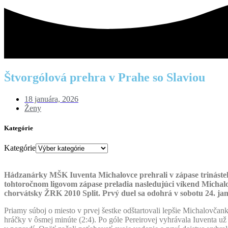
Štvorgólová prehra v Prahe so Slaviou
18 januára, 2026
Ženy
Kategórie
Kategórie
Hádzanárky MŠK Iuventa Michalovce prehrali v zápase trinásteh
tohtoročnom ligovom zápase preladia nasledujúci víkend Micha
chorvátsky ŽRK 2010 Split. Prvý duel sa odohrá v sobotu 24. ja
Priamy súboj o miesto v prvej šestke odštartovali lepšie Michalovčank
hráčky v ôsmej minúte (2:4). Po góle Pereirovej vyhrávala Iuventa už