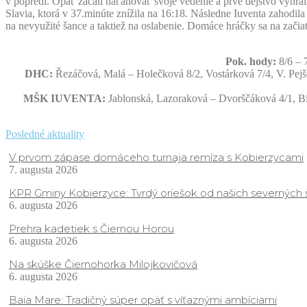
v popredí. Opäť začali naťahovať svoje vedenie a prvé dejstvo vyhral
Slavia, ktorá v 37.minúte znížila na 16:18. Následne Iuventa zahodi
na nevyužité šance a taktiež na oslabenie. Domáce hráčky sa na začiatk
Pok. hody:
8/6 – 
DHC:
Řezáčová, Malá – Holečková 8/2, Vostárková 7/4, V. Pejš
MŠK IUVENTA:
Jablonská, Lazoraková – Dvorščáková 4/1, Bi
Posledné aktuality
V prvom zápase domáceho turnaja remíza s Kobierzycami
7. augusta 2026
KPR Gminy Kobierzyce: Tvrdý oriešok od našich severných
6. augusta 2026
Prehra kadetiek s Čiernou Horou
6. augusta 2026
Na skúške Čiernohorka Milojkovičová
6. augusta 2026
Baia Mare: Tradičný súper opäť s víťaznými ambíciami