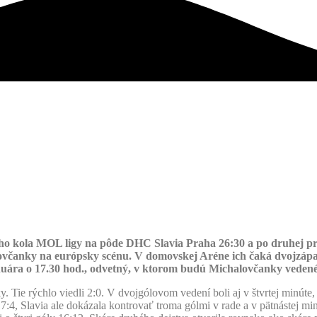
o kola MOL ligy na pôde DHC Slavia Praha 26:30 a po druhej pre
lovčanky na európsky scénu. V domovskej Aréne ich čaká dvojzáp
nuára o 17.30 hod., odvetný, v ktorom budú Michalovčanky vedené 
y. Tie rýchlo viedli 2:0. V dvojgólovom vedení boli aj v štvrtej minúte
 7:4, Slavia ale dokázala kontrovať troma gólmi v rade a v pätnástej m