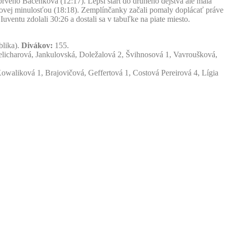
 prvého Bačenková (12:17). Lepší štart do druhého dejstva ale mala
išovej minulosťou (18:18). Zemplínčanky začali pomaly doplácať práve
uventu zdolali 30:26 a dostali sa v tabuľke na piate miesto.
blika).
Divákov:
155.
licharová, Jankulovská, Doležalová 2, Švihnosová 1, Vavroušková,
aliková 1, Brajovičová, Geffertová 1, Costová Pereirová 4, Lígia