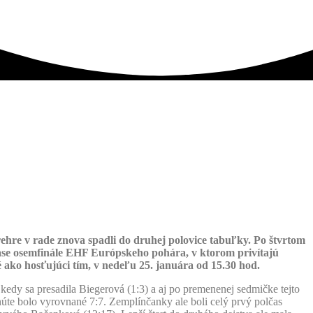
hre v rade znova spadli do druhej polovice tabuľky. Po štvrtom
ase osemfinále EHF Európskeho pohára, v ktorom privítajú
ako hosťujúci tím, v nedeľu 25. januára od 15.30 hod.
, kedy sa presadila Biegerová (1:3) a aj po premenenej sedmičke tejto
inúte bolo vyrovnané 7:7. Zemplínčanky ale boli celý prvý polčas