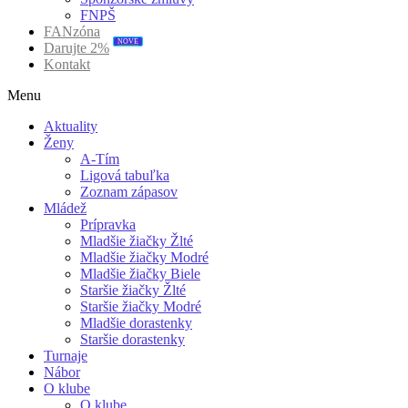
FNPŠ
FANzóna
Darujte 2%
NOVÉ
Kontakt
Menu
Aktuality
Ženy
A-Tím
Ligová tabuľka
Zoznam zápasov
Mládež
Prípravka
Mladšie žiačky Žlté
Mladšie žiačky Modré
Mladšie žiačky Biele
Staršie žiačky Žlté
Staršie žiačky Modré
Mladšie dorastenky
Staršie dorastenky
Turnaje
Nábor
O klube
O klube