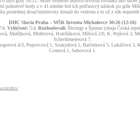
i o štyri góly 16:12. Skóre druhého dejstva otvorila rovnako ako skóre
la tri pokutové hody a v 41.minúte bol ich polčasový náskok po góle M
u poslednej desaťminútovky dostali do vedenia a to už z rúk nepustili I
DHC Slavia Praha – MŠK Iuventa Michalovce 30:26 (12:16)
7/4.
Vylúčené:
5:4.
Rozhodovali:
Šlezingr a Špunar (obaja Česká repu
ová, Matějková, Müllerová, Holeňáková, Míšová 2/0, K. Pejšová 3, Me
Schreibmeierová 7.
egerová 4/3, Popovcová 1, Soskydová 1, Bačenková 5, Lukáčová 3, Kow
Costová 1, Sabovová 1.
 susedov