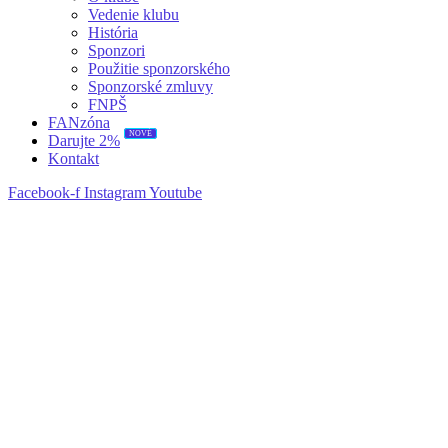
Vedenie klubu
História
Sponzori
Použitie sponzorského
Sponzorské zmluvy
FNPŠ
FANzóna
Darujte 2%
NOVÉ
Kontakt
Facebook-f
Instagram
Youtube