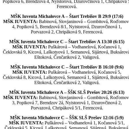
Popiková 6, Brendzová 4, Nyistorová, Dzurovčinová 1, Chripáková 
Ferencová.
MŠK Iuventa Michalovce A – Štart Trebišov B 29:9 (17:6)
MŠK IUVENTA:
Babinová, Slovjaninová – Gombitová, Roďomov
4, Popiková 5, Brendzová 8/1, Nyistorová, Dzurovčinová 1,
Porvazová 2, Chripáková 9, Ferencová.
MŠK Iuventa Michalovce C – Štart Trebišov A 13:30 (6:15)
MŠK IUVENTA:
Puškárová – Vodhanelová, Kočanová 1,
Čeklovská 9, Kicová, Laškotyová 1, Semanová, Sijártová, Buksárová
Eštoková, Čenčariková 2, Valigová.
MŠK Iuventa Michalovce C – Štart Trebišov B 16:10 (9:6)
MŠK IUVENTA:
Puškárová – Vodhanelová, Kočanová 5,
Čeklovská 8, Kicová, Laškotyová, Semanová 1, Sijártová, Buksárová
Eštoková, Čenčariková 2, Valigová.
MŠK Iuventa Michalovce A – ŠŠK SLŠ Prešov 20:26 (6:13)
MŠK IUVENTA:
Babinová, Slovjaninová – Gombitová, Roďomov
3, Popiková 7, Brendzov 2á, Nyistorová 1, Dzurovčinová 2,
Porvazová, Chripáková 5/1, Ferencová.
MŠK Iuventa Michalovce C – ŠŠK SLŠ Prešov 12:16 (5:9)
MŠK IUVENTA:
Puškárová – Vodhanelová 1, Kočanová 5/1,
Čeklovská 5, Kicová, Laškotyová, Semanová, Sijártová, Buksárová