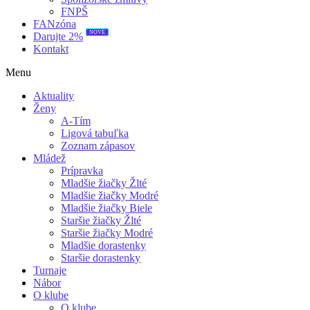
FNPŠ
FANzóna
NOVÉ
Darujte 2%
Kontakt
Menu
Aktuality
Ženy
A-Tím
Ligová tabuľka
Zoznam zápasov
Mládež
Prípravka
Mladšie žiačky Žlté
Mladšie žiačky Modré
Mladšie žiačky Biele
Staršie žiačky Žlté
Staršie žiačky Modré
Mladšie dorastenky
Staršie dorastenky
Turnaje
Nábor
O klube
O klube