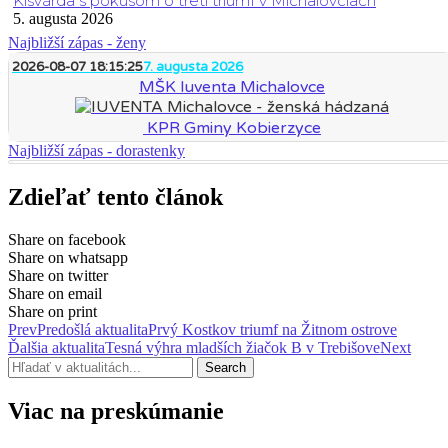
Kisvárda s pokusom o tretí triumf v Michalovciach
5. augusta 2026
Najbližší zápas - ženy
2026-08-07 18:15:25
7. augusta 2026
MŠK Iuventa Michalovce
KPR Gminy Kobierzyce
Najbližší zápas - dorastenky
Zdieľať tento článok
Share on facebook
Share on whatsapp
Share on twitter
Share on email
Share on print
Prev
Predošlá aktualita
Prvý Kostkov triumf na Žitnom ostrove
Ďalšia aktualita
Tesná výhra mladších žiačok B v Trebišove
Next
Search
Viac na preskúmanie