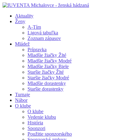
Aktuality
Ženy
A-Tím
Ligová tabuľka
Zoznam zápasov
Mládež
Prípravka
Mladšie žiačky Žlté
Mladšie žiačky Modré
Mladšie žiačky Biele
Staršie žiačky Žlté
Staršie žiačky Modré
Mladšie dorastenky
Staršie dorastenky
Turnaje
Nábor
O klube
O klube
Vedenie klubu
História
Sponzori
Použitie sponzorského
Sponzorské zmluvy