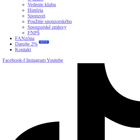
Vedenie klubu
História
Sponzori
Použitie sponzorského
Sponzorské zmluvy
FNPŠ
FANzóna
NOVÉ
Darujte 2%
Kontakt
Facebook-f
Instagram
Youtube