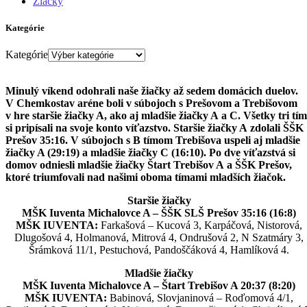
Žiačky
Kategórie
Kategórie
Minulý víkend odohrali naše žiačky až sedem domácich duelov.
V Chemkostav aréne boli v súbojoch s Prešovom a Trebišovom
v hre staršie žiačky A, ako aj mladšie žiačky A a C. Všetky tri tí
si pripísali na svoje konto víťazstvo. Staršie žiačky A zdolali ŠŠK
Prešov 35:16. V súbojoch s B tímom Trebišova uspeli aj mladšie
žiačky A (29:19) a mladšie žiačky C (16:10). Po dve víťazstvá si
domov odniesli mladšie žiačky Štart Trebišov A a ŠŠK Prešov,
ktoré triumfovali nad našimi oboma tímami mladších žiačok.
Staršie žiačky
MŠK Iuventa Michalovce A – ŠŠK SLŠ Prešov 35:16 (16:8)
MŠK IUVENTA:
Farkašová – Kucová 3, Karpáčová, Nistorová,
Dlugošová 4, Holmanová, Mitrová 4, Ondrušová 2, N Szatmáry 3,
Šrámková 11/1, Pestuchová, Pandoščáková 4, Hamlíková 4.
Mladšie žiačky
MŠK Iuventa Michalovce A – Štart Trebišov A 20:37 (8:20)
MŠK IUVENTA:
Babinová, Slovjaninová – Roďomová 4/1,