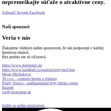
nepremeškajte súťaže o atraktívne ceny.
Zobraziť Iuventa Facebook
Naši sponzori
Veria v nás
Ďakujeme všetkým našim sponzorom, že nás podporujú v každej
športovej situácii.
Bez prehier nie sú víťazstvá.
https://www.doprastav.sk/
https://www.handball.cz/souteze/zeny/mol-liga
Mesto Michalovce
3b s.r.o. - centrum športu a reklamy
Prúdy Trnava - nadštandardné byty blízko centra
Baumit
svetfyzioterapie.sk
Staňte sa naším sponzorom