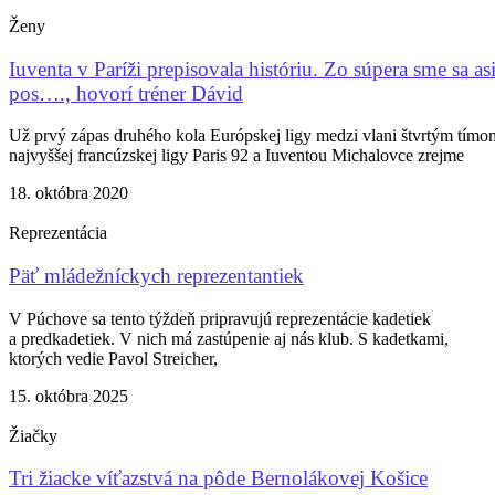
Ženy
Iuventa v Paríži prepisovala históriu. Zo súpera sme sa as
pos…., hovorí tréner Dávid
Už prvý zápas druhého kola Európskej ligy medzi vlani štvrtým tímo
najvyššej francúzskej ligy Paris 92 a Iuventou Michalovce zrejme
18. októbra 2020
Reprezentácia
Päť mládežníckych reprezentantiek
V Púchove sa tento týždeň pripravujú reprezentácie kadetiek
a predkadetiek. V nich má zastúpenie aj nás klub. S kadetkami,
ktorých vedie Pavol Streicher,
15. októbra 2025
Žiačky
Tri žiacke víťazstvá na pôde Bernolákovej Košice