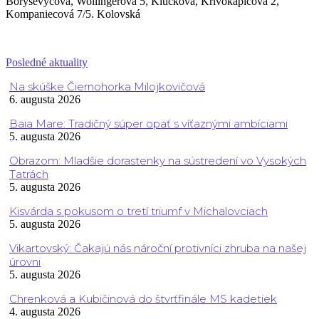
Borysevyčová, Wollingerová 5, Klučková, Krivokapičová 2,
Kompaniecová 7/5. Kolovská
Posledné aktuality
Na skúške Čiernohorka Milojkovičová
6. augusta 2026
Baia Mare: Tradičný súper opäť s víťaznými ambíciami
5. augusta 2026
Obrazom: Mladšie dorastenky na sústredení vo Vysokých
Tatrách
5. augusta 2026
Kisvárda s pokusom o tretí triumf v Michalovciach
5. augusta 2026
Vikartovský: Čakajú nás nároční protivníci zhruba na našej
úrovni
5. augusta 2026
Chrenková a Kubičinová do štvrťfinále MS kadetiek
4. augusta 2026