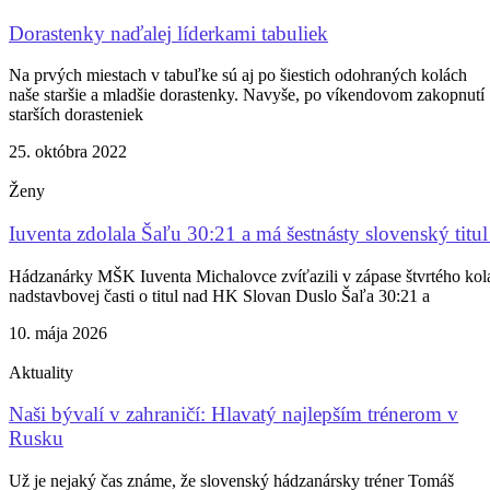
Dorastenky naďalej líderkami tabuliek
Na prvých miestach v tabuľke sú aj po šiestich odohraných kolách
naše staršie a mladšie dorastenky. Navyše, po víkendovom zakopnutí
starších dorasteniek
25. októbra 2022
Ženy
Iuventa zdolala Šaľu 30:21 a má šestnásty slovenský titul
Hádzanárky MŠK Iuventa Michalovce zvíťazili v zápase štvrtého kol
nadstavbovej časti o titul nad HK Slovan Duslo Šaľa 30:21 a
10. mája 2026
Aktuality
Naši bývalí v zahraničí: Hlavatý najlepším trénerom v
Rusku
Už je nejaký čas známe, že slovenský hádzanársky tréner Tomáš