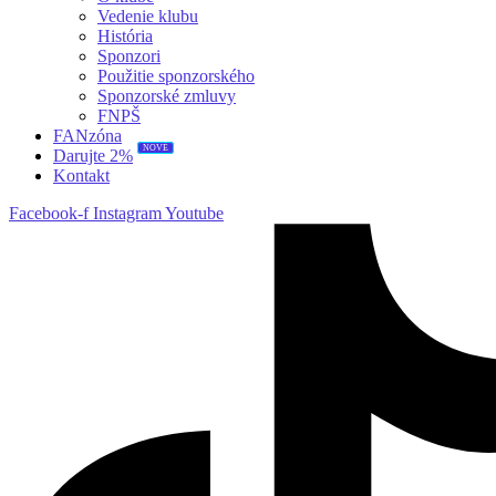
Vedenie klubu
História
Sponzori
Použitie sponzorského
Sponzorské zmluvy
FNPŠ
FANzóna
NOVÉ
Darujte 2%
Kontakt
Facebook-f
Instagram
Youtube