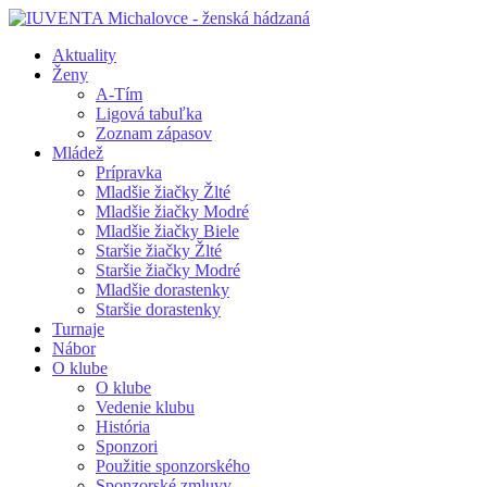
Aktuality
Ženy
A-Tím
Ligová tabuľka
Zoznam zápasov
Mládež
Prípravka
Mladšie žiačky Žlté
Mladšie žiačky Modré
Mladšie žiačky Biele
Staršie žiačky Žlté
Staršie žiačky Modré
Mladšie dorastenky
Staršie dorastenky
Turnaje
Nábor
O klube
O klube
Vedenie klubu
História
Sponzori
Použitie sponzorského
Sponzorské zmluvy