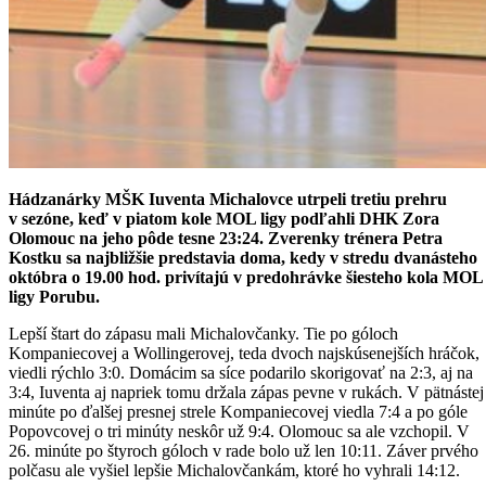
Hádzanárky MŠK Iuventa Michalovce utrpeli tretiu prehru
v sezóne, keď v piatom kole MOL ligy podľahli DHK Zora
Olomouc na jeho pôde tesne 23:24. Zverenky trénera Petra
Kostku sa najbližšie predstavia doma, kedy v stredu dvanásteho
októbra o 19.00 hod. privítajú v predohrávke šiesteho kola MOL
ligy Porubu.
Lepší štart do zápasu mali Michalovčanky. Tie po góloch
Kompaniecovej a Wollingerovej, teda dvoch najskúsenejších hráčok,
viedli rýchlo 3:0. Domácim sa síce podarilo skorigovať na 2:3, aj na
3:4, Iuventa aj napriek tomu držala zápas pevne v rukách. V pätnástej
minúte po ďalšej presnej strele Kompaniecovej viedla 7:4 a po góle
Popovcovej o tri minúty neskôr už 9:4. Olomouc sa ale vzchopil. V
26. minúte po štyroch góloch v rade bolo už len 10:11. Záver prvého
polčasu ale vyšiel lepšie Michalovčankám, ktoré ho vyhrali 14:12.