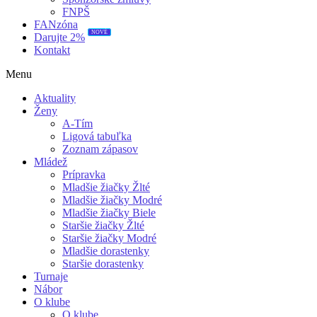
FNPŠ
FANzóna
NOVÉ
Darujte 2%
Kontakt
Menu
Aktuality
Ženy
A-Tím
Ligová tabuľka
Zoznam zápasov
Mládež
Prípravka
Mladšie žiačky Žlté
Mladšie žiačky Modré
Mladšie žiačky Biele
Staršie žiačky Žlté
Staršie žiačky Modré
Mladšie dorastenky
Staršie dorastenky
Turnaje
Nábor
O klube
O klube