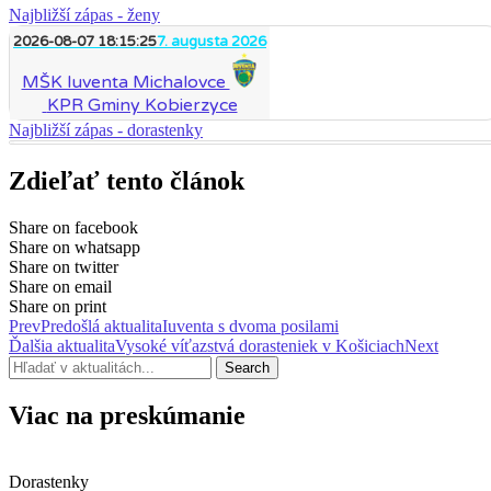
Najbližší zápas - ženy
2026-08-07 18:15:25
7. augusta 2026
MŠK Iuventa Michalovce
KPR Gminy Kobierzyce
Najbližší zápas - dorastenky
Zdieľať tento článok
Share on facebook
Share on whatsapp
Share on twitter
Share on email
Share on print
Prev
Predošlá aktualita
Iuventa s dvoma posilami
Ďalšia aktualita
Vysoké víťazstvá dorasteniek v Košiciach
Next
Search
Viac na preskúmanie
Dorastenky