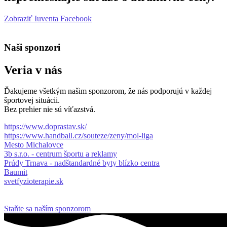
Zobraziť Iuventa Facebook
Naši sponzori
Veria v nás
Ďakujeme všetkým našim sponzorom, že nás podporujú v každej
športovej situácii.
Bez prehier nie sú víťazstvá.
https://www.doprastav.sk/
https://www.handball.cz/souteze/zeny/mol-liga
Mesto Michalovce
3b s.r.o. - centrum športu a reklamy
Prúdy Trnava - nadštandardné byty blízko centra
Baumit
svetfyzioterapie.sk
Staňte sa naším sponzorom