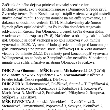
Začiatok druhého dejstva priniesol rovnaký scenár v hre
Michalovčaniek, ako v domácom zápase s Dunajskou Stredou prvý.
Zverenky trénera Petra Kostku sa opäť trápili v ofenzíve a gól nestreli
dlhých deväť minút. To využili domáce na nielenže vyrovnanie, ale
dokonca sa dostali do vedenia 15:14. Michalovčanky ale šnúrou
štyroch gólov opäť odskočili, na čo lavička domácich reagovala
oddychovým časom. Ten Olomoucu prospel, keďže dvoma gólmi
v rade sa vrátil do zápasu (17:18). Následne sa oba tímy ťahali o kaž
gól. Olomouc sa opäť vzchopil a po góle Kuxovej v 50. minúte
vyrovnal na 20:20. Vyrovnané bolo aj sedem minút pred koncom po
góle Přikrylovej a po presnej strele Fryčákovej DHK Zora dokonca
viedol v 56. minúte 23:22. Dve minúty pred koncom opäť vyrovnala
Wollingerová, no na body to Zemplínčankám nestačilo. V poslednej
minúte totiž strhla víťazstvo na stranu Olomouca Fryčáková.
DHK Zora Olomouc – MŠK Iuventa Michalovce 24:23 (12:14)
Pok. hody:
2/2 – 5/5.
Vylúčené:
6 – 5.
Rozhodovali:
Kučerka a
Frieder (obaja Česká republika). Divákov:
DHK ZORA:
Habermannová, Polášková, Spurná – T. Fryčáková 4,
Jansová, Krajčovičová, Krejzlíková 1, Kubálková 1, Kuxová 9/2,
Machačová 3, Možíšová 2, Protivánková, Přikrylová 2, Roupová,
Smějová 2, Závišková.
MŠK IUVENTA:
Jablonská, Almeidová – Dvorščáková 3,
Štefaniková, Dmytrenková, Popovcová 3, Soskyda, Kohučová 2,