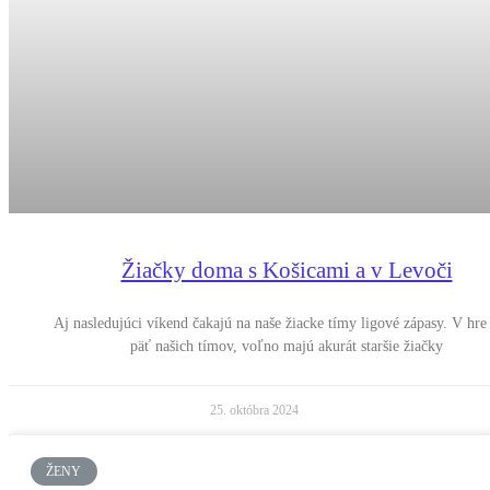
Žiačky doma s Košicami a v Levoči
Aj nasledujúci víkend čakajú na naše žiacke tímy ligové zápasy. V hre
päť našich tímov, voľno majú akurát staršie žiačky
25. októbra 2024
ŽENY