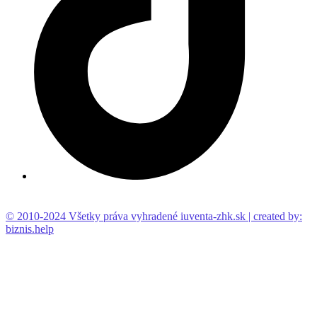
© 2010-2024 Všetky práva vyhradené iuventa-zhk.sk | created by:
biznis.help