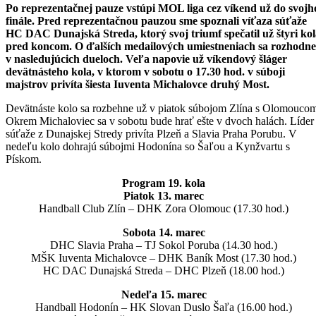
Po reprezentačnej pauze vstúpi MOL liga cez víkend už do svojh
finále. Pred reprezentačnou pauzou sme spoznali víťaza súťaže
HC DAC Dunajská Streda, ktorý svoj triumf spečatil už štyri ko
pred koncom. O ďalších medailových umiestneniach sa rozhodne
v nasledujúcich dueloch. Veľa napovie už víkendový šláger
devätnásteho kola, v ktorom v sobotu o 17.30 hod. v súboji
majstrov privíta šiesta Iuventa Michalovce druhý Most.
Devätnáste kolo sa rozbehne už v piatok súbojom Zlína s Olomouco
Okrem Michaloviec sa v sobotu bude hrať ešte v dvoch halách. Líder
súťaže z Dunajskej Stredy privíta Plzeň a Slavia Praha Porubu. V
nedeľu kolo dohrajú súbojmi Hodonína so Šaľou a Kynžvartu s
Pískom.
Program 19. kola
Piatok 13. marec
Handball Club Zlín – DHK Zora Olomouc (17.30 hod.)
Sobota 14. marec
DHC Slavia Praha – TJ Sokol Poruba (14.30 hod.)
MŠK Iuventa Michalovce – DHK Baník Most (17.30 hod.)
HC DAC Dunajská Streda – DHC Plzeň (18.00 hod.)
Nedeľa 15. marec
Handball Hodonín – HK Slovan Duslo Šaľa (16.00 hod.)