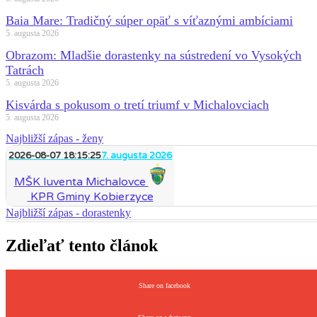
Baia Mare: Tradičný súper opäť s víťaznými ambíciami
5. augusta 2026
Obrazom: Mladšie dorastenky na sústredení vo Vysokých
Tatrách
5. augusta 2026
Kisvárda s pokusom o tretí triumf v Michalovciach
5. augusta 2026
Najbližší zápas - ženy
2026-08-07 18:15:25
7. augusta 2026
MŠK Iuventa Michalovce
KPR Gminy Kobierzyce
Najbližší zápas - dorastenky
Zdieľať tento článok
Share on facebook