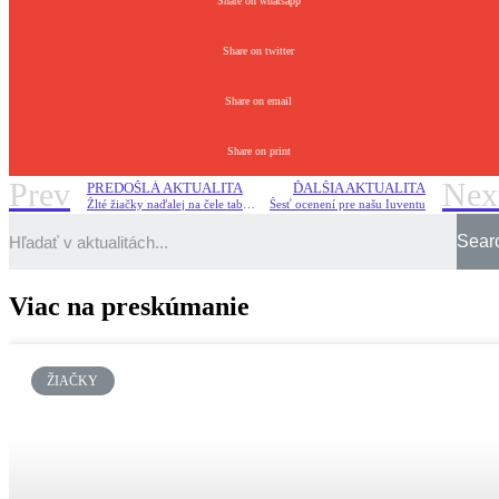
Share on whatsapp
Share on twitter
Share on email
Share on print
Prev
Nex
PREDOŠLÁ AKTUALITA
ĎALŠIA AKTUALITA
Žlté žiačky naďalej na čele tabuliek
Šesť ocenení pre našu Iuventu
Sear
Viac na preskúmanie
ŽIAČKY