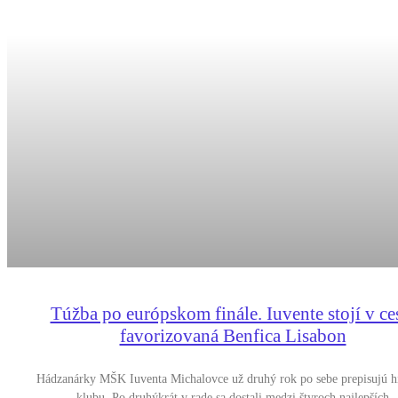
Túžba po európskom finále. Iuvente stojí v ce
favorizovaná Benfica Lisabon
Hádzanárky MŠK Iuventa Michalovce už druhý rok po sebe prepisujú hi
klubu. Po druhýkrát v rade sa dostali medzi štyroch najlepších