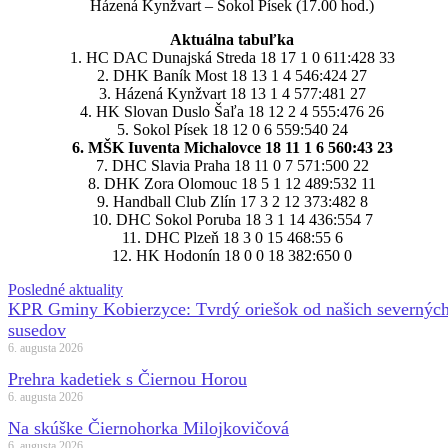
Házená Kynžvart – Sokol Písek (17.00 hod.)
Aktuálna tabuľka
1. HC DAC Dunajská Streda 18 17 1 0 611:428 33
2. DHK Baník Most 18 13 1 4 546:424 27
3. Házená Kynžvart 18 13 1 4 577:481 27
4. HK Slovan Duslo Šaľa 18 12 2 4 555:476 26
5. Sokol Písek 18 12 0 6 559:540 24
6. MŠK Iuventa Michalovce 18 11 1 6 560:43 23
7. DHC Slavia Praha 18 11 0 7 571:500 22
8. DHK Zora Olomouc 18 5 1 12 489:532 11
9. Handball Club Zlín 17 3 2 12 373:482 8
10. DHC Sokol Poruba 18 3 1 14 436:554 7
11. DHC Plzeň 18 3 0 15 468:55 6
12. HK Hodonín 18 0 0 18 382:650 0
Posledné aktuality
KPR Gminy Kobierzyce: Tvrdý oriešok od našich severnýc
susedov
6. augusta 2026
Prehra kadetiek s Čiernou Horou
6. augusta 2026
Na skúške Čiernohorka Milojkovičová
6. augusta 2026