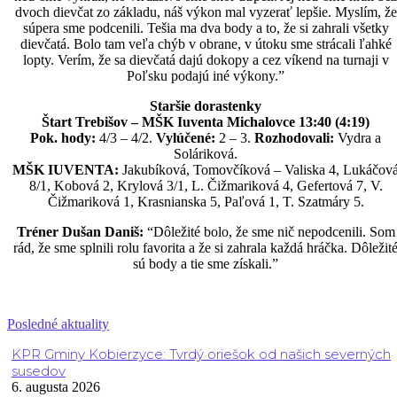
dvoch dievčat zo základu, náš výkon mal vyzerať lepšie. Myslím, že
súpera sme podcenili. Tešia ma dva body a to, že si zahrali všetky
dievčatá. Bolo tam veľa chýb v obrane, v útoku sme strácali ľahké
lopty. Verím, že sa dievčatá dajú dokopy a cez víkend na turnaji v
Poľsku podajú iné výkony.”
Staršie dorastenky
Štart Trebišov – MŠK Iuventa Michalovce 13:40 (4:19)
Pok. hody:
4/3 – 4/2.
Vylúčené:
2 – 3.
Rozhodovali:
Vydra a
Soláriková.
MŠK IUVENTA:
Jakubíková, Tomovčíková – Valiska 4, Lukáčov
8/1, Kobová 2, Krylová 3/1, L. Čižmariková 4, Gefertová 7, V.
Čižmariková 1, Krasnianska 5, Paľová 1, T. Szatmáry 5.
Tréner Dušan Daniš:
“Dôležité bolo, že sme nič nepodcenili. Som
rád, že sme splnili rolu favorita a že si zahrala každá hráčka. Dôležit
sú body a tie sme získali.”
Posledné aktuality
KPR Gminy Kobierzyce: Tvrdý oriešok od našich severných
susedov
6. augusta 2026