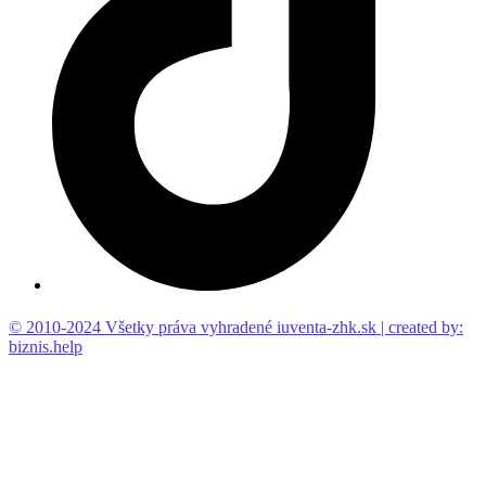
© 2010-2024 Všetky práva vyhradené iuventa-zhk.sk | created by:
biznis.help