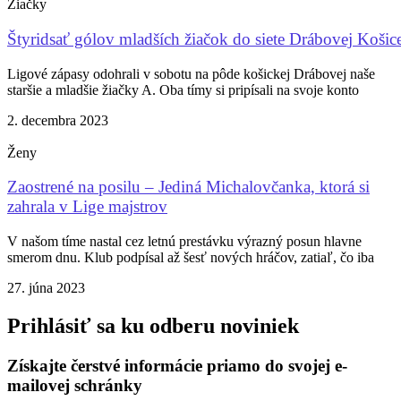
Žiačky
Štyridsať gólov mladších žiačok do siete Drábovej Košic
Ligové zápasy odohrali v sobotu na pôde košickej Drábovej naše
staršie a mladšie žiačky A. Oba tímy si pripísali na svoje konto
2. decembra 2023
Ženy
Zaostrené na posilu – Jediná Michalovčanka, ktorá si
zahrala v Lige majstrov
V našom tíme nastal cez letnú prestávku výrazný posun hlavne
smerom dnu. Klub podpísal až šesť nových hráčov, zatiaľ, čo iba
27. júna 2023
Prihlásiť sa ku odberu noviniek
Získajte čerstvé informácie priamo do svojej e-
mailovej schránky