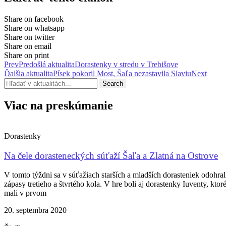
Share on facebook
Share on whatsapp
Share on twitter
Share on email
Share on print
Prev
Predošlá aktualita
Dorastenky v stredu v Trebišove
Ďalšia aktualita
Písek pokoril Most, Šaľa nezastavila Slaviu
Next
Search
Viac na preskúmanie
Dorastenky
Na čele dorasteneckých súťaží Šaľa a Zlatná na Ostrove
V tomto týždni sa v súťažiach starších a mladších dorasteniek odohral
zápasy tretieho a štvrtého kola. V hre boli aj dorastenky Iuventy, ktor
mali v prvom
20. septembra 2020