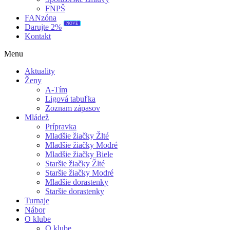
FNPŠ
FANzóna
NOVÉ
Darujte 2%
Kontakt
Menu
Aktuality
Ženy
A-Tím
Ligová tabuľka
Zoznam zápasov
Mládež
Prípravka
Mladšie žiačky Žlté
Mladšie žiačky Modré
Mladšie žiačky Biele
Staršie žiačky Žlté
Staršie žiačky Modré
Mladšie dorastenky
Staršie dorastenky
Turnaje
Nábor
O klube
O klube