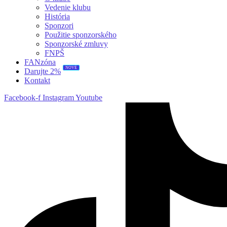
Vedenie klubu
História
Sponzori
Použitie sponzorského
Sponzorské zmluvy
FNPŠ
FANzóna
NOVÉ
Darujte 2%
Kontakt
Facebook-f
Instagram
Youtube