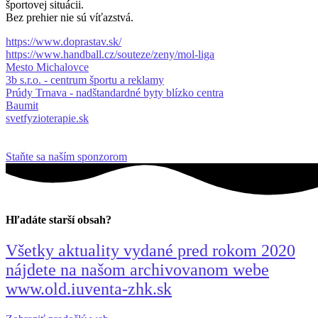
športovej situácii.
Bez prehier nie sú víťazstvá.
https://www.doprastav.sk/
https://www.handball.cz/souteze/zeny/mol-liga
Mesto Michalovce
3b s.r.o. - centrum športu a reklamy
Prúdy Trnava - nadštandardné byty blízko centra
Baumit
svetfyzioterapie.sk
Staňte sa naším sponzorom
Hľadáte starší obsah?
Všetky aktuality vydané pred rokom 2020
nájdete na našom archivovanom webe
www.old.iuventa-zhk.sk