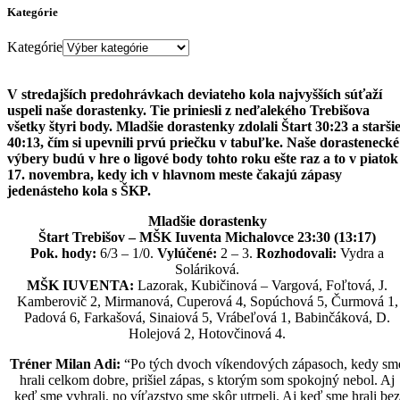
Kategórie
Kategórie
V stredajších predohrávkach deviateho kola najvyšších súťaží
uspeli naše dorastenky. Tie priniesli z neďalekého Trebišova
všetky štyri body. Mladšie dorastenky zdolali Štart 30:23 a starši
40:13, čím si upevnili prvú priečku v tabuľke. Naše dorastenecké
výbery budú v hre o ligové body tohto roku ešte raz a to v piatok
17. novembra, kedy ich v hlavnom meste čakajú zápasy
jedenásteho kola s ŠKP.
Mladšie dorastenky
Štart Trebišov – MŠK Iuventa Michalovce 23:30 (13:17)
Pok. hody:
6/3 – 1/0.
Vylúčené:
2 – 3.
Rozhodovali:
Vydra a
Soláriková.
MŠK IUVENTA:
Lazorak, Kubičinová – Vargová, Foľtová, J.
Kamberovič 2, Mirmanová, Cuperová 4, Sopúchová 5, Čurmová 1,
Padová 6, Farkašová, Sinaiová 5, Vrábeľová 1, Babinčáková, D.
Holejová 2, Hotovčinová 4.
Tréner Milan Adi:
“Po tých dvoch víkendových zápasoch, kedy sm
hrali celkom dobre, prišiel zápas, s ktorým som spokojný nebol. Aj
keď sme vyhrali, no víťazstvo sme skôr utrpeli. Aj keď sme hrali bez