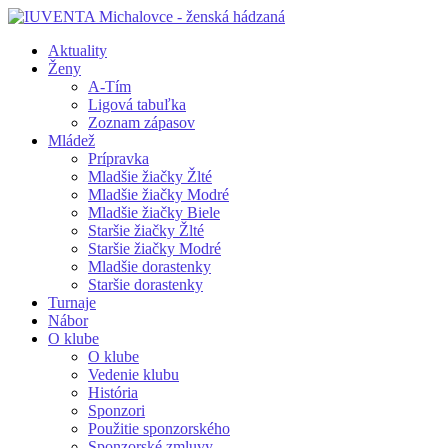
Aktuality
Ženy
A-Tím
Ligová tabuľka
Zoznam zápasov
Mládež
Prípravka
Mladšie žiačky Žlté
Mladšie žiačky Modré
Mladšie žiačky Biele
Staršie žiačky Žlté
Staršie žiačky Modré
Mladšie dorastenky
Staršie dorastenky
Turnaje
Nábor
O klube
O klube
Vedenie klubu
História
Sponzori
Použitie sponzorského
Sponzorské zmluvy