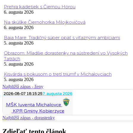
Prehra kadetiek s Čiernou Horou
6. augusta 2026
Na skúške Čiernohorka Milojkovičová
6. augusta 2026
Baia Mare: Tradičný súper opäť s víťaznými ambíciami
5. augusta 2026
Obrazom: Mladšie dorastenky na sústredení vo Vysokých
Tatrách
5. augusta 2026
Kisvárda s pokusom o tretí triumf v Michalovciach
5. augusta 2026
Najbližší zápas - ženy
2026-08-07 18:15:25
7. augusta 2026
MŠK Iuventa Michalovce
KPR Gminy Kobierzyce
Najbližší zápas - dorastenky
Zdieľať tento článok