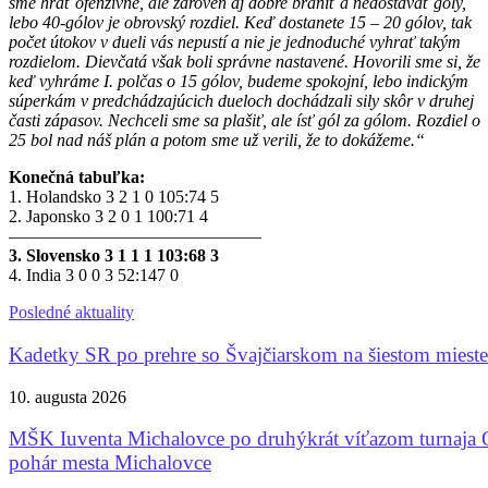
sme hrať ofenzívne, ale zároveň aj dobre brániť a nedostávať góly,
lebo 40-gólov je obrovský rozdiel. Keď dostanete 15 – 20 gólov, tak
počet útokov v dueli vás nepustí a nie je jednoduché vyhrať takým
rozdielom. Dievčatá však boli správne nastavené. Hovorili sme si, že
keď vyhráme I. polčas o 15 gólov, budeme spokojní, lebo indickým
súperkám v predchádzajúcich dueloch dochádzali sily skôr v druhej
časti zápasov. Nechceli sme sa plašiť, ale ísť gól za gólom. Rozdiel o
25 bol nad náš plán a potom sme už verili, že to dokážeme.“
Konečná tabuľka:
1. Holandsko 3 2 1 0 105:74 5
2. Japonsko 3 2 0 1 100:71 4
——————————————–
3. Slovensko 3 1 1 1 103:68 3
4. India 3 0 0 3 52:147 0
Posledné aktuality
Kadetky SR po prehre so Švajčiarskom na šiestom mieste
10. augusta 2026
MŠK Iuventa Michalovce po druhýkrát víťazom turnaja 
pohár mesta Michalovce