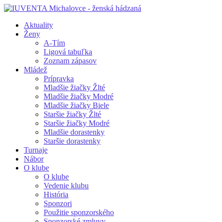
Aktuality
Ženy
A-Tím
Ligová tabuľka
Zoznam zápasov
Mládež
Prípravka
Mladšie žiačky Žlté
Mladšie žiačky Modré
Mladšie žiačky Biele
Staršie žiačky Žlté
Staršie žiačky Modré
Mladšie dorastenky
Staršie dorastenky
Turnaje
Nábor
O klube
O klube
Vedenie klubu
História
Sponzori
Použitie sponzorského
Sponzorské zmluvy