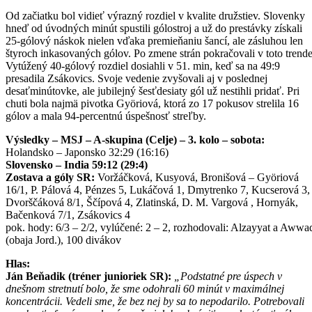
Od začiatku bol vidieť výrazný rozdiel v kvalite družstiev. Slovenky
hneď od úvodných minút spustili gólostroj a už do prestávky získali
25-gólový náskok nielen vďaka premieňaniu šancí, ale zásluhou len
štyroch inkasovaných gólov. Po zmene strán pokračovali v toto trende
Vytúžený 40-gólový rozdiel dosiahli v 51. min, keď sa na 49:9
presadila Zsákovics. Svoje vedenie zvyšovali aj v poslednej
desaťminútovke, ale jubilejný šesťdesiaty gól už nestihli pridať. Pri
chuti bola najmä pivotka Györiová, ktorá zo 17 pokusov strelila 16
gólov a mala 94-percentnú úspešnosť streľby.
Výsledky – MSJ – A-skupina (Celje) – 3. kolo – sobota:
Holandsko – Japonsko 32:29 (16:16)
Slovensko – India 59:12 (29:4)
Zostava a góly SR:
Voržáčková, Kusyová, Bronišová – Györiová
16/1, P. Pálová 4, Pénzes 5, Lukáčová 1, Dmytrenko 7, Kucserová 3,
Dvorščáková 8/1, Ščípová 4, Zlatinská, D. M. Vargová , Hornyák,
Bačenková 7/1, Zsákovics 4
pok. hody: 6/3 – 2/2, vylúčené: 2 – 2, rozhodovali: Alzayyat a Awwa
(obaja Jord.), 100 divákov
Hlas:
Ján Beňadik (tréner junioriek SR):
„Podstatné pre úspech v
dnešnom stretnutí bolo, že sme odohrali 60 minút v maximálnej
koncentrácii. Vedeli sme, že bez nej by sa to nepodarilo. Potrebovali