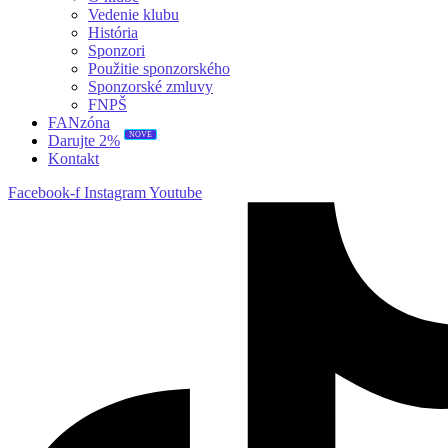
Vedenie klubu
História
Sponzori
Použitie sponzorského
Sponzorské zmluvy
FNPŠ
FANzóna
NOVÉ
Darujte 2%
Kontakt
Facebook-f
Instagram
Youtube