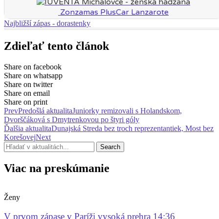
Zonzamas PlusCar Lanzarote
Najbližší zápas - dorastenky
Zdieľať tento článok
Share on facebook
Share on whatsapp
Share on twitter
Share on email
Share on print
Prev
Predošlá aktualita
Juniorky remizovali s Holandskom,
Dvorščáková s Dmytrenkovou po štyri góly
Ďalšia aktualita
Dunajská Streda bez troch reprezentantiek, Most bez
Korešovej
Next
Search
Viac na preskúmanie
Ženy
V prvom zápase v Paríži vysoká prehra 14:36