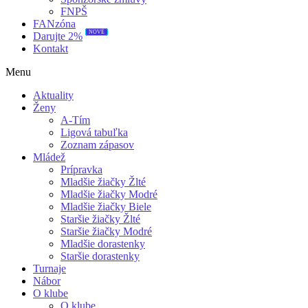
FNPŠ
FANzóna
NOVÉ
Darujte 2%
Kontakt
Menu
Aktuality
Ženy
A-Tím
Ligová tabuľka
Zoznam zápasov
Mládež
Prípravka
Mladšie žiačky Žlté
Mladšie žiačky Modré
Mladšie žiačky Biele
Staršie žiačky Žlté
Staršie žiačky Modré
Mladšie dorastenky
Staršie dorastenky
Turnaje
Nábor
O klube
O klube