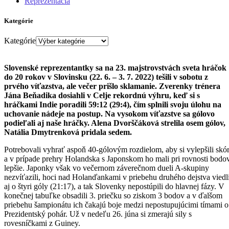
Reprezentácia
Kategórie
Kategórie
Slovenské reprezentantky sa na 23. majstrovstvách sveta hráčok
do 20 rokov v Slovinsku (22. 6. – 3. 7. 2022) tešili v sobotu z
prvého víťazstva, ale večer prišlo sklamanie. Zverenky trénera
Jána Beňadika dosiahli v Celje rekordnú výhru, keď si s
hráčkami Indie poradili 59:12 (29:4), čím splnili svoju úlohu na
uchovanie nádeje na postup. Na vysokom víťazstve sa gólovo
podieľali aj naše hráčky. Alena Dvorščáková strelila osem gólov,
Natália Dmytrenková pridala sedem.
Potrebovali vyhrať aspoň 40-gólovým rozdielom, aby si vylepšili skó
a v prípade prehry Holandska s Japonskom ho mali pri rovnosti bodo
lepšie. Japonky však vo večernom záverečnom dueli A-skupiny
nezvíťazili, hoci nad Holanďankami v priebehu druhého dejstva viedl
aj o štyri góly (21:17), a tak Slovenky nepostúpili do hlavnej fázy. V
konečnej tabuľke obsadili 3. priečku so ziskom 3 bodov a v ďalšom
priebehu šampionátu ich čakajú boje medzi nepostupujúcimi tímami o
Prezidentský pohár. Už v nedeľu 26. júna si zmerajú sily s
rovesníčkami z Guiney.