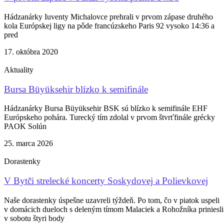
Hádzanárky Iuventy Michalovce prehrali v prvom zápase druhého
kola Európskej ligy na pôde francúzskeho Paris 92 vysoko 14:36 a
pred
17. októbra 2020
Aktuality
Bursa Büyüksehir blízko k semifinále
Hádzanárky Bursa Büyüksehir BSK sú blízko k semifinále EHF
Európskeho pohára. Turecký tím zdolal v prvom štvrťfinále grécky
PAOK Solún
25. marca 2026
Dorastenky
V Bytči strelecké koncerty Soskydovej a Polievkovej
Naše dorastenky úspešne uzavreli týždeň. Po tom, čo v piatok uspeli
v domácich dueloch s deleným tímom Malaciek a Rohožníka priniesli
v sobotu štyri body