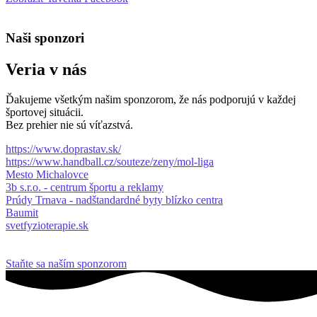
Naši sponzori
Veria v nás
Ďakujeme všetkým našim sponzorom, že nás podporujú v každej
športovej situácii.
Bez prehier nie sú víťazstvá.
https://www.doprastav.sk/
https://www.handball.cz/souteze/zeny/mol-liga
Mesto Michalovce
3b s.r.o. - centrum športu a reklamy
Prúdy Trnava - nadštandardné byty blízko centra
Baumit
svetfyzioterapie.sk
Staňte sa naším sponzorom