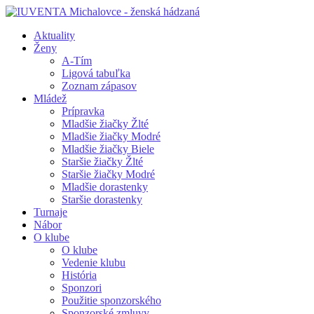
Aktuality
Ženy
A-Tím
Ligová tabuľka
Zoznam zápasov
Mládež
Prípravka
Mladšie žiačky Žlté
Mladšie žiačky Modré
Mladšie žiačky Biele
Staršie žiačky Žlté
Staršie žiačky Modré
Mladšie dorastenky
Staršie dorastenky
Turnaje
Nábor
O klube
O klube
Vedenie klubu
História
Sponzori
Použitie sponzorského
Sponzorské zmluvy