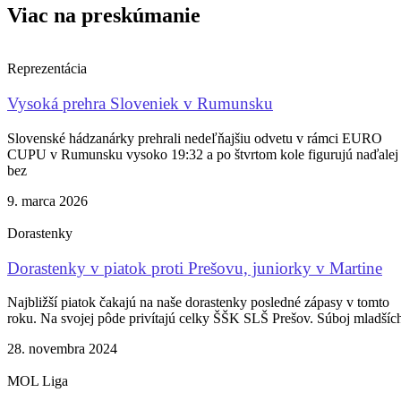
Viac na preskúmanie
Reprezentácia
Vysoká prehra Sloveniek v Rumunsku
Slovenské hádzanárky prehrali nedeľňajšiu odvetu v rámci EURO
CUPU v Rumunsku vysoko 19:32 a po štvrtom kole figurujú naďalej
bez
9. marca 2026
Dorastenky
Dorastenky v piatok proti Prešovu, juniorky v Martine
Najbližší piatok čakajú na naše dorastenky posledné zápasy v tomto
roku. Na svojej pôde privítajú celky ŠŠK SLŠ Prešov. Súboj mladšíc
28. novembra 2024
MOL Liga