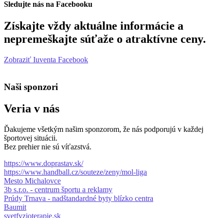
Sledujte nás na Facebooku
Získajte vždy aktuálne informácie a
nepremeškajte súťaže o atraktívne ceny.
Zobraziť Iuventa Facebook
Naši sponzori
Veria v nás
Ďakujeme všetkým našim sponzorom, že nás podporujú v každej
športovej situácii.
Bez prehier nie sú víťazstvá.
https://www.doprastav.sk/
https://www.handball.cz/souteze/zeny/mol-liga
Mesto Michalovce
3b s.r.o. - centrum športu a reklamy
Prúdy Trnava - nadštandardné byty blízko centra
Baumit
svetfyzioterapie.sk