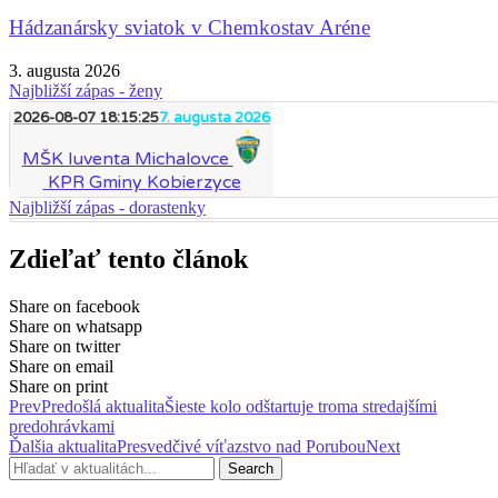
Hádzanársky sviatok v Chemkostav Aréne
3. augusta 2026
Najbližší zápas - ženy
2026-08-07 18:15:25
7. augusta 2026
MŠK Iuventa Michalovce
KPR Gminy Kobierzyce
Najbližší zápas - dorastenky
Zdieľať tento článok
Share on facebook
Share on whatsapp
Share on twitter
Share on email
Share on print
Prev
Predošlá aktualita
Šieste kolo odštartuje troma stredajšími
predohrávkami
Ďalšia aktualita
Presvedčivé víťazstvo nad Porubou
Next
Search