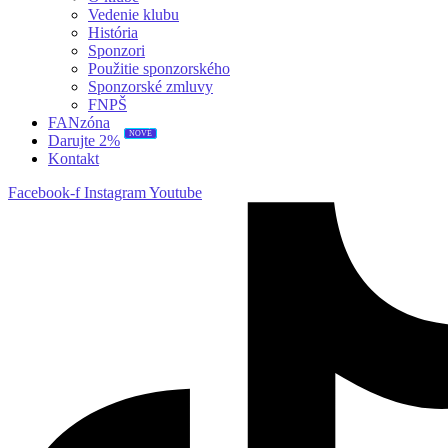
Vedenie klubu
História
Sponzori
Použitie sponzorského
Sponzorské zmluvy
FNPŠ
FANzóna
NOVÉ
Darujte 2%
Kontakt
Facebook-f
Instagram
Youtube