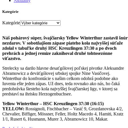
Aktuality
Kategórie
Kategórie
Náš pohárový súper, švajčiarsky Yellow Winterthur zastavil šnú
nezdarov. V sobotňajšom zápase piateho kola najvyššej súťaže
zdolal v tabuľke druhý HSC Kreuzlingen 37:30 a po dvoch
prehrách a jednej remíze zaknihoval druhé tohtosezónne
víťazstvo.
Strelecky sa darilo hlavne desaťgólovej poľskej pivotke Aleksandre
Abramowicz a deväťgólovej srbskej spojke Nine Vasičovej.
Winterthur do konfrontácie s našim celkom odohrá podobne ako
Iuventa ešte jeden zápas. Už dnes, teda rovnako ako nás, ho čaká
predohrávka šiesteho kola najvyššej švajčiarskej ligy, v ktorej sa
predstaví na ihrisku Herzogenbuchsee.
Yellow Winterthur – HSC Kreuzlingen 37:30 (16:15)
YELLOW:
Rossignoli, Fischbacher – Vasić 9, Grozdanovska 4/2,
Chevalier, Biffiger, Mössner, Feller, Holtz Macedo 4, Hamiti, Kratz
1/1, Rusert 6, Husmann, Murer 3, Abramowicz 10, Makar.