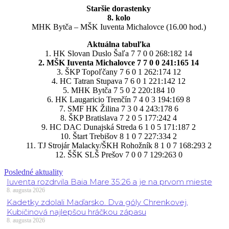
Staršie dorastenky
8. kolo
MHK Bytča – MŠK Iuventa Michalovce (16.00 hod.)
Aktuálna tabuľka
1. HK Slovan Duslo Šaľa 7 7 0 0 268:182 14
2. MŠK Iuventa Michalovce 7 7 0 0 241:165 14
3. ŠKP Topoľčany 7 6 0 1 262:174 12
4. HC Tatran Stupava 7 6 0 1 221:142 12
5. MHK Bytča 7 5 0 2 220:184 10
6. HK Laugaricio Trenčín 7 4 0 3 194:169 8
7. SMF HK Žilina 7 3 0 4 243:178 6
8. ŠKP Bratislava 7 2 0 5 177:242 4
9. HC DAC Dunajská Streda 6 1 0 5 171:187 2
10. Štart Trebišov 8 1 0 7 227:334 2
11. TJ Strojár Malacky/ŠKH Rohožník 8 1 0 7 168:293 2
12. ŠŠK SLŠ Prešov 7 0 0 7 129:263 0
Posledné aktuality
Iuventa rozdrvila Baia Mare 35:26 a je na prvom mieste
8. augusta 2026
Kadetky zdolali Maďarsko. Dva góly Chrenkovej,
Kubičinová najlepšou hráčkou zápasu
8. augusta 2026