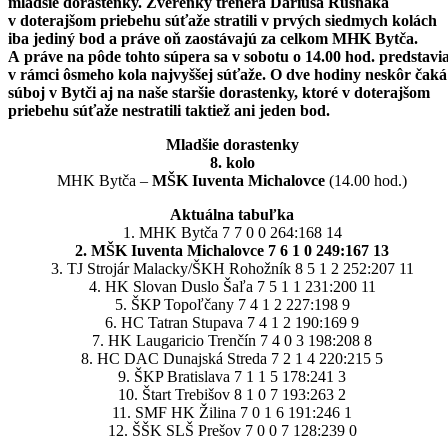
mladšie dorastenky. Zverenky trénera Dáriusa Rusnáka
v doterajšom priebehu súťaže stratili v prvých siedmych kolách
iba jediný bod a práve oň zaostávajú za celkom MHK Bytča.
A práve na pôde tohto súpera sa v sobotu o 14.00 hod. predstavi
v rámci ôsmeho kola najvyššej súťaže. O dve hodiny neskôr čaká
súboj v Bytči aj na naše staršie dorastenky, ktoré v doterajšom
priebehu súťaže nestratili taktiež ani jeden bod.
Mladšie dorastenky
8. kolo
MHK Bytča –
MŠK Iuventa Michalovce
(14.00 hod.)
Aktuálna tabuľka
1. MHK Bytča 7 7 0 0 264:168 14
2. MŠK Iuventa Michalovce 7 6 1 0 249:167 13
3. TJ Strojár Malacky/ŠKH Rohožník 8 5 1 2 252:207 11
4. HK Slovan Duslo Šaľa 7 5 1 1 231:200 11
5. ŠKP Topoľčany 7 4 1 2 227:198 9
6. HC Tatran Stupava 7 4 1 2 190:169 9
7. HK Laugaricio Trenčín 7 4 0 3 198:208 8
8. HC DAC Dunajská Streda 7 2 1 4 220:215 5
9. ŠKP Bratislava 7 1 1 5 178:241 3
10. Štart Trebišov 8 1 0 7 193:263 2
11. SMF HK Žilina 7 0 1 6 191:246 1
12. ŠŠK SLŠ Prešov 7 0 0 7 128:239 0