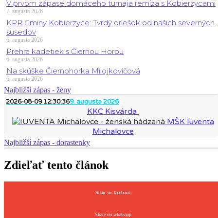
V prvom zápase domáceho turnaja remíza s Kobierzycami
7. augusta 2026
KPR Gminy Kobierzyce: Tvrdý oriešok od našich severných
susedov
6. augusta 2026
Prehra kadetiek s Čiernou Horou
6. augusta 2026
Na skúške Čiernohorka Milojkovičová
6. augusta 2026
Najbližší zápas - ženy
2026-08-09 12:30:36
9. augusta 2026
KKC Kisvárda
MŠK Iuventa
Michalovce
Najbližší zápas - dorastenky
Zdieľať tento článok
Share on facebook
Share on whatsapp