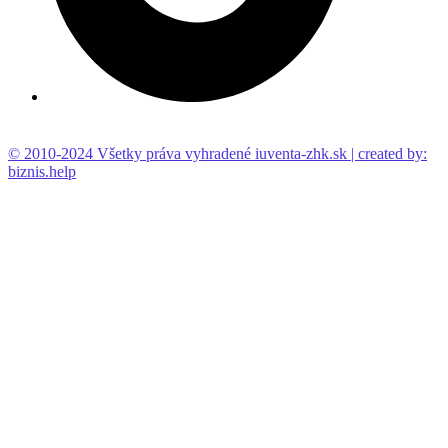
© 2010-2024 Všetky práva vyhradené iuventa-zhk.sk | created by:
biznis.help