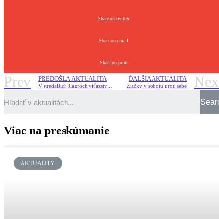
Share on twitter
Share on email
Share on print
Prev
Nex
PREDOŠLÁ AKTUALITA
ĎALŠIA AKTUALITA
V stredajších šlágroch víťazstvá Mostu a Kynžvartu
Žiačky v sobotu proti sebe
Sear
Viac na preskúmanie
AKTUALITY