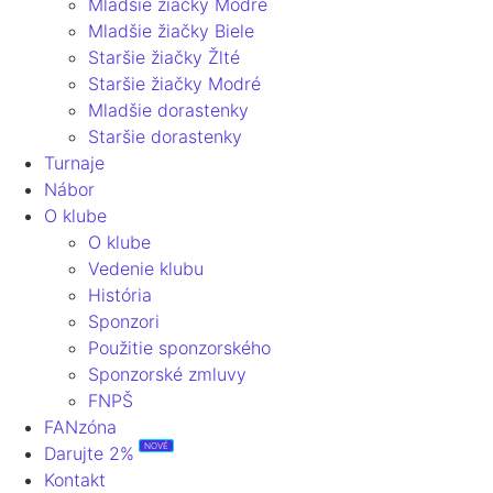
Mladšie žiačky Modré
Mladšie žiačky Biele
Staršie žiačky Žlté
Staršie žiačky Modré
Mladšie dorastenky
Staršie dorastenky
Turnaje
Nábor
O klube
O klube
Vedenie klubu
História
Sponzori
Použitie sponzorského
Sponzorské zmluvy
FNPŠ
FANzóna
NOVÉ
Darujte 2%
Kontakt