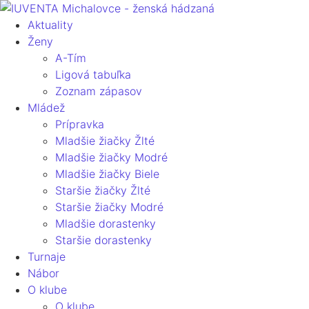
Aktuality
Ženy
A-Tím
Ligová tabuľka
Zoznam zápasov
Mládež
Prípravka
Mladšie žiačky Žlté
Mladšie žiačky Modré
Mladšie žiačky Biele
Staršie žiačky Žlté
Staršie žiačky Modré
Mladšie dorastenky
Staršie dorastenky
Turnaje
Nábor
O klube
O klube