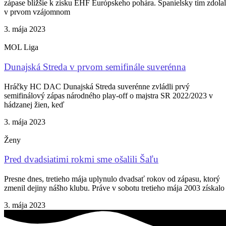
zápase bližšie k zisku EHF Európskeho pohára. Španielsky tím zdolal
v prvom vzájomnom
3. mája 2023
MOL Liga
Dunajská Streda v prvom semifinále suverénna
Hráčky HC DAC Dunajská Streda suverénne zvládli prvý
semifinálový zápas národného play-off o majstra SR 2022/2023 v
hádzanej žien, keď
3. mája 2023
Ženy
Pred dvadsiatimi rokmi sme ošalili Šaľu
Presne dnes, tretieho mája uplynulo dvadsať rokov od zápasu, ktorý
zmenil dejiny nášho klubu. Práve v sobotu tretieho mája 2003 získalo
3. mája 2023