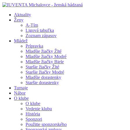
Aktuality
Ženy
A-Tím
Ligová tabuľka
Zoznam zápasov
Mládež
Prípravka
Mladšie žiačky Žlté
Mladšie žiačky Modré
Mladšie žiačky Biele
Staršie žiačky Žlté
Staršie žiačky Modré
Mladšie dorastenky
Staršie dorastenky
Turnaje
Nábor
O klube
O klube
Vedenie klubu
História
Sponzori
Použitie sponzorského
Sponzorské zmluvy