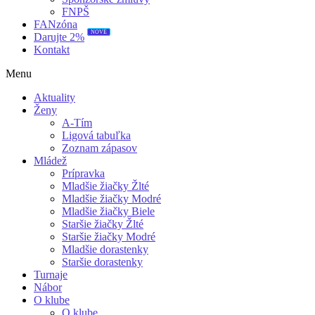
FNPŠ
FANzóna
NOVÉ
Darujte 2%
Kontakt
Menu
Aktuality
Ženy
A-Tím
Ligová tabuľka
Zoznam zápasov
Mládež
Prípravka
Mladšie žiačky Žlté
Mladšie žiačky Modré
Mladšie žiačky Biele
Staršie žiačky Žlté
Staršie žiačky Modré
Mladšie dorastenky
Staršie dorastenky
Turnaje
Nábor
O klube
O klube