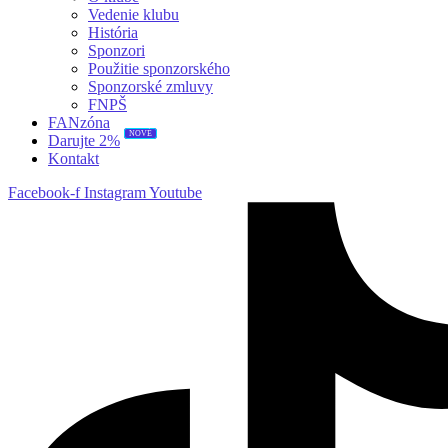
Vedenie klubu
História
Sponzori
Použitie sponzorského
Sponzorské zmluvy
FNPŠ
FANzóna
NOVÉ
Darujte 2%
Kontakt
Facebook-f
Instagram
Youtube