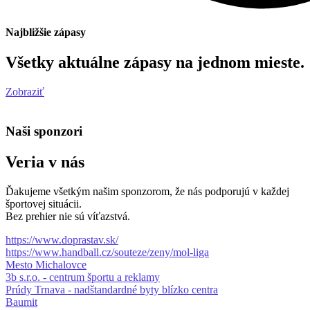
Najbližšie zápasy
Všetky aktuálne zápasy na jednom mieste.
Zobraziť
Naši sponzori
Veria v nás
Ďakujeme všetkým našim sponzorom, že nás podporujú v každej
športovej situácii.
Bez prehier nie sú víťazstvá.
https://www.doprastav.sk/
https://www.handball.cz/souteze/zeny/mol-liga
Mesto Michalovce
3b s.r.o. - centrum športu a reklamy
Prúdy Trnava - nadštandardné byty blízko centra
Baumit