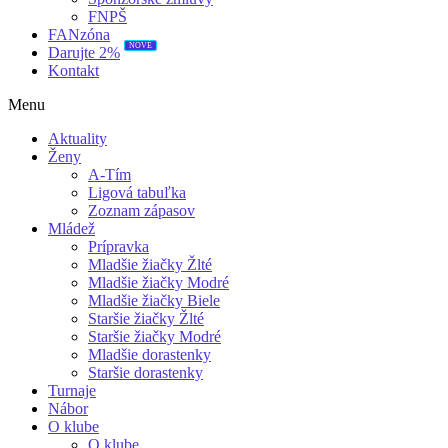
FNPŠ
FANzóna
NOVÉ
Darujte 2%
Kontakt
Menu
Aktuality
Ženy
A-Tím
Ligová tabuľka
Zoznam zápasov
Mládež
Prípravka
Mladšie žiačky Žlté
Mladšie žiačky Modré
Mladšie žiačky Biele
Staršie žiačky Žlté
Staršie žiačky Modré
Mladšie dorastenky
Staršie dorastenky
Turnaje
Nábor
O klube
O klube