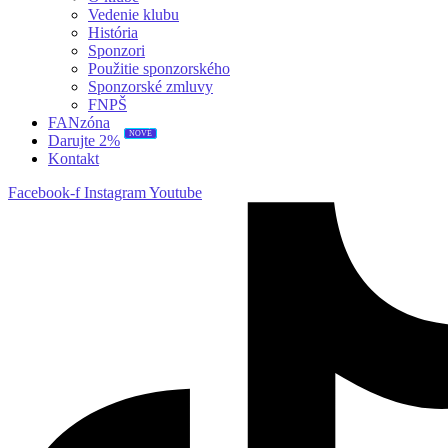
Vedenie klubu
História
Sponzori
Použitie sponzorského
Sponzorské zmluvy
FNPŠ
FANzóna
NOVÉ
Darujte 2%
Kontakt
Facebook-f
Instagram
Youtube