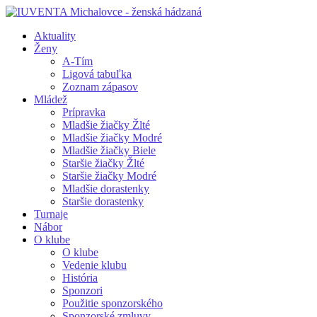
Aktuality
Ženy
A-Tím
Ligová tabuľka
Zoznam zápasov
Mládež
Prípravka
Mladšie žiačky Žlté
Mladšie žiačky Modré
Mladšie žiačky Biele
Staršie žiačky Žlté
Staršie žiačky Modré
Mladšie dorastenky
Staršie dorastenky
Turnaje
Nábor
O klube
O klube
Vedenie klubu
História
Sponzori
Použitie sponzorského
Sponzorské zmluvy