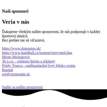
Naši sponzori
Veria v nás
Ďakujeme všetkým našim sponzorom, že nás podporujú v každej
športovej situácii.
Bez prehier nie sú víťazstvá.
https://www.doprastav.sk/
https://www.handball.cz/souteze/zeny/mol-liga
Mesto Michalovce
3b s.r.o. - centrum športu a reklamy
Prúdy Trnava - nadštandardné byty blízko centra
Baumit
svetfyzioterapie.sk
Staňte sa naším sponzorom