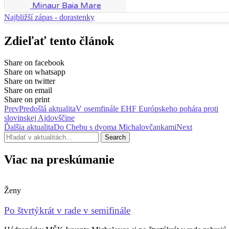
Minaur Baia Mare
Najbližší zápas - dorastenky
Zdieľať tento článok
Share on facebook
Share on whatsapp
Share on twitter
Share on email
Share on print
Prev
Predošlá aktualita
V osemfinále EHF Európskeho pohára proti
slovinskej Ajdovščine
Ďalšia aktualita
Do Chebu s dvoma Michalovčankami
Next
Search
Viac na preskúmanie
Ženy
Po štvrtýkrát v rade v semifinále