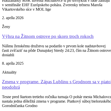
Hádzanárky MŠK Iuventa Michalovce si po štvrtýkrát v rade zahrajú
v semifinále EHF Európskeho pohára. Zverenky trénera Maroša
Vikartovského síce v MOL lige
2. apríla 2026
Ženy
Výhra na Žitnom ostrove po skoro troch rokoch
Nášmu ženskému družstvu sa podarilo v prvom kole nadstavbovej
časti zvíťaziť na pôde Dunajskej Stredy 24:23, čím na Žitnom ostrove
dosiahli
8. apríla 2025
Aktuality
Zmena v programe. Zápas Lublinu s Grodnom sa v piato
neodohrá
Tesne pred štartom tretieho ročníka turnaja O pohár mesta Michalovc
nastala jedna dôležitá zmena v programe. Piatkový súboj bieloruskéh
Gorodničanka Grodno