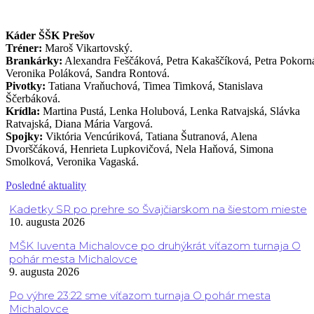
Káder ŠŠK Prešov
Tréner:
Maroš Vikartovský.
Brankárky:
Alexandra Feščáková, Petra Kakaščíková, Petra Pokorn
Veronika Poláková, Sandra Rontová.
Pivotky:
Tatiana Vraňuchová, Timea Timková, Stanislava
Ščerbáková.
Krídla:
Martina Pustá, Lenka Holubová, Lenka Ratvajská, Slávka
Ratvajská, Diana Mária Vargová.
Spojky:
Viktória Vencúriková, Tatiana Šutranová, Alena
Dvorščáková, Henrieta Lupkovičová, Nela Haňová, Simona
Smolková, Veronika Vagaská.
Posledné aktuality
Kadetky SR po prehre so Švajčiarskom na šiestom mieste
10. augusta 2026
MŠK Iuventa Michalovce po druhýkrát víťazom turnaja O
pohár mesta Michalovce
9. augusta 2026
Po výhre 23:22 sme víťazom turnaja O pohár mesta
Michalovce