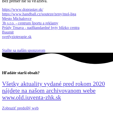
Bez prehier nie sú víťazstvá.
https://www.doprastav.sk/
https://www.handball.cz/souteze/zeny/mol-liga
Mesto Michalovce
3b s.r.o. - centrum športu a reklamy
Prúdy Trnava - nadštandardné byty blízko centra
Baumit
svetfyzioterapie.sk
Staňte sa naším sponzorom
Hľadáte starší obsah?
Všetky aktuality vydané pred rokom 2020
nájdete na našom archivovanom webe
www.old.iuventa-zhk.sk
Zobraziť predošlý web