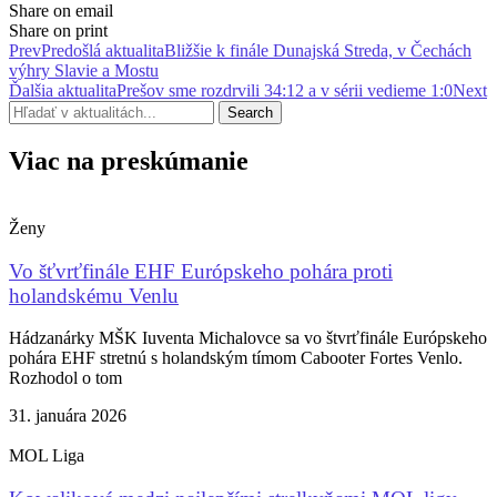
Share on email
Share on print
Prev
Predošlá aktualita
Bližšie k finále Dunajská Streda, v Čechách
výhry Slavie a Mostu
Ďalšia aktualita
Prešov sme rozdrvili 34:12 a v sérii vedieme 1:0
Next
Search
Viac na preskúmanie
Ženy
Vo šťvrťfinále EHF Európskeho pohára proti
holandskému Venlu
Hádzanárky MŠK Iuventa Michalovce sa vo štvrťfinále Európskeho
pohára EHF stretnú s holandským tímom Cabooter Fortes Venlo.
Rozhodol o tom
31. januára 2026
MOL Liga