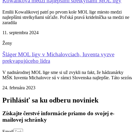
Kowaliková medzi najlepšími strelkyňami MOL ligy
Emilii Kowalikovej patrí po prvom kole MOL lige miesto medzi
najlepšími strelkyňami súťaže. Poľská pravá kridelníčka sa medzi ne
zaradila
11. septembra 2024
Ženy
Šláger MOL ligy v Michalovciach, Iuventa vyzve
prekvapujúceho lídra
V nadnárodnej MOL lige sme si už zvykli na fakt, že hádzanárky
MŠK Iuventa Michalovce sú v rámci Slovenska najlepšie. Táto sezón
24. februára 2023
Prihlásiť sa ku odberu noviniek
Získajte čerstvé informácie priamo do svojej e-
mailovej schránky
Email