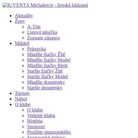
Aktuality
Ženy
A-Tím
Ligová tabuľka
Zoznam zápasov
Mládež
Prípravka
Mladšie žiačky Žlté
Mladšie žiačky Modré
Mladšie žiačky Biele
Staršie žiačky Žlté
Staršie žiačky Modré
Mladšie dorastenky
Staršie dorastenky
Turnaje
Nábor
O klube
O klube
Vedenie klubu
História
Sponzori
Použitie sponzorského
Sponzorské zmluvy