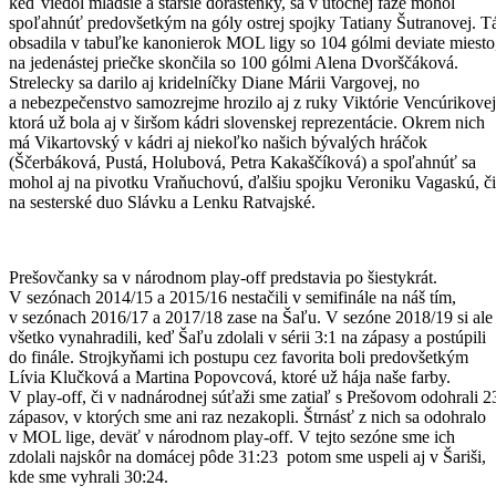
keď viedol mladšie a staršie dorastenky, sa v útočnej fáze mohol
spoľahnúť predovšetkým na góly ostrej spojky Tatiany Šutranovej. T
obsadila v tabuľke kanonierok MOL ligy so 104 gólmi deviate miesto
na jedenástej priečke skončila so 100 gólmi Alena Dvorščáková.
Strelecky sa darilo aj kridelníčky Diane Márii Vargovej, no
a nebezpečenstvo samozrejme hrozilo aj z ruky Viktórie Vencúrikovej
ktorá už bola aj v širšom kádri slovenskej reprezentácie. Okrem nich
má Vikartovský v kádri aj niekoľko našich bývalých hráčok
(Ščerbáková, Pustá, Holubová, Petra Kakaščíková) a spoľahnúť sa
mohol aj na pivotku Vraňuchovú, ďalšiu spojku Veroniku Vagaskú, či
na sesterské duo Slávku a Lenku Ratvajské.
Prešovčanky sa v národnom play-off predstavia po šiestykrát.
V sezónach 2014/15 a 2015/16 nestačili v semifinále na náš tím,
v sezónach 2016/17 a 2017/18 zase na Šaľu. V sezóne 2018/19 si ale
všetko vynahradili, keď Šaľu zdolali v sérii 3:1 na zápasy a postúpili
do finále. Strojkyňami ich postupu cez favorita boli predovšetkým
Lívia Klučková a Martina Popovcová, ktoré už hája naše farby.
V play-off, či v nadnárodnej súťaži sme zatiaľ s Prešovom odohrali 2
zápasov, v ktorých sme ani raz nezakopli. Štrnásť z nich sa odohralo
v MOL lige, deväť v národnom play-off. V tejto sezóne sme ich
zdolali najskôr na domácej pôde 31:23 potom sme uspeli aj v Šariši,
kde sme vyhrali 30:24.