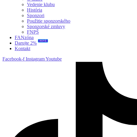
Vedenie klubu
História
Sponzori
Použitie sponzorského
Sponzorské zmluvy
FNPŠ
FANzóna
NOVÉ
Darujte 2%
Kontakt
Facebook-f
Instagram
Youtube