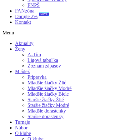
FNPŠ
FANzóna
NOVÉ
Darujte 2%
Kontakt
Menu
Aktuality
Ženy
A-Tím
Ligová tabuľka
Zoznam zápasov
Mládež
Prípravka
Mladšie žiačky Žlté
Mladšie žiačky Modré
Mladšie žiačky Biele
Staršie žiačky Žlté
Staršie žiačky Modré
Mladšie dorastenky
Staršie dorastenky
Turnaje
Nábor
O klube
O klube