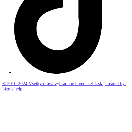
© 2010-2024 Všetky práva vyhradené iuventa-zhk.sk | created by:
biznis.help