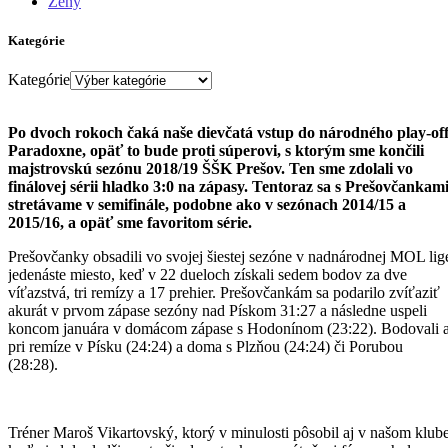
Ženy
Kategórie
Kategórie
Po dvoch rokoch čaká naše dievčatá vstup do národného play-off
Paradoxne, opäť to bude proti súperovi, s ktorým sme končili
majstrovskú sezónu 2018/19 ŠŠK Prešov. Ten sme zdolali vo
finálovej sérii hladko 3:0 na zápasy. Tentoraz sa s Prešovčankam
stretávame v semifinále, podobne ako v sezónach 2014/15 a
2015/16, a opäť sme favoritom série.
Prešovčanky obsadili vo svojej šiestej sezóne v nadnárodnej MOL lig
jedenáste miesto, keď v 22 dueloch získali sedem bodov za dve
víťazstvá, tri remízy a 17 prehier. Prešovčankám sa podarilo zvíťaziť
akurát v prvom zápase sezóny nad Pískom 31:27 a následne uspeli
koncom januára v domácom zápase s Hodonínom (23:22). Bodovali a
pri remíze v Písku (24:24) a doma s Plzňou (24:24) či Porubou
(28:28).
Tréner Maroš Vikartovský, ktorý v minulosti pôsobil aj v našom klube