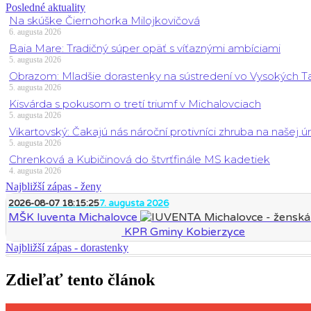
Posledné aktuality
Na skúške Čiernohorka Milojkovičová
6. augusta 2026
Baia Mare: Tradičný súper opäť s víťaznými ambíciami
5. augusta 2026
Obrazom: Mladšie dorastenky na sústredení vo Vysokých T
5. augusta 2026
Kisvárda s pokusom o tretí triumf v Michalovciach
5. augusta 2026
Vikartovský: Čakajú nás nároční protivníci zhruba na našej ú
5. augusta 2026
Chrenková a Kubičinová do štvrťfinále MS kadetiek
4. augusta 2026
Najbližší zápas - ženy
2026-08-07 18:15:25
7. augusta 2026
MŠK Iuventa Michalovce
KPR Gminy Kobierzyce
Najbližší zápas - dorastenky
Zdieľať tento článok