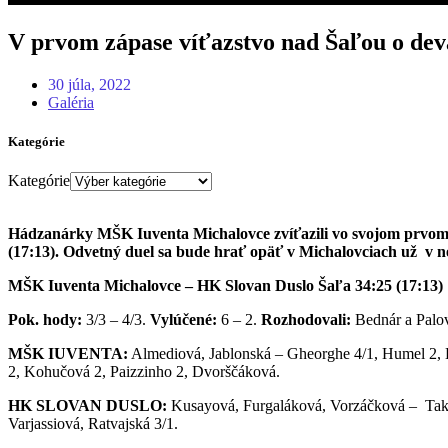
V prvom zápase víťazstvo nad Šaľou o dev
30 júla, 2022
Galéria
Kategórie
Kategórie
Hádzanárky MŠK Iuventa Michalovce zvíťazili vo svojom prvom
(17:13). Odvetný duel sa bude hrať opäť v Michalovciach už v ne
MŠK Iuventa Michalovce – HK Slovan Duslo Šaľa 34:25 (17:13)
Pok. hody:
3/3 – 4/3.
Vylúčené:
6 – 2.
Rozhodovali:
Bednár a Palo
MŠK IUVENTA:
Almediová, Jablonská – Gheorghe 4/1, Humel 2, 
2, Kohučová 2, Paizzinho 2, Dvorščáková.
HK SLOVAN DUSLO:
Kusayová, Furgaláková, Vorzáčková – Takáč
Varjassiová, Ratvajská 3/1.