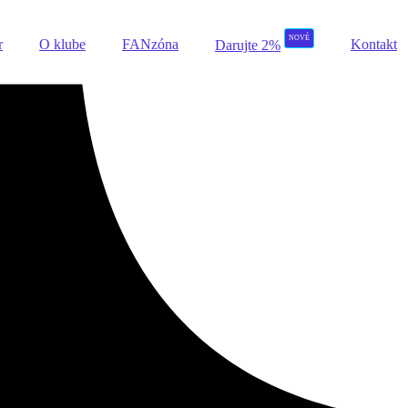
NOVÉ
r
O klube
FANzóna
Kontakt
Darujte 2%