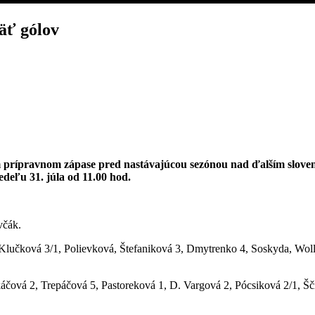
äť gólov
 prípravnom zápase pred nastávajúcou sezónou nad ďalším slov
deľu 31. júla od 11.00 hod.
včák.
Klučková 3/1, Polievková, Štefaniková 3, Dmytrenko 4, Soskyda, Wo
ová 2, Trepáčová 5, Pastoreková 1, D. Vargová 2, Pócsiková 2/1, Šč