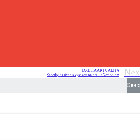
Nex
ĎALŠIA AKTUALITA
Kadetky na úvod s vysokou prehrou s Nemeckom
Sear