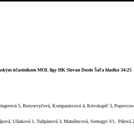
enským účastníkom MOL ligy HK Slovan Duslo Šaľa hladko 34:25
llingerová 5, Borysevyčová, Kompaniecová 4, Krivokapič 3, Popovcov
ípová, Ušiaková 1, Tulipánová 3, Matušincová, Somogyi 3/1, Pálová 2