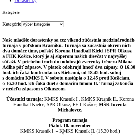
Dorastenky
Kategórie
Kategórie
Naše mladšie dorastenky sa cez víkend zúčastnia medzinárodnéh
turnaja v poľskom Krasniku. Turnaja sa zúčastnia okrem nich
dva domáce tímy, poľský Korona Hnadball Kielci i SPR Olkusz
a FHK Košice, ktorý je aj súperom našich dievčat v najvyššej
súťaži. V priebehu troch dní odohrajú zverenky trénera Milana
Adiho päť zápasov. V piatok odohrajú hneď dva zápasy. O 16.3
hod. ich čaká konfrontácia s Kielcami, od 18.45 hod. súboj
s domácim KMKS I. V sobotu nastúpia o 12.45 proti Košiciam,
o 16.30 hod. ich čaká duel s domácim tímom II. Turnaj zakončia
v nedeľu zápasom s Olkuszom.
Účastníci turnaja:
KMKS Krasnik I., KMKS Krasnik II., Korona
Handball Kielce, SPR Olkusz, FHT Košice,
MŠK Iuventa
Michalovce.
Program turnaja
Piatok 10. november
KMKS Krasnik I. – KMKS Krasnik II. (15.30 hod.)