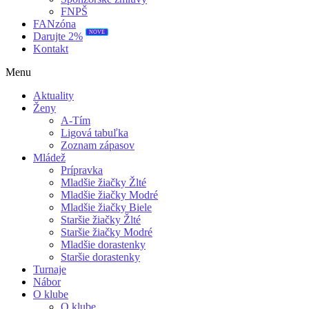
FNPŠ
FANzóna
Darujte 2%
NOVÉ
Kontakt
Menu
Aktuality
Ženy
A-Tím
Ligová tabuľka
Zoznam zápasov
Mládež
Prípravka
Mladšie žiačky Žlté
Mladšie žiačky Modré
Mladšie žiačky Biele
Staršie žiačky Žlté
Staršie žiačky Modré
Mladšie dorastenky
Staršie dorastenky
Turnaje
Nábor
O klube
O klube