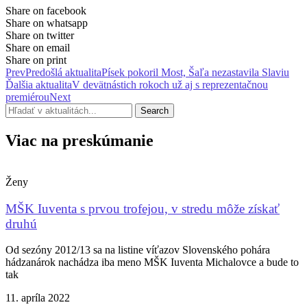
Share on facebook
Share on whatsapp
Share on twitter
Share on email
Share on print
Prev
Predošlá aktualita
Písek pokoril Most, Šaľa nezastavila Slaviu
Ďalšia aktualita
V devätnástich rokoch už aj s reprezentačnou
premiérou
Next
Search
Viac na preskúmanie
Ženy
MŠK Iuventa s prvou trofejou, v stredu môže získať
druhú
Od sezóny 2012/13 sa na listine víťazov Slovenského pohára
hádzanárok nachádza iba meno MŠK Iuventa Michalovce a bude to
tak
11. apríla 2022