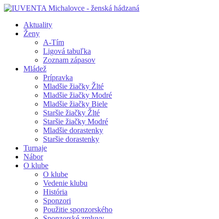
Aktuality
Ženy
A-Tím
Ligová tabuľka
Zoznam zápasov
Mládež
Prípravka
Mladšie žiačky Žlté
Mladšie žiačky Modré
Mladšie žiačky Biele
Staršie žiačky Žlté
Staršie žiačky Modré
Mladšie dorastenky
Staršie dorastenky
Turnaje
Nábor
O klube
O klube
Vedenie klubu
História
Sponzori
Použitie sponzorského
Sponzorské zmluvy