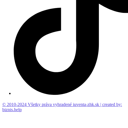
© 2010-2024 Všetky práva vyhradené iuventa-zhk.sk | created by:
biznis.help