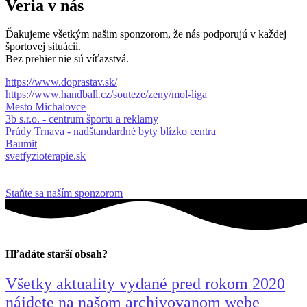
Veria v nás
Ďakujeme všetkým našim sponzorom, že nás podporujú v každej
športovej situácii.
Bez prehier nie sú víťazstvá.
https://www.doprastav.sk/
https://www.handball.cz/souteze/zeny/mol-liga
Mesto Michalovce
3b s.r.o. - centrum športu a reklamy
Prúdy Trnava - nadštandardné byty blízko centra
Baumit
svetfyzioterapie.sk
Staňte sa naším sponzorom
Hľadáte starší obsah?
Všetky aktuality vydané pred rokom 2020
nájdete na našom archivovanom webe