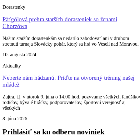
Dorastenky
Päťgólová prehra starších dorasteniek so ženami
Chorzówa
Našim starším dorastenkám sa nedarilo zabodovať ani v druhom
stretnutí turnaja Slovácky pohár, ktorý sa hrá vo Veselí nad Moravou.
10. augusta 2024
Aktuality
Neberte nám hádzanú. Príďte na otvorený tréning našej
mládež
Zajtra, t.j. v utorok 9. júna o 14.00 hod. pozývame všetkých fanúšiko
rodičov, bývalé hráčky, podporovateľov, športovú verejnosť aj
všetkých
8. júna 2026
Prihlásiť sa ku odberu noviniek