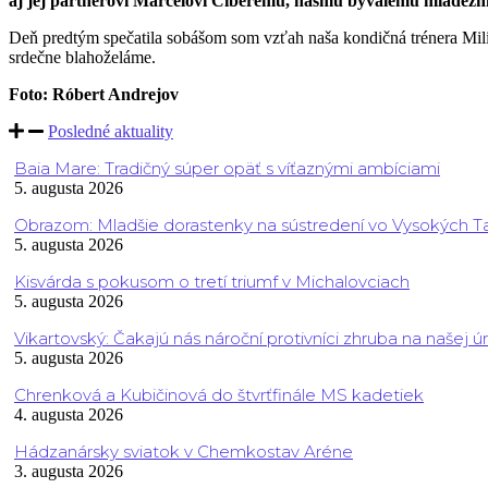
aj jej partnerovi Marcelovi Ciberemu, nášmu bývalému mládežníc
Deň predtým spečatila sobášom som vzťah naša kondičná trénera Mi
srdečne blahoželáme.
Foto: Róbert Andrejov
Posledné aktuality
Baia Mare: Tradičný súper opäť s víťaznými ambíciami
5. augusta 2026
Obrazom: Mladšie dorastenky na sústredení vo Vysokých T
5. augusta 2026
Kisvárda s pokusom o tretí triumf v Michalovciach
5. augusta 2026
Vikartovský: Čakajú nás nároční protivníci zhruba na našej ú
5. augusta 2026
Chrenková a Kubičinová do štvrťfinále MS kadetiek
4. augusta 2026
Hádzanársky sviatok v Chemkostav Aréne
3. augusta 2026