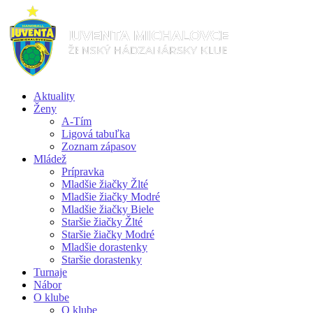
Aktuality
Ženy
A-Tím
Ligová tabuľka
Zoznam zápasov
Mládež
Prípravka
Mladšie žiačky Žlté
Mladšie žiačky Modré
Mladšie žiačky Biele
Staršie žiačky Žlté
Staršie žiačky Modré
Mladšie dorastenky
Staršie dorastenky
Turnaje
Nábor
O klube
O klube