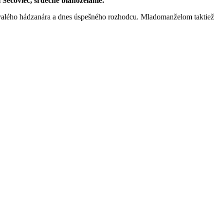
 Sečoviec, srdečne blahoželáme.
valého hádzanára a dnes úspešného rozhodcu. Mladomanželom taktiež