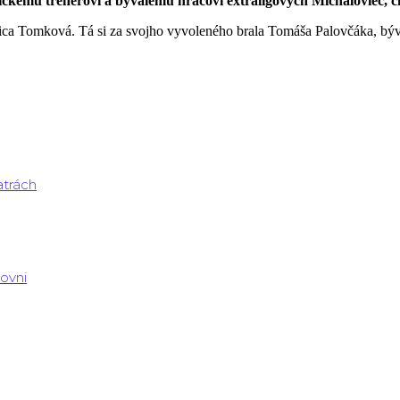
kemu trénerovi a bývalému hráčovi extraligových Michaloviec, či
lica Tomková. Tá si za svojho vyvoleného brala Tomáša Palovčáka, bý
atrách
rovni