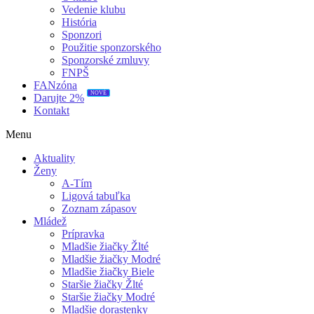
Vedenie klubu
História
Sponzori
Použitie sponzorského
Sponzorské zmluvy
FNPŠ
FANzóna
NOVÉ
Darujte 2%
Kontakt
Menu
Aktuality
Ženy
A-Tím
Ligová tabuľka
Zoznam zápasov
Mládež
Prípravka
Mladšie žiačky Žlté
Mladšie žiačky Modré
Mladšie žiačky Biele
Staršie žiačky Žlté
Staršie žiačky Modré
Mladšie dorastenky