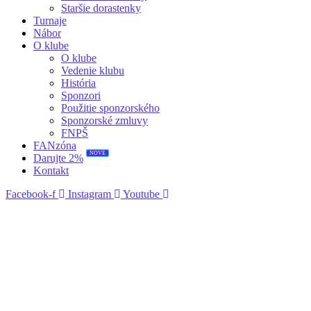
Staršie dorastenky
Turnaje
Nábor
O klube
O klube
Vedenie klubu
História
Sponzori
Použitie sponzorského
Sponzorské zmluvy
FNPŠ
FANzóna
NOVÉ
Darujte 2%
Kontakt
Facebook-f
Instagram
Youtube