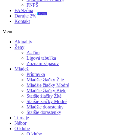
FNPŠ
FANzóna
NOVÉ
Darujte 2%
Kontakt
Menu
Aktuality
Ženy
A-Tím
Ligová tabuľka
Zoznam zápasov
Mládež
Prípravka
Mladšie žiačky Žlté
Mladšie žiačky Modré
Mladšie žiačky Biele
Staršie žiačky Žlté
Staršie žiačky Modré
Mladšie dorastenky
Staršie dorastenky
Turnaje
Nábor
O klube
O klube