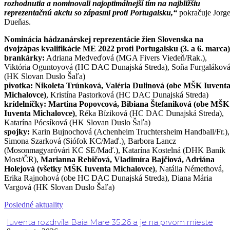
rozhodnutia a nominovali najoptimálnejší tím na najbližšiu
reprezentačnú akciu so zápasmi proti Portugalsku,“
pokračuje Jorg
Dueňas.
Nominácia hádzanárskej reprezentácie žien Slovenska na
dvojzápas kvalifikácie ME 2022 proti Portugalsku (3. a 6. marca)
brankárky:
Adriana Medveďová (MGA Fivers Viedeň/Rak.),
Viktória Oguntoyová (HC DAC Dunajská Streda), Soňa Furgalákov
(HK Slovan Duslo Šaľa)
pivotka:
Nikoleta Trúnková, Valéria Dulinová (obe MŠK Iuvent
Michalovce)
, Kristína Pastorková (HC DAC Dunajská Streda)
krídelníčky: Martina Popovcová, Bibiana Štefaniková (obe MŠK
Iuventa Michalovce)
, Réka Bíziková (HC DAC Dunajská Streda),
Katarína Pócsíková (HK Slovan Duslo Šaľa)
spojky:
Karin Bujnochová (Achenheim Truchtersheim Handball/Fr.),
Simona Szarková (Siófok KC/Maď.), Barbora Lancz
(Mosonmagyaróvári KC SE/Maď.), Katarína Kostelná (DHK Baník
Most/ČR),
Marianna Rebičová, Vladimíra Bajčiová, Adriána
Holejová (všetky MŠK Iuventa Michalovce)
, Natália Némethová,
Erika Rajnohová (obe HC DAC Dunajská Streda), Diana Mária
Vargová (HK Slovan Duslo Šaľa)
Posledné aktuality
Iuventa rozdrvila Baia Mare 35:26 a je na prvom mieste