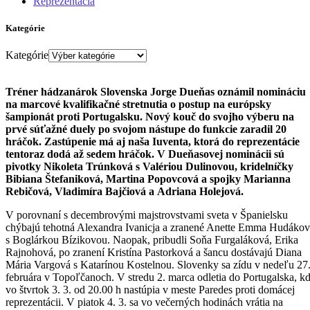
Reprezentácia
Kategórie
Kategórie
Tréner hádzanárok Slovenska Jorge Dueňas oznámil nomináciu
na marcové kvalifikačné stretnutia o postup na európsky
šampionát proti Portugalsku. Nový kouč do svojho výberu na
prvé súťažné duely po svojom nástupe do funkcie zaradil 20
hráčok. Zastúpenie má aj naša Iuventa, ktorá do reprezentácie
tentoraz dodá až sedem hráčok. V Dueňasovej nominácii sú
pivotky Nikoleta Trúnková s Valériou Dulinovou, kridelníčky
Bibiana Štefaniková, Martina Popovcová a spojky Marianna
Rebičová, Vladimíra Bajčiová a Adriana Holejová.
V porovnaní s decembrovými majstrovstvami sveta v Španielsku
chýbajú tehotná Alexandra Ivanicja a zranené Anette Emma Hudáko
s Boglárkou Bízikovou. Naopak, pribudli Soňa Furgaláková, Erika
Rajnohová, po zranení Kristína Pastorková a šancu dostávajú Diana
Mária Vargová s Katarínou Kostelnou. Slovenky sa zídu v nedeľu 27
februára v Topoľčanoch. V stredu 2. marca odletia do Portugalska, k
vo štvrtok 3. 3. od 20.00 h nastúpia v meste Paredes proti domácej
reprezentácii. V piatok 4. 3. sa vo večerných hodinách vrátia na