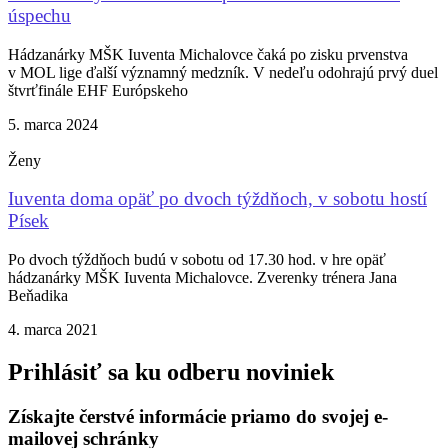
úspechu
Hádzanárky MŠK Iuventa Michalovce čaká po zisku prvenstva
v MOL lige ďalší významný medzník. V nedeľu odohrajú prvý duel
štvrťfinále EHF Európskeho
5. marca 2024
Ženy
Iuventa doma opäť po dvoch týždňoch, v sobotu hostí
Písek
Po dvoch týždňoch budú v sobotu od 17.30 hod. v hre opäť
hádzanárky MŠK Iuventa Michalovce. Zverenky trénera Jana
Beňadika
4. marca 2021
Prihlásiť sa ku odberu noviniek
Získajte čerstvé informácie priamo do svojej e-
mailovej schránky