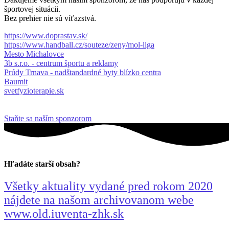
športovej situácii.
Bez prehier nie sú víťazstvá.
https://www.doprastav.sk/
https://www.handball.cz/souteze/zeny/mol-liga
Mesto Michalovce
3b s.r.o. - centrum športu a reklamy
Prúdy Trnava - nadštandardné byty blízko centra
Baumit
svetfyzioterapie.sk
Staňte sa naším sponzorom
Hľadáte starší obsah?
Všetky aktuality vydané pred rokom 2020
nájdete na našom archivovanom webe
www.old.iuventa-zhk.sk