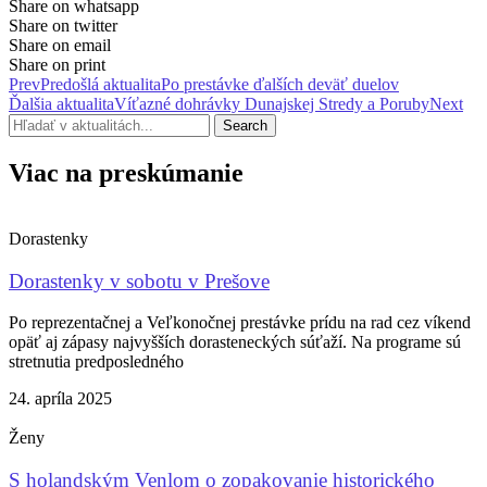
Share on whatsapp
Share on twitter
Share on email
Share on print
Prev
Predošlá aktualita
Po prestávke ďalších deväť duelov
Ďalšia aktualita
Víťazné dohrávky Dunajskej Stredy a Poruby
Next
Search
Viac na preskúmanie
Dorastenky
Dorastenky v sobotu v Prešove
Po reprezentačnej a Veľkonočnej prestávke prídu na rad cez víkend
opäť aj zápasy najvyšších dorasteneckých súťaží. Na programe sú
stretnutia predposledného
24. apríla 2025
Ženy
S holandským Venlom o zopakovanie historického