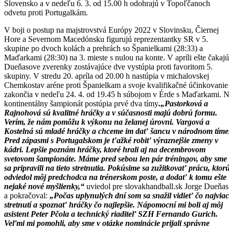
Slovensko a v nedeľu 6. 3. od 15.00 h odohrajú v Topoľčanoch
odvetu proti Portugalkám.
V boji o postup na majstrovstvá Európy 2022 v Slovinsku, Čiernej
Hore a Severnom Macedónsku figurujú reprezentantky SR v 5.
skupine po dvoch kolách a prehrách so Španielkami (28:33) a
Maďarkami (28:30) na 3. mieste s nulou na konte. V apríli ešte čakajú
Dueňasove zverenky zostávajúce dve vystúpia proti favoritom 5.
skupiny. V stredu 20. apríla od 20.00 h nastúpia v michalovskej
Chemkostav aréne proti Španielkam a svoje kvalifikačné účinkovanie
zakončia v nedeľu 24. 4. od 19.45 h súbojom v Érde s Maďarkami. 
kontinentálny šampionát postúpia prvé dva tímy
.„Pastorková a
Rajnohová sú kvalitné hráčky a v súčasnosti majú dobrú formu.
Verím, že nám pomôžu k výkonu na želanej úrovni. Vargová a
Kostelná sú mladé hráčky a chceme im dať šancu v národnom tíme
Pred zápasmi s Portugalskom je ťažké robiť výraznejšie zmeny v
kádri. Lepšie poznám hráčky, ktoré hrali aj na decembrovom
svetovom šampionáte. Máme pred sebou len pár tréningov, aby sme
sa pripravili na tieto stretnutia. Pokúsime sa zužitkovať prácu, ktor
odviedol môj predchodca na trénerskom poste, a dodať k tomu ešte
nejaké nové myšlienky,“
uviedol pre slovakhandball.sk Jorge Dueňas
a pokračoval:
„Počas uplynulých dní som sa snažil vidieť čo najviac
stretnutí a spoznať hráčky čo najlepšie. Nápomocní mi boli aj môj
asistent Peter Pčola a technický riaditeľ SZH Fernando Gurich.
Veľmi mi pomohli, aby sme v otázke nominácie prijali správne