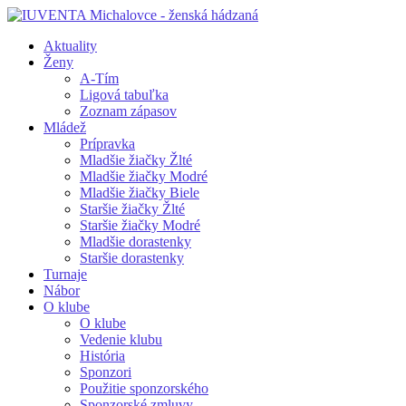
Aktuality
Ženy
A-Tím
Ligová tabuľka
Zoznam zápasov
Mládež
Prípravka
Mladšie žiačky Žlté
Mladšie žiačky Modré
Mladšie žiačky Biele
Staršie žiačky Žlté
Staršie žiačky Modré
Mladšie dorastenky
Staršie dorastenky
Turnaje
Nábor
O klube
O klube
Vedenie klubu
História
Sponzori
Použitie sponzorského
Sponzorské zmluvy