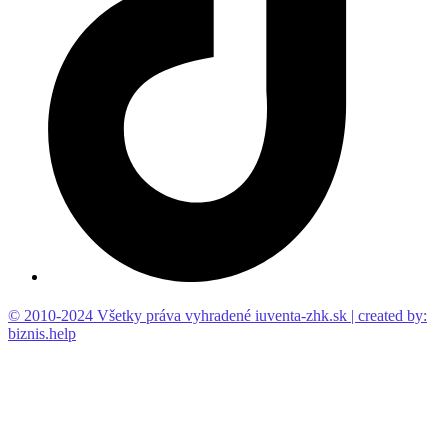
© 2010-2024 Všetky práva vyhradené iuventa-zhk.sk | created by:
biznis.help