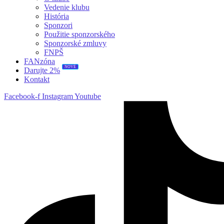
Vedenie klubu
História
Sponzori
Použitie sponzorského
Sponzorské zmluvy
FNPŠ
FANzóna
NOVÉ
Darujte 2%
Kontakt
Facebook-f
Instagram
Youtube