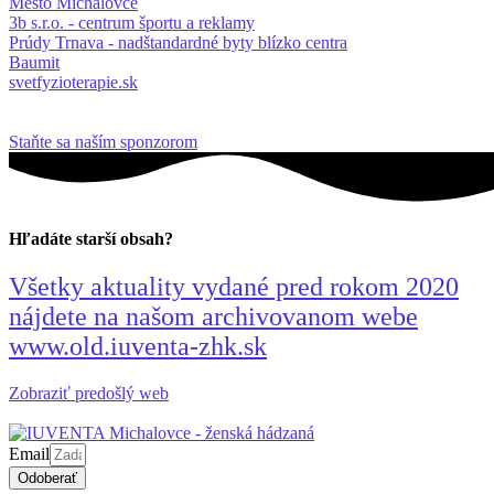
Mesto Michalovce
3b s.r.o. - centrum športu a reklamy
Prúdy Trnava - nadštandardné byty blízko centra
Baumit
svetfyzioterapie.sk
Staňte sa naším sponzorom
Hľadáte starší obsah?
Všetky aktuality vydané pred rokom 2020
nájdete na našom archivovanom webe
www.old.iuventa-zhk.sk
Zobraziť predošlý web
Email
Odoberať