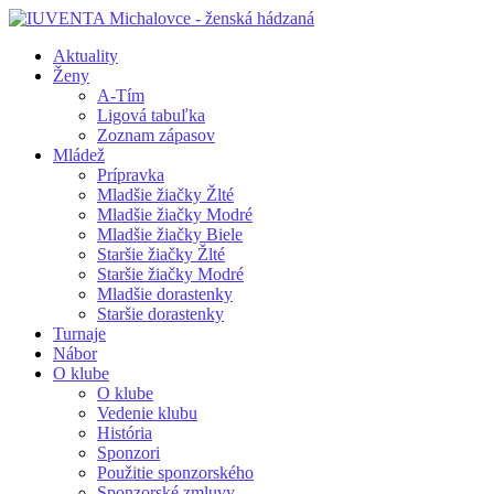
Aktuality
Ženy
A-Tím
Ligová tabuľka
Zoznam zápasov
Mládež
Prípravka
Mladšie žiačky Žlté
Mladšie žiačky Modré
Mladšie žiačky Biele
Staršie žiačky Žlté
Staršie žiačky Modré
Mladšie dorastenky
Staršie dorastenky
Turnaje
Nábor
O klube
O klube
Vedenie klubu
História
Sponzori
Použitie sponzorského
Sponzorské zmluvy