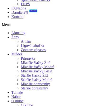
FNPŠ
FANzóna
NOVÉ
Darujte 2%
Kontakt
Menu
Aktuality
Ženy
A-Tím
Ligová tabuľka
Zoznam zápasov
Mládež
Prípravka
Mladšie žiačky Žlté
Mladšie žiačky Modré
Mladšie žiačky Biele
Staršie žiačky Žlté
Staršie žiačky Modré
Mladšie dorastenky
Staršie dorastenky
Turnaje
Nábor
O klube
O klube