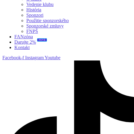
Vedenie klubu
História
Sponzori
Použitie sponzorského
Sponzorské zmluvy
FNPŠ
FANzóna
NOVÉ
Darujte 2%
Kontakt
Facebook-f
Instagram
Youtube