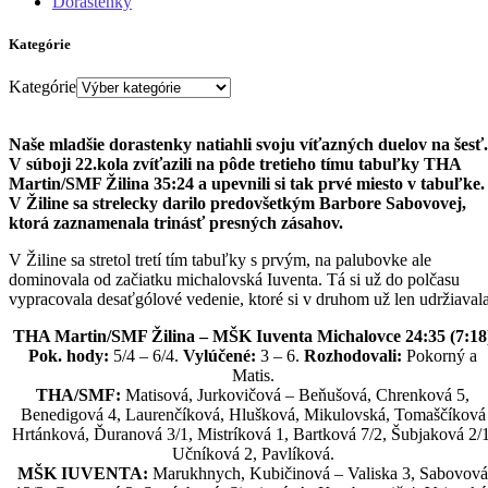
Dorastenky
Kategórie
Kategórie
Naše mladšie dorastenky natiahli svoju víťazných duelov na šesť.
V súboji 22.kola zvíťazili na pôde tretieho tímu tabuľky THA
Martin/SMF Žilina 35:24 a upevnili si tak prvé miesto v tabuľke.
V Žiline sa strelecky darilo predovšetkým Barbore Sabovovej,
ktorá zaznamenala trinásť presných zásahov.
V Žiline sa stretol tretí tím tabuľky s prvým, na palubovke ale
dominovala od začiatku michalovská Iuventa. Tá si už do polčasu
vypracovala desaťgólové vedenie, ktoré si v druhom už len udržiavala
THA Martin/SMF Žilina – MŠK Iuventa Michalovce 24:35 (7:18
Pok. hody:
5/4 – 6/4.
Vylúčené:
3 – 6.
Rozhodovali:
Pokorný a
Matis.
THA/SMF:
Matisová, Jurkovičová – Beňušová, Chrenková 5,
Benedigová 4, Laurenčíková, Hlušková, Mikulovská, Tomaščíková
Hrtánková, Ďuranová 3/1, Mistríková 1, Bartková 7/2, Šubjaková 2/1
Učníková 2, Pavlíková.
MŠK IUVENTA:
Marukhnych, Kubičinová – Valiska 3, Sabovová