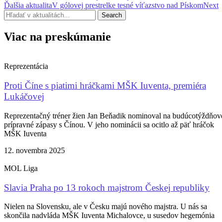
Ďalšia aktualita
V gólovej prestrelke tesné víťazstvo nad Pískom
Next
Search
Viac na preskúmanie
Reprezentácia
Proti Číne s piatimi hráčkami MŠK Iuventa, premiéra
Lukáčovej
Reprezentačný tréner žien Jan Beňadik nominoval na budúcotýždňov
prípravné zápasy s Čínou. V jeho nominácii sa ocitlo až päť hráčok
MŠK Iuventa
12. novembra 2025
MOL Liga
Slavia Praha po 13 rokoch majstrom Českej republiky
Nielen na Slovensku, ale v Česku majú nového majstra. U nás sa
skončila nadvláda MŠK Iuventa Michalovce, u susedov hegemónia