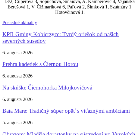
13/2, Cuperová 3, Sopúchová, Sinaiová, A. Kamberovič 4, Vajanská
Berešová 1, V. Čižmariková 6, Paľová 2, Šimková 1, Szatmáry 1,
Hotovčinová 1.
Posledné aktuality
KPR Gminy Kobierzyce: Tvrdý oriešok od našich
severných susedov
6. augusta 2026
Prehra kadetiek s Čiernou Horou
6. augusta 2026
Na skúške Čiernohorka Milojkovičová
6. augusta 2026
Baia Mare: Tradičný súper opäť s víťaznými ambíciami
5. augusta 2026
Obrazom: Mladšie dorastenky na sústredení vo Vysokýc