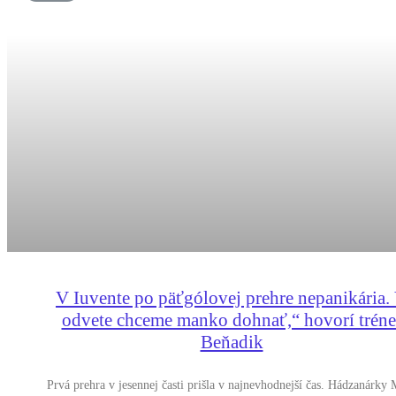
V Iuvente po päťgólovej prehre nepanikária.
odvete chceme manko dohnať,“ hovorí tréne
Beňadik
Prvá prehra v jesennej časti prišla v najnevhodnejší čas. Hádzanárk