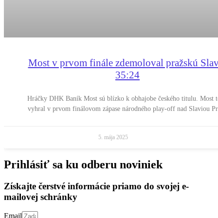
Most v prvom finále zdemoloval pražskú Sla
35:24
Hráčky DHK Baník Most sú blízko k obhajobe českého titulu. Most t
vyhral v prvom finálovom zápase národného play-off nad Slaviou P
5. mája 2025
Prihlásiť sa ku odberu noviniek
Získajte čerstvé informácie priamo do svojej e-
mailovej schránky
Email