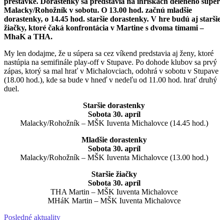
prestávke. Dorastenky sa predstavia na ihriskách deleného súpe
Malacky/Rohožník v sobotu. O 13.00 hod. začnú mladšie
dorastenky, o 14.45 hod. staršie dorastenky. V hre budú aj starši
žiačky, ktoré čaká konfrontácia v Martine s dvoma tímami –
MhaK a THA.
My len dodajme, že u súpera sa cez víkend predstavia aj ženy, ktoré
nastúpia na semifinále play-off v Stupave. Po dohode klubov sa prvý
zápas, ktorý sa mal hrať v Michalovciach, odohrá v sobotu v Stupave
(18.00 hod.), kde sa bude v hneď v nedeľu od 11.00 hod. hrať druhý
duel.
Staršie dorastenky
Sobota 30. apríl
Malacky/Rohožník – MŠK Iuventa Michalovce (14.45 hod.)
Mladšie dorastenky
Sobota 30. apríl
Malacky/Rohožník – MŠK Iuventa Michalovce (13.00 hod.)
Staršie žiačky
Sobota 30. apríl
THA Martin – MŠK Iuventa Michalovce
MHáK Martin – MŠK Iuventa Michalovce
Posledné aktuality