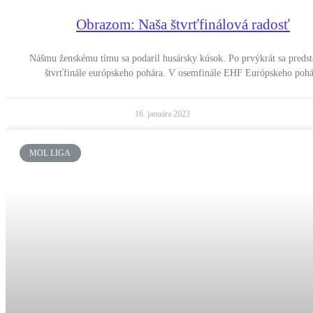
Obrazom: Naša štvrťfinálová radosť
Nášmu ženskému tímu sa podaril husársky kúsok. Po prvýkrát sa predst
štvrťfinále európskeho pohára. V osemfinále EHF Európskeho pohá
16. januára 2023
MOL LIGA