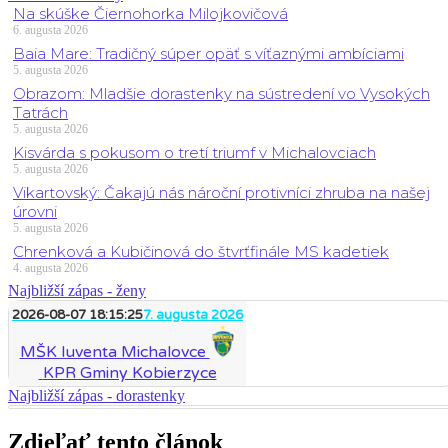
Na skúške Čiernohorka Milojkovičová
6. augusta 2026
Baia Mare: Tradičný súper opäť s víťaznými ambíciami
5. augusta 2026
Obrazom: Mladšie dorastenky na sústredení vo Vysokých
Tatrách
5. augusta 2026
Kisvárda s pokusom o tretí triumf v Michalovciach
5. augusta 2026
Vikartovský: Čakajú nás nároční protivníci zhruba na našej
úrovni
5. augusta 2026
Chrenková a Kubičinová do štvrťfinále MS kadetiek
4. augusta 2026
Najbližší zápas - ženy
2026-08-07 18:15:25
7. augusta 2026
MŠK Iuventa Michalovce
KPR Gminy Kobierzyce
Najbližší zápas - dorastenky
Zdieľať tento článok