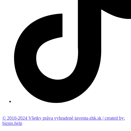
© 2010-2024 Všetky práva vyhradené iuventa-zhk.sk | created by:
biznis.help